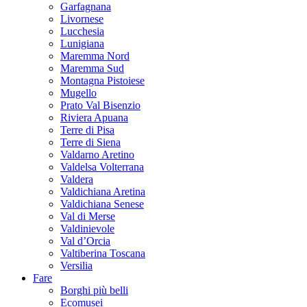
Garfagnana
Livornese
Lucchesia
Lunigiana
Maremma Nord
Maremma Sud
Montagna Pistoiese
Mugello
Prato Val Bisenzio
Riviera Apuana
Terre di Pisa
Terre di Siena
Valdarno Aretino
Valdelsa Volterrana
Valdera
Valdichiana Aretina
Valdichiana Senese
Val di Merse
Valdinievole
Val d’Orcia
Valtiberina Toscana
Versilia
Fare
Borghi più belli
Ecomusei