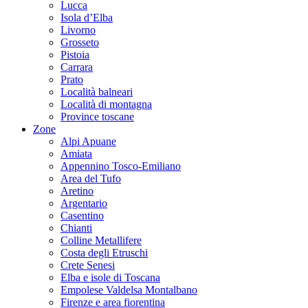
Lucca
Isola d’Elba
Livorno
Grosseto
Pistoia
Carrara
Prato
Località balneari
Località di montagna
Province toscane
Zone
Alpi Apuane
Amiata
Appennino Tosco-Emiliano
Area del Tufo
Aretino
Argentario
Casentino
Chianti
Colline Metallifere
Costa degli Etruschi
Crete Senesi
Elba e isole di Toscana
Empolese Valdelsa Montalbano
Firenze e area fiorentina