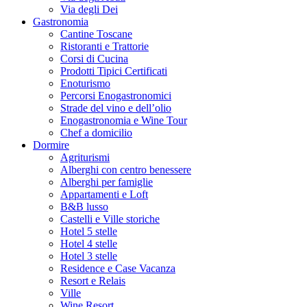
Via degli Dei
Gastronomia
Cantine Toscane
Ristoranti e Trattorie
Corsi di Cucina
Prodotti Tipici Certificati
Enoturismo
Percorsi Enogastronomici
Strade del vino e dell’olio
Enogastronomia e Wine Tour
Chef a domicilio
Dormire
Agriturismi
Alberghi con centro benessere
Alberghi per famiglie
Appartamenti e Loft
B&B lusso
Castelli e Ville storiche
Hotel 5 stelle
Hotel 4 stelle
Hotel 3 stelle
Residence e Case Vacanza
Resort e Relais
Ville
Wine Resort