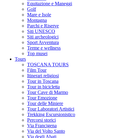
Equitazione e Maneggi
Golf
Mare e Isole
Montagna
Parchi e Riserve
Siti UNESCO
Siti archeologici
Sport Avventura
Terme e wellness
Top musei
Tours
TOSCANA TOURS
Film Tour
Itinerari religiosi
Tour in Toscana
Tour in bicicletta
Tour Cave di Marmo
Tour Emozione
Tour delle Miniere
Tour Laboratori Artistici
Trekking Escursionistico
Percorsi storici
Via Francigena
Via del Volto Santo
Via degli Abati