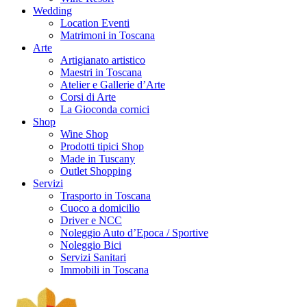
Wedding
Location Eventi
Matrimoni in Toscana
Arte
Artigianato artistico
Maestri in Toscana
Atelier e Gallerie d’Arte
Corsi di Arte
La Gioconda cornici
Shop
Wine Shop
Prodotti tipici Shop
Made in Tuscany
Outlet Shopping
Servizi
Trasporto in Toscana
Cuoco a domicilio
Driver e NCC
Noleggio Auto d’Epoca / Sportive
Noleggio Bici
Servizi Sanitari
Immobili in Toscana