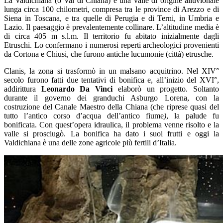
La Valdichiana (o Val di Chiana) è una valle di origine alluvionale
lunga circa 100 chilometri, compresa tra le province di Arezzo e di
Siena in Toscana, e tra quelle di Perugia e di Terni, in Umbria e
Lazio. Il paesaggio è prevalentemente collinare. L’altitudine media è
di circa 405 m s.l.m. Il territorio fu abitato inizialmente dagli
Etruschi. Lo confermano i numerosi reperti archeologici provenienti
da Cortona e Chiusi, che furono antiche lucumonie (città) etrusche.
Clanis, la zona si trasformò in un malsano acquitrino. Nel XIV°
secolo furono fatti due tentativi di bonifica e, all’inizio del XVI°,
addirittura
Leonardo Da Vinci
elaborò un progetto. Soltanto
durante il governo dei granduchi Asburgo Lorena, con la
costruzione del Canale Maestro della Chiana (che riprese quasi del
tutto l’antico corso d’acqua dell’antico fiume
)
, la palude fu
bonificata. Con quest’opera idraulica, il problema venne risolto e la
valle si prosciugò. La bonifica ha dato i suoi frutti e oggi la
Valdichiana è una delle zone agricole più fertili d’Italia.