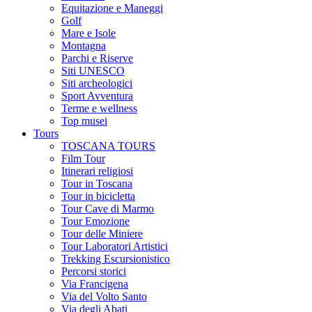
Equitazione e Maneggi
Golf
Mare e Isole
Montagna
Parchi e Riserve
Siti UNESCO
Siti archeologici
Sport Avventura
Terme e wellness
Top musei
Tours
TOSCANA TOURS
Film Tour
Itinerari religiosi
Tour in Toscana
Tour in bicicletta
Tour Cave di Marmo
Tour Emozione
Tour delle Miniere
Tour Laboratori Artistici
Trekking Escursionistico
Percorsi storici
Via Francigena
Via del Volto Santo
Via degli Abati