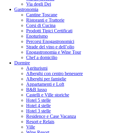
Via degli Dei
Gastronomia
Cantine Toscane
Ristoranti e Trattorie
Corsi di Cucina
Prodotti Tipici Certificati
Enoturismo
Percorsi Enogastronomici
Strade del vino e dell’olio
Enogastronomia e Wine Tour
Chef a domicilio
Dormire
Agriturismi
Alberghi con centro benessere
Alberghi per famiglie
Appartamenti e Loft
B&B lusso
Castelli e Ville storiche
Hotel 5 stelle
Hotel 4 stelle
Hotel 3 stelle
Residence e Case Vacanza
Resort e Relais
Ville
Wine Resort