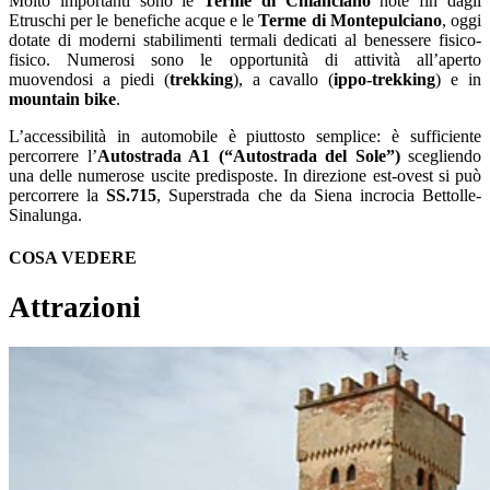
Molto importanti sono le
Terme di Chianciano
note fin dagli
Etruschi per le benefiche acque e le
Terme di Montepulciano
, oggi
dotate di moderni stabilimenti termali dedicati al benessere fisico-
fisico. Numerosi sono le opportunità di attività all’aperto
muovendosi a piedi (
trekking
), a cavallo (
ippo-trekking
) e in
mountain bike
.
L’accessibilità in automobile è piuttosto semplice: è sufficiente
percorrere l’
Autostrada A1 (“Autostrada del Sole”)
scegliendo
una delle numerose uscite predisposte. In direzione est-ovest si può
percorrere la
SS.715
, Superstrada che da Siena incrocia Bettolle-
Sinalunga.
COSA VEDERE
Attrazioni