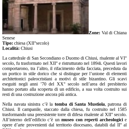
Zone:
Val di Chiana
Senese
Tipo:
chiesa (XII°secolo)
Località:
Chiusi
La cattedrale di San Secondiano o Duomo di Chiusi, risalente al VI°
secolo, fu trasformato nel XII° e ristrutturato nel 1894i. Questi lavori
comportarono, tra l’altro, il rifacimento della facciata, preceduta da
un portico in stile dorico che si distingue per l’unione di elementi
architettonici paleocristiani a motivi di stile bizantino. Gli scavi
eseguiti negli anni ’70 del XX° secolo nell’area del presbiterio
hanno portato alla scoperta di un edificio, a sua volta costruito sui
resti di una costruzione ancora più antica.
Nella navata sinistra c’è la
tomba di Santa Mustiola
, patrona di
Chiusi. Il campanile, staccato dalla chiesa, fu costruito nel 1585
trasformando una preesistente torre di difesa risalente al XII° secolo.
All’interno dell’edificio c’è un
museo con reperti archeologici
e
opere d’arte provenienti dal territorio diocesano, databili dal II° al