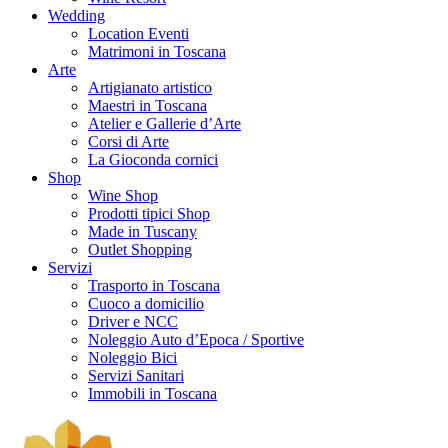
Wedding
Location Eventi
Matrimoni in Toscana
Arte
Artigianato artistico
Maestri in Toscana
Atelier e Gallerie d’Arte
Corsi di Arte
La Gioconda cornici
Shop
Wine Shop
Prodotti tipici Shop
Made in Tuscany
Outlet Shopping
Servizi
Trasporto in Toscana
Cuoco a domicilio
Driver e NCC
Noleggio Auto d’Epoca / Sportive
Noleggio Bici
Servizi Sanitari
Immobili in Toscana