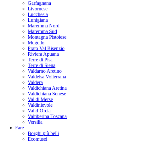
Garfagnana
Livornese
Lucchesia
Lunigiana
Maremma Nord
Maremma Sud
Montagna Pistoiese
Mugello
Prato Val Bisenzio
Riviera Apuana
Terre di Pisa
Terre di Siena
Valdarno Aretino
Valdelsa Volterrana
Valdera
Valdichiana Aretina
Valdichiana Senese
Val di Merse
Valdinievole
Val d’Orcia
Valtiberina Toscana
Versilia
Fare
Borghi più belli
Ecomusei