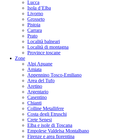
Lucca
Isola d’Elba
Livorno
Grosseto
Pistoia
Carrara
Prato
Località balneari
Località di montagna
Province toscane
Zone
Alpi Apuane
Amiata
Appennino Tosco-Emiliano
Area del Tufo
Aretino
Argentario
Casentino
Chianti
Colline Metallifere
Costa degli Etruschi
Crete Senesi
Elba e isole di Toscana
Empolese Valdelsa Montalbano
Firenze e area fiorentina