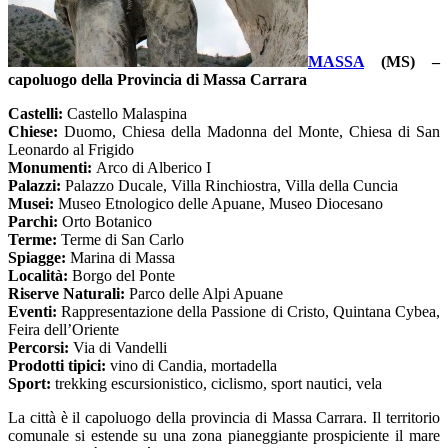
MASSA
(MS) –
capoluogo della Provincia di Massa Carrara
Castelli:
Castello Malaspina
Chiese:
Duomo, Chiesa della Madonna del Monte, Chiesa di San
Leonardo al Frigido
Monumenti:
Arco di Alberico I
Palazzi:
Palazzo Ducale, Villa Rinchiostra, Villa della Cuncia
Musei:
Museo Etnologico delle Apuane, Museo Diocesano
Parchi:
Orto Botanico
Terme:
Terme di San Carlo
Spiagge:
Marina di Massa
Località:
Borgo del Ponte
Riserve Naturali:
Parco delle Alpi Apuane
Eventi:
Rappresentazione della Passione di Cristo, Quintana Cybea,
Feira dell’Oriente
Percorsi:
Via di Vandelli
Prodotti tipici:
vino di Candia, mortadella
Sport:
t
rekking escursionistico, ciclismo, sport nautici, vela
La città è il capoluogo della provincia di Massa Carrara. Il territorio
comunale si estende su una zona pianeggiante prospiciente il mare