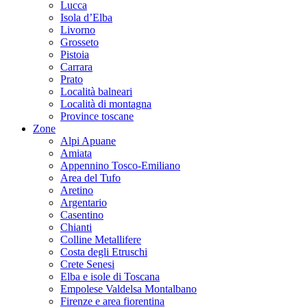
Lucca
Isola d’Elba
Livorno
Grosseto
Pistoia
Carrara
Prato
Località balneari
Località di montagna
Province toscane
Zone
Alpi Apuane
Amiata
Appennino Tosco-Emiliano
Area del Tufo
Aretino
Argentario
Casentino
Chianti
Colline Metallifere
Costa degli Etruschi
Crete Senesi
Elba e isole di Toscana
Empolese Valdelsa Montalbano
Firenze e area fiorentina