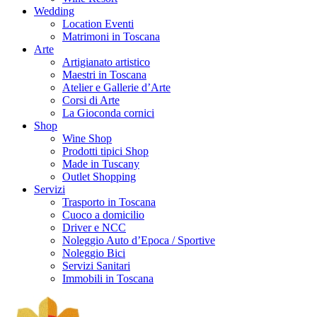
Wedding
Location Eventi
Matrimoni in Toscana
Arte
Artigianato artistico
Maestri in Toscana
Atelier e Gallerie d’Arte
Corsi di Arte
La Gioconda cornici
Shop
Wine Shop
Prodotti tipici Shop
Made in Tuscany
Outlet Shopping
Servizi
Trasporto in Toscana
Cuoco a domicilio
Driver e NCC
Noleggio Auto d’Epoca / Sportive
Noleggio Bici
Servizi Sanitari
Immobili in Toscana