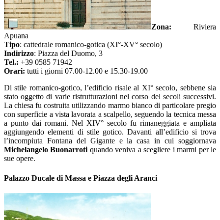
Zona:
Riviera
Apuana
Tipo
: cattedrale romanico-gotica (XI°-XV° secolo)
Indirizzo
: Piazza del Duomo, 3
Tel.:
+39 0585 71942
Orari:
tutti i giorni 07.00-12.00 e 15.30-19.00
Di stile romanico-gotico, l’edificio risale al XI° secolo, sebbene sia
stato oggetto di varie ristrutturazioni nel corso del secoli successivi.
La chiesa fu costruita utilizzando marmo bianco di particolare pregio
con superficie a vista lavorata a scalpello, seguendo la tecnica messa
a punto dai romani. Nel XIV° secolo fu rimaneggiata e ampliata
aggiungendo elementi di stile gotico. Davanti all’edificio si trova
l’incompiuta Fontana del Gigante e la casa in cui soggiornava
Michelangelo Buonarroti
quando veniva a scegliere i marmi per le
sue opere.
Palazzo Ducale di Massa e Piazza degli Aranci