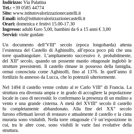
Indirizzo:
Via Palatina
Tel.:
+39 0585 44774
Sito:
www.istitutovalorizzazionecastelli.it
Email:
info@istitutovalorizzazionecastelli.it
Orari:
domenica e festivi 15.00-17.30
Ingresso:
adulti €uro 5,00, bambini da 6 a 15 anni € 3,00
Servizi:
visite guidate
Un documento dell’VIII° secolo (epoca longobarda) attesta
l’esistenza del Castello di Aghinulfo, all’epoca poco più che una
torre quadrangolare. L’ampliamento successivo è, probabilmente,
del XII° secolo, quando un possente mastio ottagonale inglobò le
strutture preesistenti. Il castello rimase in possesso della famiglia,
ormai conosciuta come Aghinolfi, fino al 1376. In quell’anno il
fortilizio fu annesso da Lucca, che lo potenziò ulteriormente.
Nel 1494 il castello venne ceduto al re Carlo VIII° di Francia. La
struttura era divenuta ampia e in grado di accogliere la popolazione
locale in caso di necessità: lo confermano la presenza di un mulino a
vento e una grande cisterna. A metà del XVIII° secolo il castello
fu completamente abbandonato. Alla fine del XX° secolo
furono effettuati lavori di restauro e attualmente il castello e la cinta
muraria sono visitabili. Nella torre ottagonale c’è un’esposizione in
cui, tra le altre cose, sono visibili le varie fasi evolutive della
struttura.