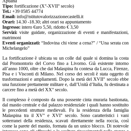
Apuana
Tipo:
fortificazione (X°-XVII° secolo)
Tel.:
+39 0585 44774
Email:
info@istitutovalorizzazionecastelli.it
Orari:
14.30 -18.30; altri orari su appuntamento
Ingresso:
intero €uro 5,50, ridotto € 3,50
Servizi:
visite guidate, organizzazione di eventi e manifestazioni,
matrimoni
Eventi organizzati:
“Indovina chi viene a cena?” / “Una serata con
Michelangelo”
La fortificazione è ubicata su un colle dal quale si domina la costa
dal Promontorio del Corvo fino a Livorno. Già esistente intorno
all’anno 1000, oltre che dai Malaspina fu contesa da Lucca, Firenze,
Pisa e i Visconti di Milano. Nel corso dei secoli è stata oggetto di
trasformazioni e ampliamenti. Dopo la metà del XVII° secolo ebbe
una funzione prettamente militare e, dall’Unità d’Italia, fu destinata a
carcere fino a metà del XX° secolo.
Il complesso è composto da una possente cinta muraria bastionata,
dal mastio centrale e dal palazzo residenziale i quali hanno sostituito
le precedenti strutture medievali. Fu la residenza della famiglia
Malaspina tra il XV° e XVI° secolo. Sono caratteristici i vani
sotterranei della residenza, scavati direttamente nella roccia, così
come la parete del mastio, formata da un unico blocco. Di notevole