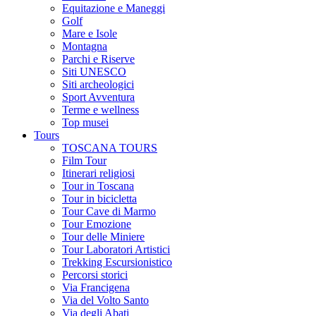
Equitazione e Maneggi
Golf
Mare e Isole
Montagna
Parchi e Riserve
Siti UNESCO
Siti archeologici
Sport Avventura
Terme e wellness
Top musei
Tours
TOSCANA TOURS
Film Tour
Itinerari religiosi
Tour in Toscana
Tour in bicicletta
Tour Cave di Marmo
Tour Emozione
Tour delle Miniere
Tour Laboratori Artistici
Trekking Escursionistico
Percorsi storici
Via Francigena
Via del Volto Santo
Via degli Abati