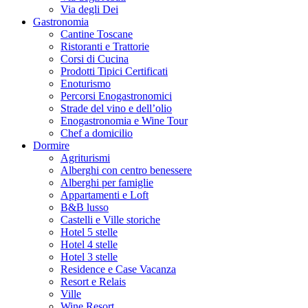
Via degli Dei
Gastronomia
Cantine Toscane
Ristoranti e Trattorie
Corsi di Cucina
Prodotti Tipici Certificati
Enoturismo
Percorsi Enogastronomici
Strade del vino e dell’olio
Enogastronomia e Wine Tour
Chef a domicilio
Dormire
Agriturismi
Alberghi con centro benessere
Alberghi per famiglie
Appartamenti e Loft
B&B lusso
Castelli e Ville storiche
Hotel 5 stelle
Hotel 4 stelle
Hotel 3 stelle
Residence e Case Vacanza
Resort e Relais
Ville
Wine Resort