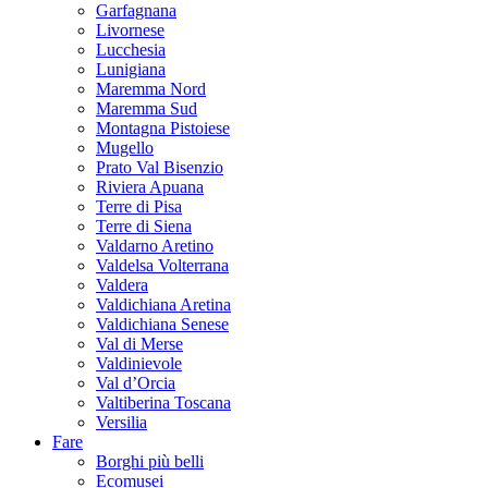
Garfagnana
Livornese
Lucchesia
Lunigiana
Maremma Nord
Maremma Sud
Montagna Pistoiese
Mugello
Prato Val Bisenzio
Riviera Apuana
Terre di Pisa
Terre di Siena
Valdarno Aretino
Valdelsa Volterrana
Valdera
Valdichiana Aretina
Valdichiana Senese
Val di Merse
Valdinievole
Val d’Orcia
Valtiberina Toscana
Versilia
Fare
Borghi più belli
Ecomusei