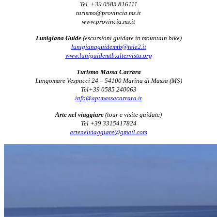
Tel. +39 0585 816111
turismo@provincia.ms.it
www.provincia.ms.it
Lunigiana Guide
(escursioni guidate in mountain bike)
lunigianaguidemtb@tele2.it
www.luniguidemtb.altervista.org
Turismo Massa Carrara
Lungomare Vespucci 24 – 54100 Marina di Massa (MS)
Tel+39 0585 240063
info@aptmassacarrara.it
Arte nel viaggiare
(tour e visite guidate)
Tel +39 3315417824
artenelviaggiare@gmail.com