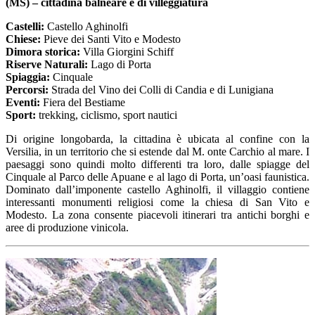
(MS) – cittadina balneare e di villeggiatura
Castelli:
Castello Aghinolfi
Chiese:
Pieve dei Santi Vito e Modesto
Dimora storica:
Villa Giorgini Schiff
Riserve Naturali:
Lago di Porta
Spiaggia:
Cinquale
Percorsi:
Strada del Vino dei Colli di Candia e di Lunigiana
Eventi:
Fiera del Bestiame
Sport:
trekking, ciclismo, sport nautici
Di origine longobarda, la cittadina è ubicata al confine con la
Versilia, in un territorio che si estende dal M. onte Carchio al mare. I
paesaggi sono quindi molto differenti tra loro, dalle spiagge del
Cinquale al Parco delle Apuane e al lago di Porta, un’oasi faunistica.
Dominato dall’imponente castello Aghinolfi, il villaggio contiene
interessanti monumenti religiosi come la chiesa di San Vito e
Modesto. La zona consente piacevoli itinerari tra antichi borghi e
aree di produzione vinicola.