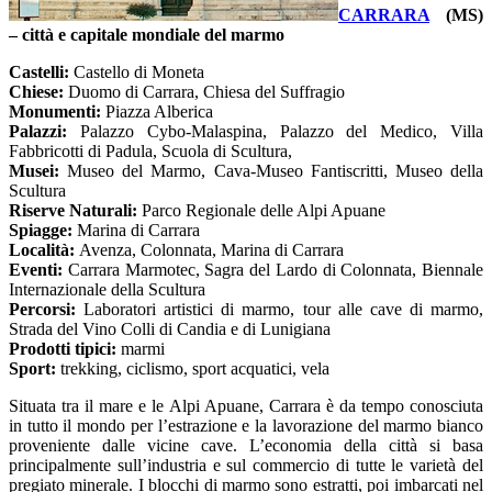
CARRARA
(MS)
– città e capitale mondiale del marmo
Castelli:
Castello di Moneta
Chiese:
Duomo di Carrara, Chiesa del Suffragio
Monumenti:
Piazza Alberica
Palazzi:
Palazzo Cybo-Malaspina, Palazzo del Medico, Villa
Fabbricotti di Padula, Scuola di Scultura,
Musei:
Museo del Marmo, Cava-Museo Fantiscritti, Museo della
Scultura
Riserve Naturali:
Parco Regionale delle Alpi Apuane
Spiagge:
Marina di Carrara
Località:
Avenza, Colonnata, Marina di Carrara
Eventi:
Carrara Marmotec, Sagra del Lardo di Colonnata, Biennale
Internazionale della Scultura
Percorsi:
Laboratori artistici di marmo, tour alle cave di marmo,
Strada del Vino Colli di Candia e di Lunigiana
Prodotti tipici:
m
armi
Sport:
trekking, ciclismo, sport acquatici, vela
Situata tra il mare e le Alpi Apuane, Carrara è da tempo conosciuta
in tutto il mondo per l’estrazione e la lavorazione del marmo bianco
proveniente dalle vicine cave. L’economia della città si basa
principalmente sull’industria e sul commercio di tutte le varietà del
pregiato minerale. I blocchi di marmo sono estratti, poi imbarcati nel