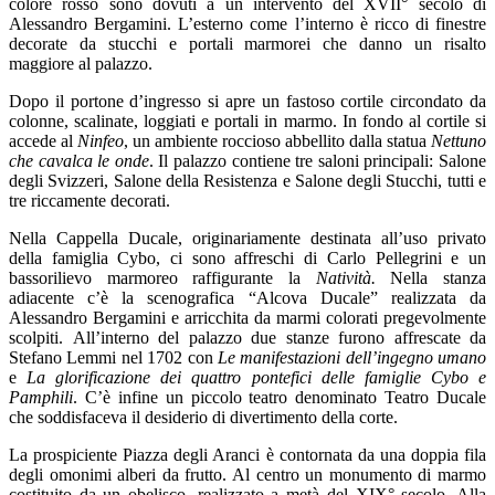
colore rosso sono dovuti a un intervento del XVII° secolo di
Alessandro Bergamini. L’esterno come l’interno è ricco di finestre
decorate da stucchi e portali marmorei che danno un risalto
maggiore al palazzo.
Dopo il portone d’ingresso si apre un fastoso cortile circondato da
colonne, scalinate, loggiati e portali in marmo. In fondo al cortile si
accede al
Ninfeo
, un ambiente roccioso abbellito dalla statua
Nettuno
che cavalca le onde
. Il palazzo contiene tre saloni principali: Salone
degli Svizzeri, Salone della Resistenza e Salone degli Stucchi, tutti e
tre riccamente decorati.
Nella Cappella Ducale, originariamente destinata all’uso privato
della famiglia Cybo, ci sono affreschi di Carlo Pellegrini e un
bassorilievo marmoreo raffigurante la
Natività.
Nella stanza
adiacente c’è la scenografica “Alcova Ducale” realizzata da
Alessandro Bergamini e arricchita da marmi colorati pregevolmente
scolpiti. All’interno del palazzo due stanze furono affrescate da
Stefano Lemmi nel 1702 con
Le manifestazioni dell’ingegno umano
e
La glorificazione dei quattro pontefici delle famiglie Cybo e
Pamphili
. C’è infine un piccolo teatro denominato Teatro Ducale
che soddisfaceva il desiderio di divertimento della corte.
La prospiciente Piazza degli Aranci è contornata da una doppia fila
degli omonimi alberi da frutto. Al centro un monumento di marmo
costituito da un obelisco, realizzato a metà del XIX° secolo. Alla