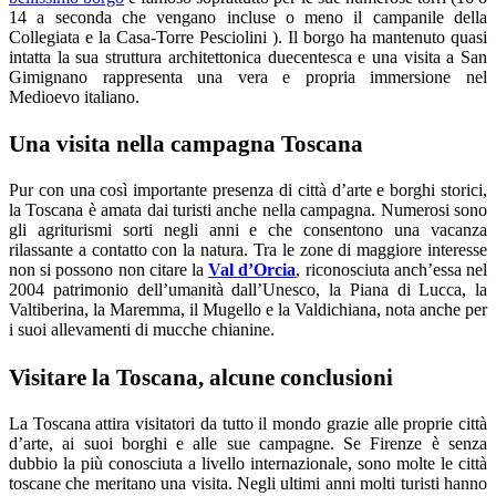
14 a seconda che vengano incluse o meno il campanile della
Collegiata e la Casa-Torre Pesciolini ). Il borgo ha mantenuto quasi
intatta la sua struttura architettonica duecentesca e una visita a San
Gimignano rappresenta una vera e propria immersione nel
Medioevo italiano.
Una visita nella campagna Toscana
Pur con una così importante presenza di città d’arte e borghi storici,
la Toscana è amata dai turisti anche nella campagna. Numerosi sono
gli agriturismi sorti negli anni e che consentono una vacanza
rilassante a contatto con la natura. Tra le zone di maggiore interesse
non si possono non citare la
Val d’Orcia
, riconosciuta anch’essa nel
2004 patrimonio dell’umanità dall’Unesco, la Piana di Lucca, la
Valtiberina, la Maremma, il Mugello e la Valdichiana, nota anche per
i suoi allevamenti di mucche chianine.
Visitare la Toscana, alcune conclusioni
La Toscana attira visitatori da tutto il mondo grazie alle proprie città
d’arte, ai suoi borghi e alle sue campagne. Se Firenze è senza
dubbio la più conosciuta a livello internazionale, sono molte le città
toscane che meritano una visita. Negli ultimi anni molti turisti hanno