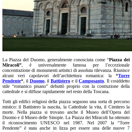
La Piazza del Duomo, generalmente conosciuta come “
Piazza dei
Miracoli”
, è universalmente famosa per l’eccezionale
concentrazione di monumenti artistici di assoluta rilevanza. Riunisce
alcuni veri capolavori dell’architettura romanica: la
“
Torre
Pendente
“
, il
Duomo
, il
Battistero
e il
Camposanto
. Il cosiddetto
stile “romanico pisano” debuttò proprio con la costruzione della
cattedrale e si diffuse rapidamente nel resto della Toscana.
Tutti gli edifici religiosi della piazza seguono una sorta di percorso
mistico: il Battistero la nascita, la Cattedrale la vita, il Cimitero la
morte. Nella piazza si trovano anche il Museo dell’Opera del
Duomo e il Museo delle Sinopie. La Piazza dei Miracoli ha ottenuto
il riconoscimento UNESCO nel 1987. Nel 2007 la “Torre
Pendente” è stata anche in lizza per essere una delle nuove 7