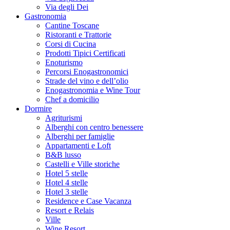
Via degli Dei
Gastronomia
Cantine Toscane
Ristoranti e Trattorie
Corsi di Cucina
Prodotti Tipici Certificati
Enoturismo
Percorsi Enogastronomici
Strade del vino e dell’olio
Enogastronomia e Wine Tour
Chef a domicilio
Dormire
Agriturismi
Alberghi con centro benessere
Alberghi per famiglie
Appartamenti e Loft
B&B lusso
Castelli e Ville storiche
Hotel 5 stelle
Hotel 4 stelle
Hotel 3 stelle
Residence e Case Vacanza
Resort e Relais
Ville
Wine Resort