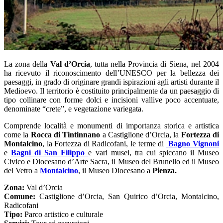
La zona della
Val d’Orcia
, tutta nella Provincia di Siena, nel 2004
ha ricevuto il riconoscimento dell’UNESCO per la bellezza dei
paesaggi, in grado di originare grandi ispirazioni agli artisti durante il
Medioevo. Il territorio è costituito principalmente da un paesaggio di
tipo collinare con forme dolci e incisioni vallive poco accentuate,
denominate “crete”, e vegetazione variegata.
Comprende località e monumenti di importanza storica e artistica
come la
Rocca di Tintinnano
a Castiglione d’Orcia, la
Fortezza di
Montalcino
, la Fortezza di Radicofani, le terme di
Bagno Vignoni
e
Bagni di San Filippo
e vari musei, tra cui spiccano il Museo
Civico e Diocesano d’Arte Sacra, il Museo del Brunello ed il Museo
del Vetro a
Montalcino
, il Museo Diocesano a
Pienza.
Zona:
Val d’Orcia
Comune:
Castiglione d’Orcia, San Quirico d’Orcia, Montalcino,
Radicofani
Tipo:
Parco artistico e culturale