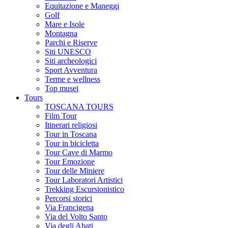
Equitazione e Maneggi
Golf
Mare e Isole
Montagna
Parchi e Riserve
Siti UNESCO
Siti archeologici
Sport Avventura
Terme e wellness
Top musei
Tours
TOSCANA TOURS
Film Tour
Itinerari religiosi
Tour in Toscana
Tour in bicicletta
Tour Cave di Marmo
Tour Emozione
Tour delle Miniere
Tour Laboratori Artistici
Trekking Escursionistico
Percorsi storici
Via Francigena
Via del Volto Santo
Via degli Abati