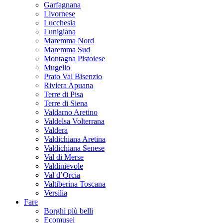
Garfagnana
Livornese
Lucchesia
Lunigiana
Maremma Nord
Maremma Sud
Montagna Pistoiese
Mugello
Prato Val Bisenzio
Riviera Apuana
Terre di Pisa
Terre di Siena
Valdarno Aretino
Valdelsa Volterrana
Valdera
Valdichiana Aretina
Valdichiana Senese
Val di Merse
Valdinievole
Val d’Orcia
Valtiberina Toscana
Versilia
Fare
Borghi più belli
Ecomusei