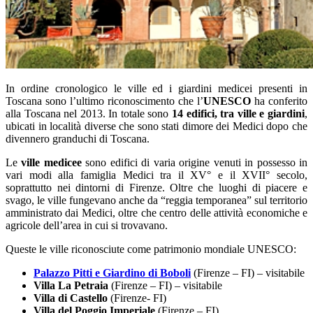
In ordine cronologico le ville ed i giardini medicei presenti in
Toscana sono l’ultimo riconoscimento che l’
UNESCO
ha conferito
alla Toscana nel 2013. In totale sono
14 edifici, tra ville e giardini
,
ubicati in località diverse che sono stati dimore dei Medici dopo che
divennero granduchi di Toscana.
Le
ville medicee
sono edifici di varia origine venuti in possesso in
vari modi alla famiglia Medici tra il XV° e il XVII° secolo,
soprattutto nei dintorni di Firenze. Oltre che luoghi di piacere e
svago, le ville fungevano anche da “reggia temporanea” sul territorio
amministrato dai Medici, oltre che centro delle attività economiche e
agricole dell’area in cui si trovavano.
Queste le ville riconosciute come patrimonio mondiale UNESCO:
Palazzo Pitti e Giardino di Boboli
(Firenze – FI) – visitabile
Villa La Petraia
(Firenze – FI) – visitabile
Villa di Castello
(Firenze- FI)
Villa del Poggio Imperiale
(Firenze – FI)