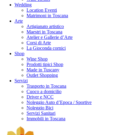
Wedding
Location Eventi
Matrimoni in Toscana
Arte
Artigianato artistico
Maestri in Toscana
Atelier e Gallerie d’Arte
Corsi di Arte
La Gioconda cornici
Shop
Wine Shop
Prodotti tipici Shop
Made in Tuscany
Outlet Shopping
Servizi
Trasporto in Toscana
Cuoco a domicilio
Driver e NCC
Noleggio Auto d’Epoca / Sportive
Noleggio Bici
Servizi Sanitari
Immobili in Toscana