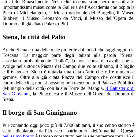
artisti del Rinascimento. Nella città toscana sono però presenti altri
importantissimi musei come la Galleria dell’Accademia che ospita la
Pietà di Michelangelo, il Museo nazionale del Bargello, il Museo
Stibbert, il Museo Leonardo da Vinci, il Museo dell’Opera del
Duomo e il già citato Palazzo Pitti.
Siena, la città del Palio
Anche Siena è una delle mete preferite dai turisti che raggiungono la
Toscana. La maggior parte degli italiani alla parola “Siena”
associano probabilmente “Palio”, la nota corsa di cavalli che si
svolge nella storica Piazza del Campo due volte all’anno, il 2 luglio
e il 6 agosto. Siena è tuttavia una città d’arte che offre numerose
gemme. Oltre alla già citata Piazza del Campo che costituisce il
cuore della città, non si possono non menzionare il Palazzo Pubblico
(Municipio della città) con la sua Torre del Mangia,
il Battister o di
San Giovanni
, la Pinacoteca e il Museo dell’Opera del Duomo di
Siena.
Il borgo di San Gimignano
Pur contando oggi poco più di 7.000 abitanti, il suo centro storico è
stato dichiarato dall’Unesco patrimonio dell’umanità. Questo
bellissimo borgo
è famoso soprattutto per le sue numerose torri (16 o