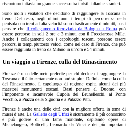
riscuotono tuttavia un grande successo tra turisti italiani e stranieri.
Sono molti i visitatori che decidono di raggiungere la Toscana in
treno. Del resto, negli ultimi anni i tempi di percorrenza nella
penisola con treni ad alta velocità sono drasticamente diminuiti, basti
pensare che
il collegamento ferroviario da Bologna a Roma
può
essere percorso in soli 2 ore e 3 minuti con il Frecciarossa Mille.
Anche i collegamenti con i capoluoghi toscani possono essere
percorsi in tempi piuttosto veloci, come nel caso di Firenze, che può
essere raggiunta in treno da Milano in un’ora e 54 minuti.
Un viaggio a Firenze, culla del Rinascimento
Firenze è una delle mete preferite per chi decide di raggiungere la
Toscana e il fatto certamente non può stupire. Definita come la culla
del Rinascimento, il capoluogo di regione ospita alcuni dei più
maestosi monumenti toscani. Basti pensare al Duomo, con
l’imponente e incantevole Cupola del Brunelleschi, al Ponte
Vecchio, a Piazza della Signoria e a Palazzo Pitti.
Firenze è anche una delle città con la migliore offerta in tema di
musei d’arte. La
Galleria degli Uffizi
è sicuramente il più conosciuto
e può godere di una fama mondiale, ospitando opere di
Michelangelo, Botticelli, Leonardo da Vinci e dei più importanti