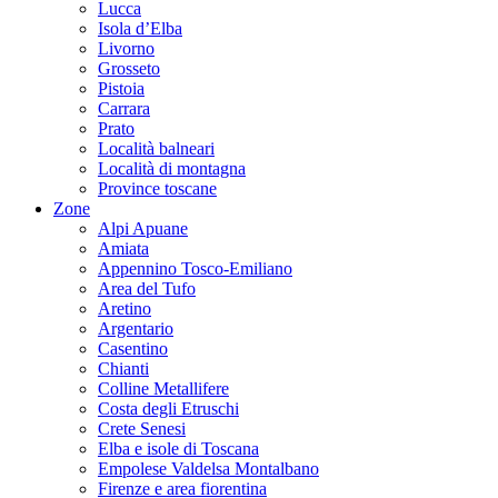
Lucca
Isola d’Elba
Livorno
Grosseto
Pistoia
Carrara
Prato
Località balneari
Località di montagna
Province toscane
Zone
Alpi Apuane
Amiata
Appennino Tosco-Emiliano
Area del Tufo
Aretino
Argentario
Casentino
Chianti
Colline Metallifere
Costa degli Etruschi
Crete Senesi
Elba e isole di Toscana
Empolese Valdelsa Montalbano
Firenze e area fiorentina