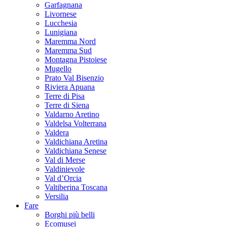
Garfagnana
Livornese
Lucchesia
Lunigiana
Maremma Nord
Maremma Sud
Montagna Pistoiese
Mugello
Prato Val Bisenzio
Riviera Apuana
Terre di Pisa
Terre di Siena
Valdarno Aretino
Valdelsa Volterrana
Valdera
Valdichiana Aretina
Valdichiana Senese
Val di Merse
Valdinievole
Val d’Orcia
Valtiberina Toscana
Versilia
Fare
Borghi più belli
Ecomusei