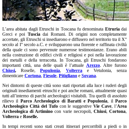
L’area abitata dagli Etruschi in Toscana fu denominata
Etruria
dai
Greci e poi
Tuscia
dai Romani. Di origini non completamente
accertate, gli Etruschi si insediarono e diffusero nel territorio tra il X°
secolo al I° secolo a.C. e svilupparono una fiorente e raffinata civiltà
della quale ci sono pervenute numerose testimonianze. Erano abili
nella costruzione di edifici civili e religiosi e poi nella lavorazione
dei metalli e della terracotta. In Toscana, gli Etruschi fondarono
importanti città, una delle quali è l’attuale
Arezzo
. Altre furono
Chiusi
,
Roselle,
Populonia
,
Volterra
e Vetulonia, senza
dimenticare
Cortona
,
Fiesole
,
Pitigliano
e
Sovana
.
Nei dintorni di queste città sono stati riportati alla luce i ruderi degli
originali insediamenti etruschi e poi anche romani, attualmente quasi
tutti all’interno di parchi archeologici visitabili. Tra quelli di assoluto
rilievo il
Parco Archeologico di Baratti e Populonia
, il
Parco
Archeologico Città del Tufo
con le suggestive
Vie Cave
, l’
Area
Archeologica di Artimino
con varie necropoli,
Chiusi
,
Cortona
,
Volterra
e
Roselle.
In tempi recenti sono stati creati itinerari percorribili a piedi o in