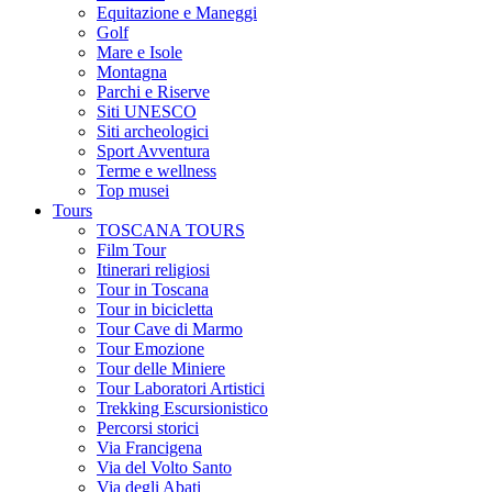
Equitazione e Maneggi
Golf
Mare e Isole
Montagna
Parchi e Riserve
Siti UNESCO
Siti archeologici
Sport Avventura
Terme e wellness
Top musei
Tours
TOSCANA TOURS
Film Tour
Itinerari religiosi
Tour in Toscana
Tour in bicicletta
Tour Cave di Marmo
Tour Emozione
Tour delle Miniere
Tour Laboratori Artistici
Trekking Escursionistico
Percorsi storici
Via Francigena
Via del Volto Santo
Via degli Abati