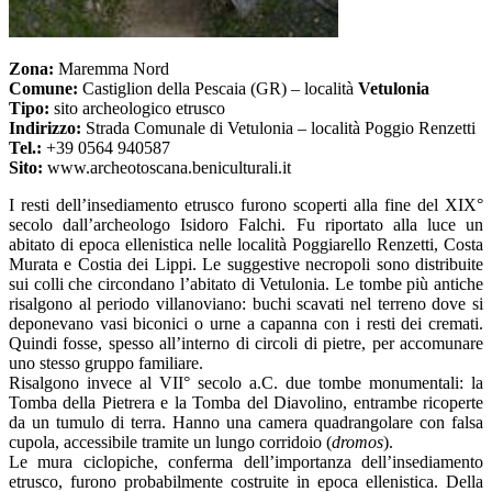
Zona:
Maremma Nord
Comune:
Castiglion della Pescaia (GR) – località
Vetulonia
Tipo:
sito archeologico etrusco
Indirizzo:
Strada Comunale di Vetulonia – località Poggio Renzetti
Tel.:
+39 0564 940587
Sito:
www.archeotoscana.beniculturali.it
I resti dell’insediamento etrusco furono scoperti alla fine del XIX°
secolo dall’archeologo Isidoro Falchi. Fu riportato alla luce un
abitato di epoca ellenistica nelle località Poggiarello Renzetti, Costa
Murata e Costia dei Lippi. Le suggestive necropoli sono distribuite
sui colli che circondano l’abitato di Vetulonia. Le tombe più antiche
risalgono al periodo villanoviano: buchi scavati nel terreno dove si
deponevano vasi biconici o urne a capanna con i resti dei cremati.
Quindi fosse, spesso all’interno di circoli di pietre, per accomunare
uno stesso gruppo familiare.
Risalgono invece al VII° secolo a.C. due tombe monumentali: la
Tomba della Pietrera e la Tomba del Diavolino, entrambe ricoperte
da un tumulo di terra. Hanno una camera quadrangolare con falsa
cupola, accessibile tramite un lungo corridoio (
dromos
).
Le mura ciclopiche, conferma dell’importanza dell’insediamento
etrusco, furono probabilmente costruite in epoca ellenistica. Della