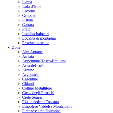
Lucca
Isola d’Elba
Livorno
Grosseto
Pistoia
Carrara
Prato
Località balneari
Località di montagna
Province toscane
Zone
Alpi Apuane
Amiata
Appennino Tosco-Emiliano
Area del Tufo
Aretino
Argentario
Casentino
Chianti
Colline Metallifere
Costa degli Etruschi
Crete Senesi
Elba e isole di Toscana
Empolese Valdelsa Montalbano
Firenze e area fiorentina