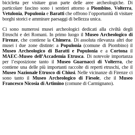
bicicletta per visitare gran parte delle aree archeologiche. Di
particolare fascino sono i sentieri attorno a
Piombino
,
Volterra
,
Vetulonia
,
Populonia
e
Baratti
che offrono l’opportunità di visitare
borghi storici e ammirare paesaggi di bellezza unica.
Ci sono numerosi musei archeologici dedicati alla civiltà degli
Etruschi e dei Romani. In primo luogo il
Museo Archeologico di
Firenze
, che contiene la
Chimera
. Di assoluta rilevanza altri due
musei i due zone distinte: a
Populonia
(comune di Piombino) il
Museo Archeologico
di Baratti e Populonia
e a
Cortona
il
MAEC-Museo dell’Accademia Etrusca
. Di notevole importanza
per l’esposizione tanto il
Museo Guarnacci di Volterra
, che
contiene una delle più importanti raccolte di reperti etruschi, che il
Museo Nazionale Etrusco di Chiusi
.
Nelle vicinanze di Firenze ci
sono tanto il
Museo Archeologico di Fiesole
, che il
Museo
Francesco Nicosia di Artimino
(comune di Carmignano).