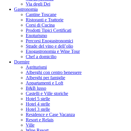
Via degli Dei
Gastronomia
Cantine Toscane
Ristoranti e Trattorie
Corsi di Cucina
Prodotti Tipici Certificati
Enoturismo
Percorsi Enogastronomici
Strade del vino e dell’olio
Enogastronomia e Wine Tour
Chef a domicilio
Dormire
Agriturismi
Alberghi con centro benessere
Alberghi per famiglie
Appartamenti e Loft
B&B lusso
Castelli e Ville storiche
Hotel 5 stelle
Hotel 4 stelle
Hotel 3 stelle
Residence e Case Vacanza
Resort e Relais
Ville
Wine Resort