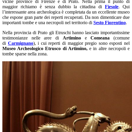
vicine province di Firenze e di Prato. Nella prima il punto di
maggior richiamo è senza dubbio la cittadina di
Fiesole
. Qui
l’interessante area archeologica è completata da un eccellente museo
che espone gran parte dei reperti recuperati. Da non dimenticare due
importanti tombe e una necropoli nel territorio di
Sesto Fiorentino
.
Nella provincia di Prato gli Etruschi hanno lasciato importantissime
testimonianze nelle aree di
Artimino
e
Comeana
(comune
di
Carmignano
), i cui reperti di maggior pregio sono esposti nel
Museo Archeologico Etrusco di Artimino,
e in altre necropoli e
tombe sparse nella zona.