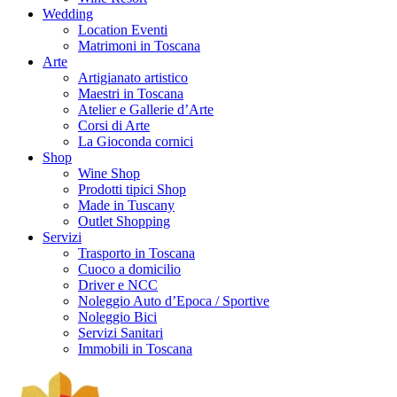
Wedding
Location Eventi
Matrimoni in Toscana
Arte
Artigianato artistico
Maestri in Toscana
Atelier e Gallerie d’Arte
Corsi di Arte
La Gioconda cornici
Shop
Wine Shop
Prodotti tipici Shop
Made in Tuscany
Outlet Shopping
Servizi
Trasporto in Toscana
Cuoco a domicilio
Driver e NCC
Noleggio Auto d’Epoca / Sportive
Noleggio Bici
Servizi Sanitari
Immobili in Toscana