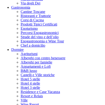
Via degli Dei
Gastronomia
Cantine Toscane
Ristoranti e Trattorie
Corsi di Cucina
Prodotti Tipici Certificati
Enoturismo
Percorsi Enogastronomici
Strade del vino e dell’olio
Enogastronomia e Wine Tour
Chef a domicilio
Dormire
Agriturismi
Alberghi con centro benessere
Alberghi per famiglie
Appartamenti e Loft
B&B lusso
Castelli e Ville storiche
Hotel 5 stelle
Hotel 4 stelle
Hotel 3 stelle
Residence e Case Vacanza
Resort e Relais
Ville
Wine Resort