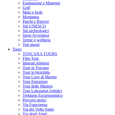
Equitazione e Maneggi
Golf
Mare e Isole
Montagna
Parchi e Riserve
Siti UNESCO
Siti archeologici
Sport Avventura
Terme e wellness
Top musei
Tours
TOSCANA TOURS
Film Tour
Itinerari religiosi
Tour in Toscana
Tour in bicicletta
Tour Cave di Marmo
Tour Emozione
Tour delle Miniere
Tour Laboratori Artistici
Trekking Escursionistico
Percorsi storici
Via Francigena
Via del Volto Santo
Via degli Abati