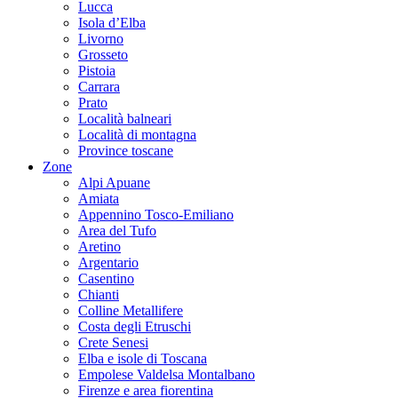
Lucca
Isola d’Elba
Livorno
Grosseto
Pistoia
Carrara
Prato
Località balneari
Località di montagna
Province toscane
Zone
Alpi Apuane
Amiata
Appennino Tosco-Emiliano
Area del Tufo
Aretino
Argentario
Casentino
Chianti
Colline Metallifere
Costa degli Etruschi
Crete Senesi
Elba e isole di Toscana
Empolese Valdelsa Montalbano
Firenze e area fiorentina