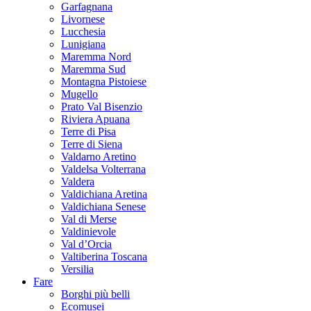
Garfagnana
Livornese
Lucchesia
Lunigiana
Maremma Nord
Maremma Sud
Montagna Pistoiese
Mugello
Prato Val Bisenzio
Riviera Apuana
Terre di Pisa
Terre di Siena
Valdarno Aretino
Valdelsa Volterrana
Valdera
Valdichiana Aretina
Valdichiana Senese
Val di Merse
Valdinievole
Val d’Orcia
Valtiberina Toscana
Versilia
Fare
Borghi più belli
Ecomusei