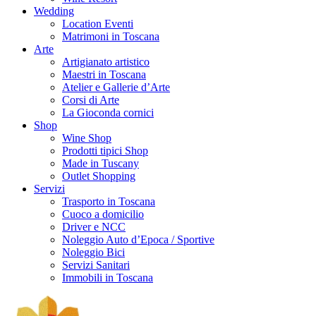
Wedding
Location Eventi
Matrimoni in Toscana
Arte
Artigianato artistico
Maestri in Toscana
Atelier e Gallerie d’Arte
Corsi di Arte
La Gioconda cornici
Shop
Wine Shop
Prodotti tipici Shop
Made in Tuscany
Outlet Shopping
Servizi
Trasporto in Toscana
Cuoco a domicilio
Driver e NCC
Noleggio Auto d’Epoca / Sportive
Noleggio Bici
Servizi Sanitari
Immobili in Toscana