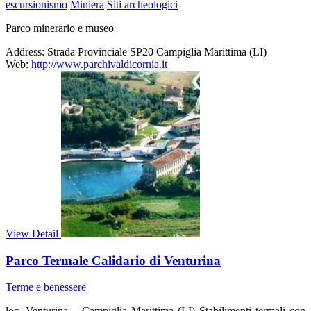
escursionismo
Miniera
Siti archeologici
Parco minerario e museo
Address:
Strada Provinciale SP20 Campiglia Marittima (LI)
Web:
http://www.parchivaldicornia.it
View Detail
Parco Termale Calidario di Venturina
Terme e benessere
loc. Venturina – Campiglia Marittima (LI) Stabilimenti termali con