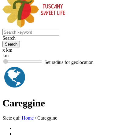
Search
x km
km
Set radius for geolocation
Careggine
Siete qui:
Home
/
Careggine