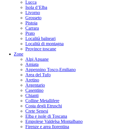
Lucca
Isola d’Elba
Livorno
Grosseto
Pistoia
Carrara
Prato
Località balneari
Località di montagna
Province toscane
Zone
Alpi Apuane
Amiata
Appennino Tosco-Emiliano
Area del Tufo
Aretino
Argentario
Casentino
Chianti
Colline Metallifere
Costa degli Etruschi
Crete Senesi
Elba e isole di Toscana
Empolese Valdelsa Montalbano
Firenze e area fiorentina