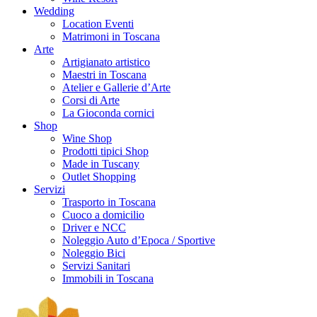
Wedding
Location Eventi
Matrimoni in Toscana
Arte
Artigianato artistico
Maestri in Toscana
Atelier e Gallerie d’Arte
Corsi di Arte
La Gioconda cornici
Shop
Wine Shop
Prodotti tipici Shop
Made in Tuscany
Outlet Shopping
Servizi
Trasporto in Toscana
Cuoco a domicilio
Driver e NCC
Noleggio Auto d’Epoca / Sportive
Noleggio Bici
Servizi Sanitari
Immobili in Toscana