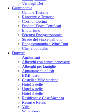
Via degli Dei
Gastronomia
Cantine Toscane
Ristoranti e Trattorie
Corsi di Cucina
Prodotti Tipici Certificati
Enoturismo
Percorsi Enogastronomici
Strade del vino e dell’olio
Enogastronomia e Wine Tour
Chef a domicilio
Dormire
Agriturismi
Alberghi con centro benessere
Alberghi per famiglie
Appartamenti e Loft
B&B lusso
Castelli e Ville storiche
Hotel 5 stelle
Hotel 4 stelle
Hotel 3 stelle
Residence e Case Vacanza
Resort e Relais
Ville
Wine Resort