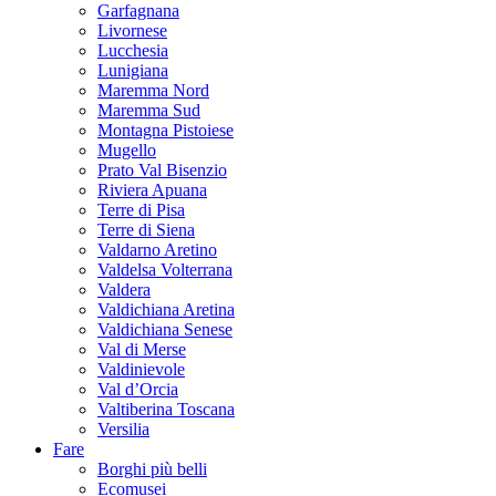
Garfagnana
Livornese
Lucchesia
Lunigiana
Maremma Nord
Maremma Sud
Montagna Pistoiese
Mugello
Prato Val Bisenzio
Riviera Apuana
Terre di Pisa
Terre di Siena
Valdarno Aretino
Valdelsa Volterrana
Valdera
Valdichiana Aretina
Valdichiana Senese
Val di Merse
Valdinievole
Val d’Orcia
Valtiberina Toscana
Versilia
Fare
Borghi più belli
Ecomusei