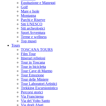
Equitazione e Maneggi
Golf
Mare e Isole
Montagna
Parchi e Riserve
Siti UNESCO
Siti archeologici
Sport Avventura
Terme e wellness
Top musei
Tours
TOSCANA TOURS
Film Tour
Itinerari religiosi
Tour in Toscana
Tour in bicicletta
Tour Cave di Marmo
Tour Emozione
Tour delle Miniere
Tour Laboratori Artistici
Trekking Escursionistico
Percorsi storici
Via Francigena
Via del Volto Santo
Via degli Abati