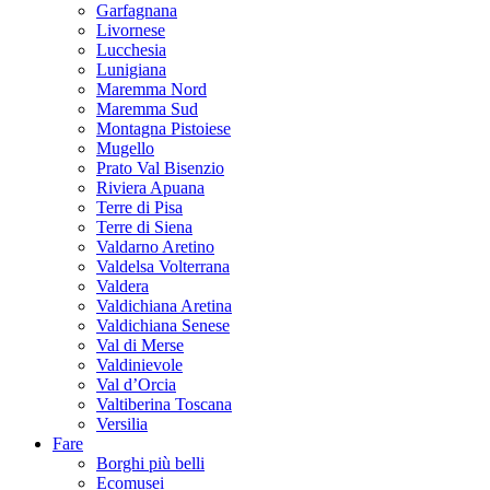
Garfagnana
Livornese
Lucchesia
Lunigiana
Maremma Nord
Maremma Sud
Montagna Pistoiese
Mugello
Prato Val Bisenzio
Riviera Apuana
Terre di Pisa
Terre di Siena
Valdarno Aretino
Valdelsa Volterrana
Valdera
Valdichiana Aretina
Valdichiana Senese
Val di Merse
Valdinievole
Val d’Orcia
Valtiberina Toscana
Versilia
Fare
Borghi più belli
Ecomusei