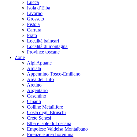
Lucca
Isola d’Elba
Livorno
Grosseto
Pistoia
Carrara
Prato
Località balneari
Località di montagna
Province toscane
Zone
Alpi Apuane
Amiata
Appennino Tosco-Emiliano
Area del Tufo
Aretino
Argentario
Casentino
Chianti
Colline Metallifere
Costa degli Etruschi
Crete Senesi
Elba e isole di Toscana
Empolese Valdelsa Montalbano
Firenze e area fiorentina