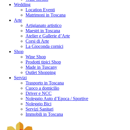
Wedding
Location Eventi
Matrimoni in Toscana
Arte
Artigianato artistico
Maestri in Toscana
Atelier e Gallerie d’Arte
Corsi di Arte
La Gioconda cornici
Shop
Wine Shop
Prodotti tipici Shop
Made in Tuscany
Outlet Shopping
Servizi
Trasporto in Toscana
Cuoco a domicilio
Driver e NCC
Noleggio Auto d’Epoca / Sportive
Noleggio Bici
Servizi Sanitari
Immobili in Toscana