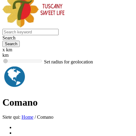
Search
x km
km
Set radius for geolocation
Comano
Siete qui:
Home
/
Comano