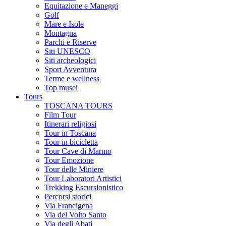
Equitazione e Maneggi
Golf
Mare e Isole
Montagna
Parchi e Riserve
Siti UNESCO
Siti archeologici
Sport Avventura
Terme e wellness
Top musei
Tours
TOSCANA TOURS
Film Tour
Itinerari religiosi
Tour in Toscana
Tour in bicicletta
Tour Cave di Marmo
Tour Emozione
Tour delle Miniere
Tour Laboratori Artistici
Trekking Escursionistico
Percorsi storici
Via Francigena
Via del Volto Santo
Via degli Abati