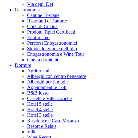
Via degli Dei
Gastronomia
Cantine Toscane
Ristoranti e Trattorie
Corsi di Cucina
Prodotti Tipici Certificati
Enoturismo
Percorsi Enogastronomici
Strade del vino e dell’olio
Enogastronomia e Wine Tour
Chef a domicilio
Dormire
Agriturismi
Alberghi con centro benessere
Alberghi per famiglie
Appartamenti e Loft
B&B lusso
Castelli e Ville storiche
Hotel 5 stelle
Hotel 4 stelle
Hotel 3 stelle
Residence e Case Vacanza
Resort e Relais
Ville
Wine Resort