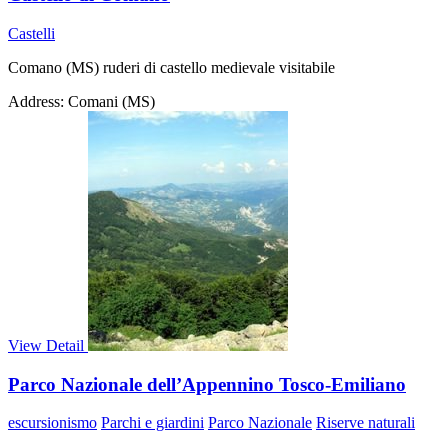
Castelli
Comano (MS) ruderi di castello medievale visitabile
Address:
Comani (MS)
View Detail
Parco Nazionale dell’Appennino Tosco-Emiliano
escursionismo
Parchi e giardini
Parco Nazionale
Riserve naturali