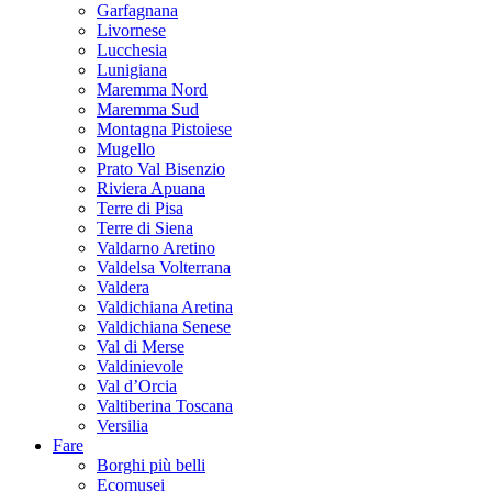
Garfagnana
Livornese
Lucchesia
Lunigiana
Maremma Nord
Maremma Sud
Montagna Pistoiese
Mugello
Prato Val Bisenzio
Riviera Apuana
Terre di Pisa
Terre di Siena
Valdarno Aretino
Valdelsa Volterrana
Valdera
Valdichiana Aretina
Valdichiana Senese
Val di Merse
Valdinievole
Val d’Orcia
Valtiberina Toscana
Versilia
Fare
Borghi più belli
Ecomusei