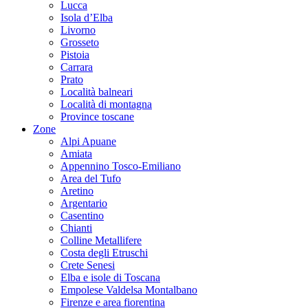
Lucca
Isola d’Elba
Livorno
Grosseto
Pistoia
Carrara
Prato
Località balneari
Località di montagna
Province toscane
Zone
Alpi Apuane
Amiata
Appennino Tosco-Emiliano
Area del Tufo
Aretino
Argentario
Casentino
Chianti
Colline Metallifere
Costa degli Etruschi
Crete Senesi
Elba e isole di Toscana
Empolese Valdelsa Montalbano
Firenze e area fiorentina