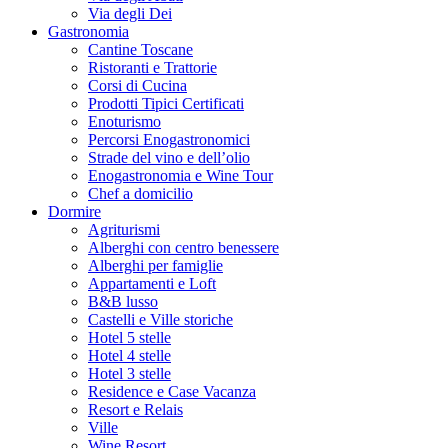
Via degli Dei
Gastronomia
Cantine Toscane
Ristoranti e Trattorie
Corsi di Cucina
Prodotti Tipici Certificati
Enoturismo
Percorsi Enogastronomici
Strade del vino e dell’olio
Enogastronomia e Wine Tour
Chef a domicilio
Dormire
Agriturismi
Alberghi con centro benessere
Alberghi per famiglie
Appartamenti e Loft
B&B lusso
Castelli e Ville storiche
Hotel 5 stelle
Hotel 4 stelle
Hotel 3 stelle
Residence e Case Vacanza
Resort e Relais
Ville
Wine Resort