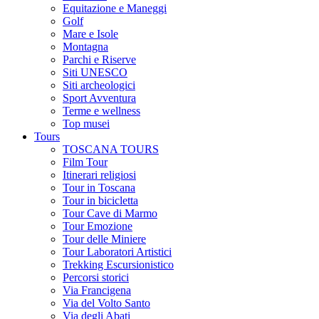
Equitazione e Maneggi
Golf
Mare e Isole
Montagna
Parchi e Riserve
Siti UNESCO
Siti archeologici
Sport Avventura
Terme e wellness
Top musei
Tours
TOSCANA TOURS
Film Tour
Itinerari religiosi
Tour in Toscana
Tour in bicicletta
Tour Cave di Marmo
Tour Emozione
Tour delle Miniere
Tour Laboratori Artistici
Trekking Escursionistico
Percorsi storici
Via Francigena
Via del Volto Santo
Via degli Abati