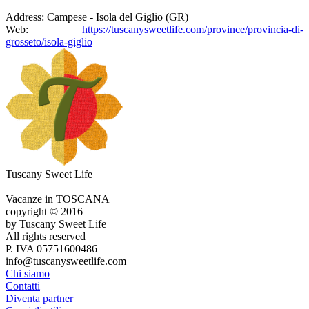
Address:
Campese - Isola del Giglio (GR)
Web:
https://tuscanysweetlife.com/province/provincia-di-
grosseto/isola-giglio
Tuscany Sweet Life
Vacanze in TOSCANA
copyright © 2016
by Tuscany Sweet Life
All rights reserved
P. IVA 05751600486
info@tuscanysweetlife.com
Chi siamo
Contatti
Diventa partner