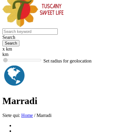
Search
x km
km
Set radius for geolocation
Marradi
Siete qui:
Home
/
Marradi