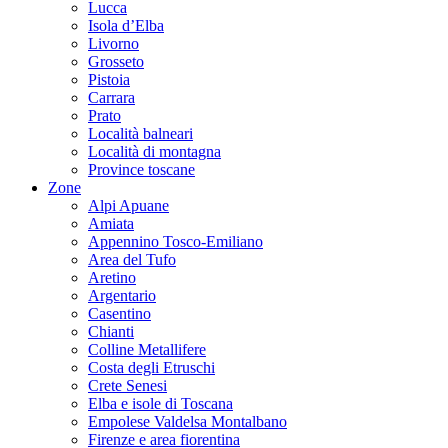
Lucca
Isola d’Elba
Livorno
Grosseto
Pistoia
Carrara
Prato
Località balneari
Località di montagna
Province toscane
Zone
Alpi Apuane
Amiata
Appennino Tosco-Emiliano
Area del Tufo
Aretino
Argentario
Casentino
Chianti
Colline Metallifere
Costa degli Etruschi
Crete Senesi
Elba e isole di Toscana
Empolese Valdelsa Montalbano
Firenze e area fiorentina