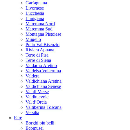
Garfagnana
Livornese
Lucchesia
Lunigiana
Maremma Nord
Maremma Sud
Montagna Pistoiese
Mugello
Prato Val Bisenzio
Riviera Apuana
Terre di Pisa
Terre di Siena
Valdarno Aretino
Valdelsa Volterrana
Valdera
Valdichiana Aretina
Valdichiana Senese
Val di Merse
Valdinievole
Val d’Orcia
Valtiberina Toscana
Versilia
Fare
Borghi più belli
Ecomusei