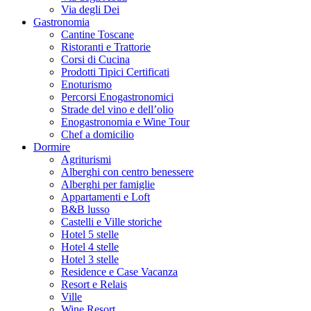
Via degli Dei
Gastronomia
Cantine Toscane
Ristoranti e Trattorie
Corsi di Cucina
Prodotti Tipici Certificati
Enoturismo
Percorsi Enogastronomici
Strade del vino e dell’olio
Enogastronomia e Wine Tour
Chef a domicilio
Dormire
Agriturismi
Alberghi con centro benessere
Alberghi per famiglie
Appartamenti e Loft
B&B lusso
Castelli e Ville storiche
Hotel 5 stelle
Hotel 4 stelle
Hotel 3 stelle
Residence e Case Vacanza
Resort e Relais
Ville
Wine Resort