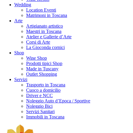
Wedding
Location Eventi
Matrimoni in Toscana
Arte
Artigianato artistico
Maestri in Toscana
Atelier e Gallerie d’Arte
Corsi di Arte
La Gioconda cornici
Shop
Wine Shop
Prodotti tipici Shop
Made in Tuscany
Outlet Shopping
Servizi
Trasporto in Toscana
Cuoco a domicilio
Driver e NCC
Noleggio Auto d’Epoca / Sportive
Noleggio Bici
Servizi Sanitari
Immobili in Toscana