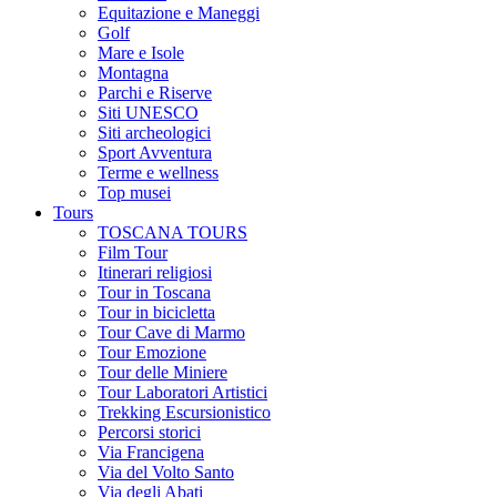
Equitazione e Maneggi
Golf
Mare e Isole
Montagna
Parchi e Riserve
Siti UNESCO
Siti archeologici
Sport Avventura
Terme e wellness
Top musei
Tours
TOSCANA TOURS
Film Tour
Itinerari religiosi
Tour in Toscana
Tour in bicicletta
Tour Cave di Marmo
Tour Emozione
Tour delle Miniere
Tour Laboratori Artistici
Trekking Escursionistico
Percorsi storici
Via Francigena
Via del Volto Santo
Via degli Abati