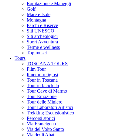
Equitazione e Maneggi
Golf
Mare e Isole
Montagna
Parchi e Riserve
Siti UNESCO
Siti archeologici
Sport Avventura
Terme e wellness
Top musei
Tours
TOSCANA TOURS
Film Tour
Itinerari religiosi
Tour in Toscana
Tour in bicicletta
Tour Cave di Marmo
Tour Emozione
Tour delle Miniere
Tour Laboratori Artistici
Trekking Escursionistico
Percorsi storici
Via Francigena
Via del Volto Santo
Via degli Abati