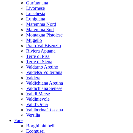
Garfagnana
Livornese
Lucchesia
Lunigiana
Maremma Nord
Maremma Sud
Montagna Pistoiese
Mugello
Prato Val Bisenzio
Riviera Apuana
Terre di Pisa
Terre di Siena
Valdarno Aretino
Valdelsa Volterrana
Valdera
Valdichiana Aretina
Valdichiana Senese
Val di Merse
Valdinievole
Val d’Orcia
Valtiberina Toscana
Versilia
Fare
Borghi più belli
Ecomusei