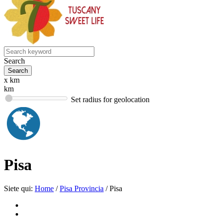
Search
x km
km
Set radius for geolocation
Pisa
Siete qui:
Home
/
Pisa Provincia
/
Pisa