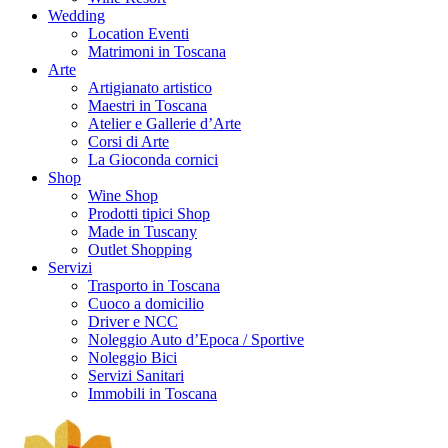
Wedding
Location Eventi
Matrimoni in Toscana
Arte
Artigianato artistico
Maestri in Toscana
Atelier e Gallerie d’Arte
Corsi di Arte
La Gioconda cornici
Shop
Wine Shop
Prodotti tipici Shop
Made in Tuscany
Outlet Shopping
Servizi
Trasporto in Toscana
Cuoco a domicilio
Driver e NCC
Noleggio Auto d’Epoca / Sportive
Noleggio Bici
Servizi Sanitari
Immobili in Toscana