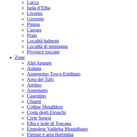
Lucca
Isola d’Elba
Livorno
Grosseto
Pistoia
Carrara
Prato
Località balneari
Località di montagna
Province toscane
Zone
Alpi Apuane
Amiata
Appennino Tosco-Emiliano
Area del Tufo
Aretino
Argentario
Casentino
Chianti
Colline Metallifere
Costa degli Etruschi
Crete Senesi
Elba e isole di Toscana
Empolese Valdelsa Montalbano
Firenze e area fiorentina