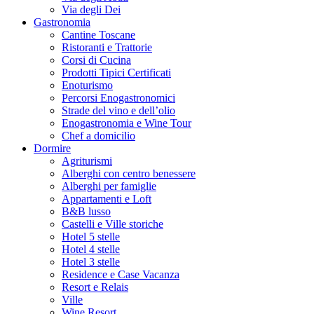
Via degli Dei
Gastronomia
Cantine Toscane
Ristoranti e Trattorie
Corsi di Cucina
Prodotti Tipici Certificati
Enoturismo
Percorsi Enogastronomici
Strade del vino e dell’olio
Enogastronomia e Wine Tour
Chef a domicilio
Dormire
Agriturismi
Alberghi con centro benessere
Alberghi per famiglie
Appartamenti e Loft
B&B lusso
Castelli e Ville storiche
Hotel 5 stelle
Hotel 4 stelle
Hotel 3 stelle
Residence e Case Vacanza
Resort e Relais
Ville
Wine Resort