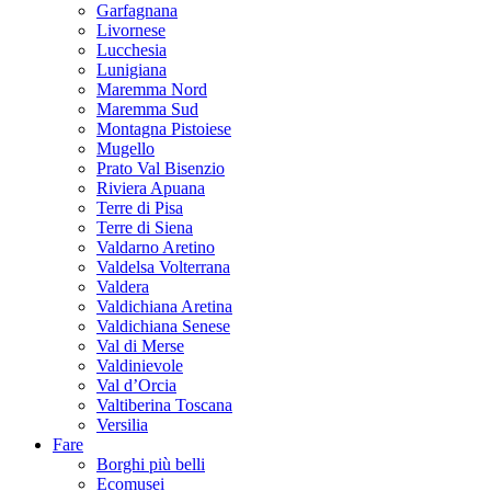
Garfagnana
Livornese
Lucchesia
Lunigiana
Maremma Nord
Maremma Sud
Montagna Pistoiese
Mugello
Prato Val Bisenzio
Riviera Apuana
Terre di Pisa
Terre di Siena
Valdarno Aretino
Valdelsa Volterrana
Valdera
Valdichiana Aretina
Valdichiana Senese
Val di Merse
Valdinievole
Val d’Orcia
Valtiberina Toscana
Versilia
Fare
Borghi più belli
Ecomusei