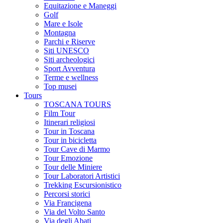
Equitazione e Maneggi
Golf
Mare e Isole
Montagna
Parchi e Riserve
Siti UNESCO
Siti archeologici
Sport Avventura
Terme e wellness
Top musei
Tours
TOSCANA TOURS
Film Tour
Itinerari religiosi
Tour in Toscana
Tour in bicicletta
Tour Cave di Marmo
Tour Emozione
Tour delle Miniere
Tour Laboratori Artistici
Trekking Escursionistico
Percorsi storici
Via Francigena
Via del Volto Santo
Via degli Abati