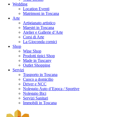
Wedding
Location Eventi
Matrimoni in Toscana
Arte
Artigianato artistico
Maestri in Toscana
Atelier e Gallerie d’Arte
Corsi di Arte
La Gioconda cornici
Shop
Wine Shop
Prodotti tipici Shop
Made in Tuscany
Outlet Shopping
Servizi
Trasporto in Toscana
Cuoco a domicilio
Driver e NCC
Noleggio Auto d’Epoca / Sportive
Noleggio Bici
Servizi Sanitari
Immobili in Toscana