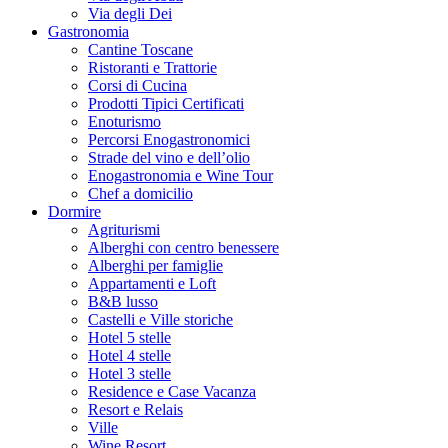
Via degli Dei
Gastronomia
Cantine Toscane
Ristoranti e Trattorie
Corsi di Cucina
Prodotti Tipici Certificati
Enoturismo
Percorsi Enogastronomici
Strade del vino e dell’olio
Enogastronomia e Wine Tour
Chef a domicilio
Dormire
Agriturismi
Alberghi con centro benessere
Alberghi per famiglie
Appartamenti e Loft
B&B lusso
Castelli e Ville storiche
Hotel 5 stelle
Hotel 4 stelle
Hotel 3 stelle
Residence e Case Vacanza
Resort e Relais
Ville
Wine Resort