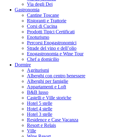
Via degli Dei
Gastronomia
Cantine Toscane
Ristoranti e Trattorie
Corsi di Cucina
Prodotti Tipici Certificati
Enoturismo
Percorsi Enogastronomici
Strade del vino e dell’olio
Enogastronomia e Wine Tour
Chef a domicilio
Dormire
Agriturismi
Alberghi con centro benessere
Alberghi per famiglie
Appartamenti e Loft
B&B lusso
Castelli e Ville storiche
Hotel 5 stelle
Hotel 4 stelle
Hotel 3 stelle
Residence e Case Vacanza
Resort e Relais
Ville
Wine Resort