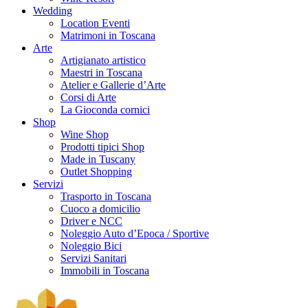
Wedding
Location Eventi
Matrimoni in Toscana
Arte
Artigianato artistico
Maestri in Toscana
Atelier e Gallerie d’Arte
Corsi di Arte
La Gioconda cornici
Shop
Wine Shop
Prodotti tipici Shop
Made in Tuscany
Outlet Shopping
Servizi
Trasporto in Toscana
Cuoco a domicilio
Driver e NCC
Noleggio Auto d’Epoca / Sportive
Noleggio Bici
Servizi Sanitari
Immobili in Toscana