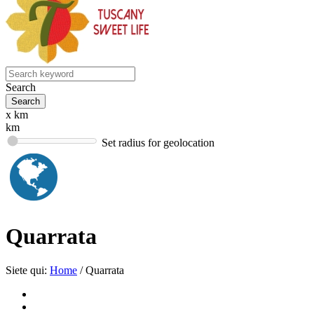
Search
x km
km
Set radius for geolocation
Quarrata
Siete qui:
Home
/
Quarrata