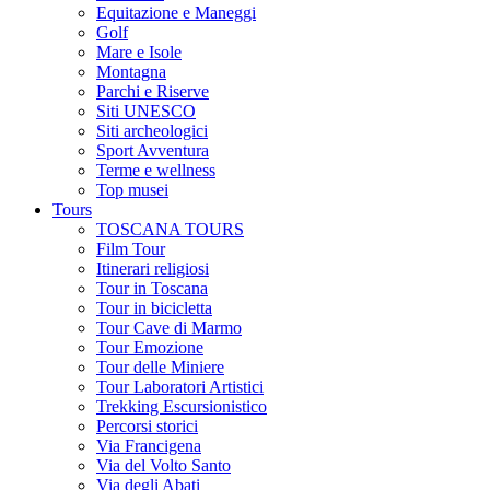
Equitazione e Maneggi
Golf
Mare e Isole
Montagna
Parchi e Riserve
Siti UNESCO
Siti archeologici
Sport Avventura
Terme e wellness
Top musei
Tours
TOSCANA TOURS
Film Tour
Itinerari religiosi
Tour in Toscana
Tour in bicicletta
Tour Cave di Marmo
Tour Emozione
Tour delle Miniere
Tour Laboratori Artistici
Trekking Escursionistico
Percorsi storici
Via Francigena
Via del Volto Santo
Via degli Abati