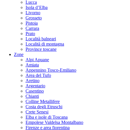
Lucca
Isola d’Elba
Livorno
Grosseto
Pistoia
Carrara
Prato
Località balneari
Località di montagna
Province toscane
Zone
Alpi Apuane
Amiata
Appennino Tosco-Emiliano
Area del Tufo
Aretino
Argentario
Casentino
Chianti
Colline Metallifere
Costa degli Etruschi
Crete Senesi
Elba e isole di Toscana
Empolese Valdelsa Montalbano
Firenze e area fiorentina