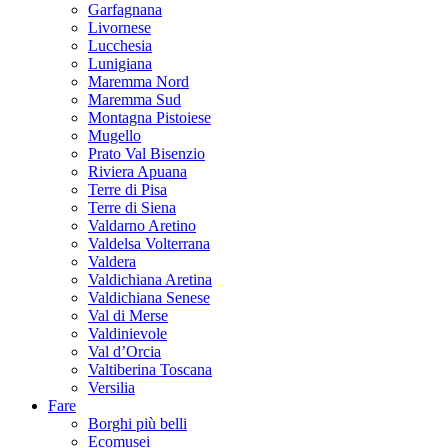
Garfagnana
Livornese
Lucchesia
Lunigiana
Maremma Nord
Maremma Sud
Montagna Pistoiese
Mugello
Prato Val Bisenzio
Riviera Apuana
Terre di Pisa
Terre di Siena
Valdarno Aretino
Valdelsa Volterrana
Valdera
Valdichiana Aretina
Valdichiana Senese
Val di Merse
Valdinievole
Val d’Orcia
Valtiberina Toscana
Versilia
Fare
Borghi più belli
Ecomusei