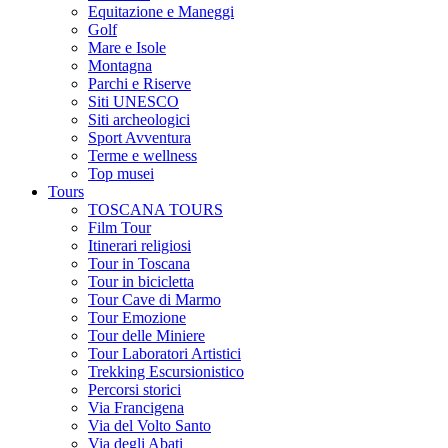
Equitazione e Maneggi
Golf
Mare e Isole
Montagna
Parchi e Riserve
Siti UNESCO
Siti archeologici
Sport Avventura
Terme e wellness
Top musei
Tours
TOSCANA TOURS
Film Tour
Itinerari religiosi
Tour in Toscana
Tour in bicicletta
Tour Cave di Marmo
Tour Emozione
Tour delle Miniere
Tour Laboratori Artistici
Trekking Escursionistico
Percorsi storici
Via Francigena
Via del Volto Santo
Via degli Abati