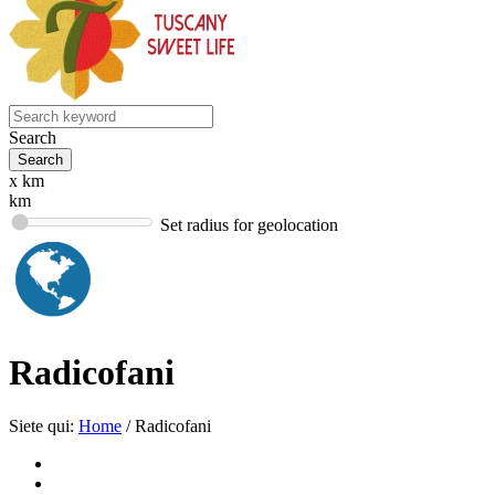
Search
x km
km
Set radius for geolocation
Radicofani
Siete qui:
Home
/
Radicofani