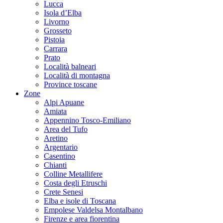
Lucca
Isola d’Elba
Livorno
Grosseto
Pistoia
Carrara
Prato
Località balneari
Località di montagna
Province toscane
Zone
Alpi Apuane
Amiata
Appennino Tosco-Emiliano
Area del Tufo
Aretino
Argentario
Casentino
Chianti
Colline Metallifere
Costa degli Etruschi
Crete Senesi
Elba e isole di Toscana
Empolese Valdelsa Montalbano
Firenze e area fiorentina