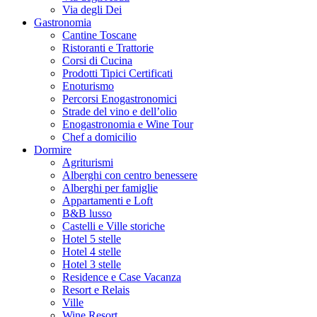
Via degli Dei
Gastronomia
Cantine Toscane
Ristoranti e Trattorie
Corsi di Cucina
Prodotti Tipici Certificati
Enoturismo
Percorsi Enogastronomici
Strade del vino e dell’olio
Enogastronomia e Wine Tour
Chef a domicilio
Dormire
Agriturismi
Alberghi con centro benessere
Alberghi per famiglie
Appartamenti e Loft
B&B lusso
Castelli e Ville storiche
Hotel 5 stelle
Hotel 4 stelle
Hotel 3 stelle
Residence e Case Vacanza
Resort e Relais
Ville
Wine Resort