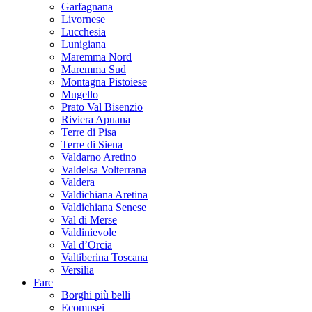
Garfagnana
Livornese
Lucchesia
Lunigiana
Maremma Nord
Maremma Sud
Montagna Pistoiese
Mugello
Prato Val Bisenzio
Riviera Apuana
Terre di Pisa
Terre di Siena
Valdarno Aretino
Valdelsa Volterrana
Valdera
Valdichiana Aretina
Valdichiana Senese
Val di Merse
Valdinievole
Val d’Orcia
Valtiberina Toscana
Versilia
Fare
Borghi più belli
Ecomusei