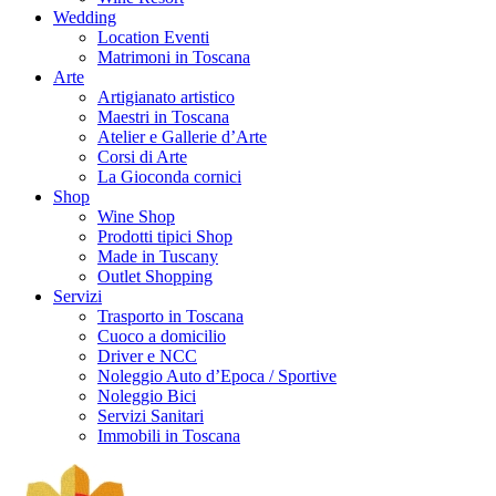
Wedding
Location Eventi
Matrimoni in Toscana
Arte
Artigianato artistico
Maestri in Toscana
Atelier e Gallerie d’Arte
Corsi di Arte
La Gioconda cornici
Shop
Wine Shop
Prodotti tipici Shop
Made in Tuscany
Outlet Shopping
Servizi
Trasporto in Toscana
Cuoco a domicilio
Driver e NCC
Noleggio Auto d’Epoca / Sportive
Noleggio Bici
Servizi Sanitari
Immobili in Toscana