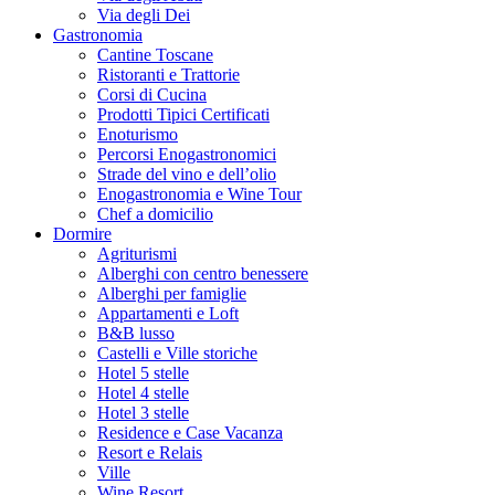
Via degli Dei
Gastronomia
Cantine Toscane
Ristoranti e Trattorie
Corsi di Cucina
Prodotti Tipici Certificati
Enoturismo
Percorsi Enogastronomici
Strade del vino e dell’olio
Enogastronomia e Wine Tour
Chef a domicilio
Dormire
Agriturismi
Alberghi con centro benessere
Alberghi per famiglie
Appartamenti e Loft
B&B lusso
Castelli e Ville storiche
Hotel 5 stelle
Hotel 4 stelle
Hotel 3 stelle
Residence e Case Vacanza
Resort e Relais
Ville
Wine Resort