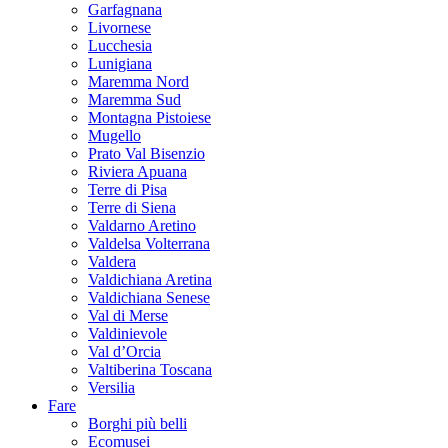
Garfagnana
Livornese
Lucchesia
Lunigiana
Maremma Nord
Maremma Sud
Montagna Pistoiese
Mugello
Prato Val Bisenzio
Riviera Apuana
Terre di Pisa
Terre di Siena
Valdarno Aretino
Valdelsa Volterrana
Valdera
Valdichiana Aretina
Valdichiana Senese
Val di Merse
Valdinievole
Val d’Orcia
Valtiberina Toscana
Versilia
Fare
Borghi più belli
Ecomusei