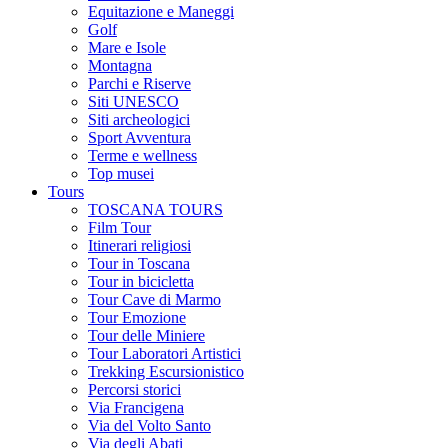
Equitazione e Maneggi
Golf
Mare e Isole
Montagna
Parchi e Riserve
Siti UNESCO
Siti archeologici
Sport Avventura
Terme e wellness
Top musei
Tours
TOSCANA TOURS
Film Tour
Itinerari religiosi
Tour in Toscana
Tour in bicicletta
Tour Cave di Marmo
Tour Emozione
Tour delle Miniere
Tour Laboratori Artistici
Trekking Escursionistico
Percorsi storici
Via Francigena
Via del Volto Santo
Via degli Abati