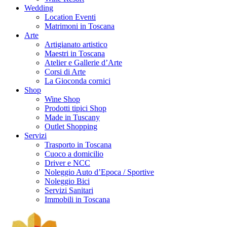
Wedding
Location Eventi
Matrimoni in Toscana
Arte
Artigianato artistico
Maestri in Toscana
Atelier e Gallerie d’Arte
Corsi di Arte
La Gioconda cornici
Shop
Wine Shop
Prodotti tipici Shop
Made in Tuscany
Outlet Shopping
Servizi
Trasporto in Toscana
Cuoco a domicilio
Driver e NCC
Noleggio Auto d’Epoca / Sportive
Noleggio Bici
Servizi Sanitari
Immobili in Toscana