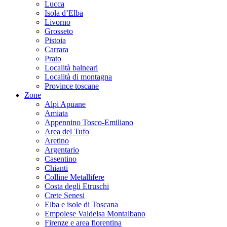
Lucca
Isola d’Elba
Livorno
Grosseto
Pistoia
Carrara
Prato
Località balneari
Località di montagna
Province toscane
Zone
Alpi Apuane
Amiata
Appennino Tosco-Emiliano
Area del Tufo
Aretino
Argentario
Casentino
Chianti
Colline Metallifere
Costa degli Etruschi
Crete Senesi
Elba e isole di Toscana
Empolese Valdelsa Montalbano
Firenze e area fiorentina