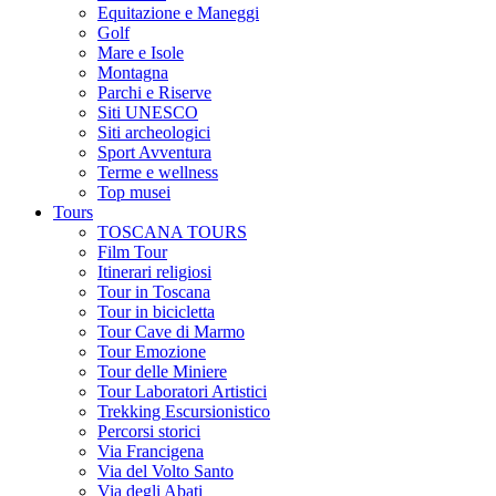
Equitazione e Maneggi
Golf
Mare e Isole
Montagna
Parchi e Riserve
Siti UNESCO
Siti archeologici
Sport Avventura
Terme e wellness
Top musei
Tours
TOSCANA TOURS
Film Tour
Itinerari religiosi
Tour in Toscana
Tour in bicicletta
Tour Cave di Marmo
Tour Emozione
Tour delle Miniere
Tour Laboratori Artistici
Trekking Escursionistico
Percorsi storici
Via Francigena
Via del Volto Santo
Via degli Abati