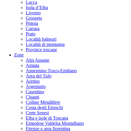
Lucca
Isola d’Elba
Livorno
Grosseto
Pistoia
Carrara
Prato
Località balneari
Località di montagna
Province toscane
Zone
Alpi Apuane
Amiata
Appennino Tosco-Emiliano
Area del Tufo
Aretino
Argentario
Casentino
Chianti
Colline Metallifere
Costa degli Etruschi
Crete Senesi
Elba e isole di Toscana
Empolese Valdelsa Montalbano
Firenze e area fiorentina