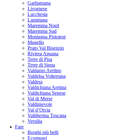
Garfagnana
Livornese
Lucchesia
Lunigiana
Maremma Nord
Maremma Sud
Montagna Pistoiese
Mugello
Prato Val Bisenzio
Riviera Apuana
Terre di Pisa
Terre di Siena
Valdarno Aretino
Valdelsa Volterrana
Valdera
Valdichiana Aretina
Valdichiana Senese
Val di Merse
Valdinievole
Val d’Orcia
Valtiberina Toscana
Versilia
Fare
Borghi più belli
Ecomusei