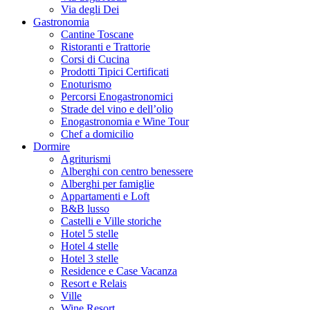
Via degli Dei
Gastronomia
Cantine Toscane
Ristoranti e Trattorie
Corsi di Cucina
Prodotti Tipici Certificati
Enoturismo
Percorsi Enogastronomici
Strade del vino e dell’olio
Enogastronomia e Wine Tour
Chef a domicilio
Dormire
Agriturismi
Alberghi con centro benessere
Alberghi per famiglie
Appartamenti e Loft
B&B lusso
Castelli e Ville storiche
Hotel 5 stelle
Hotel 4 stelle
Hotel 3 stelle
Residence e Case Vacanza
Resort e Relais
Ville
Wine Resort