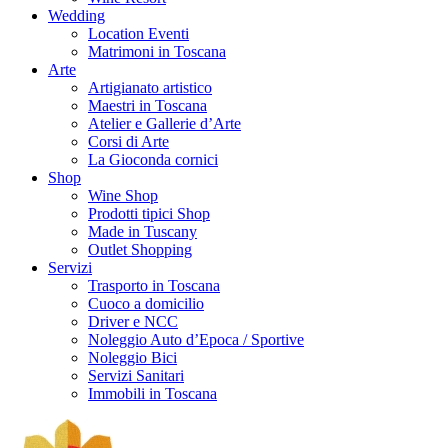
Wedding
Location Eventi
Matrimoni in Toscana
Arte
Artigianato artistico
Maestri in Toscana
Atelier e Gallerie d’Arte
Corsi di Arte
La Gioconda cornici
Shop
Wine Shop
Prodotti tipici Shop
Made in Tuscany
Outlet Shopping
Servizi
Trasporto in Toscana
Cuoco a domicilio
Driver e NCC
Noleggio Auto d’Epoca / Sportive
Noleggio Bici
Servizi Sanitari
Immobili in Toscana