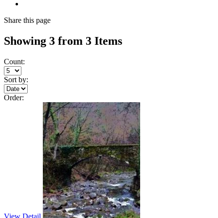
Share
this page
Showing 3 from 3 Items
Count:
Sort by:
Order:
View Detail