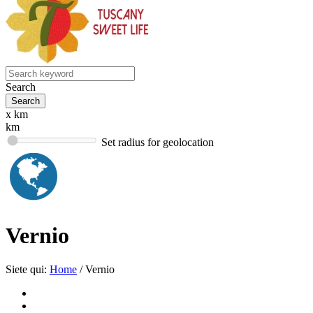
Search
x km
km
Set radius for geolocation
Vernio
Siete qui:
Home
/
Vernio