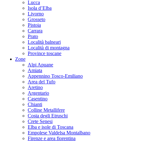
Lucca
Isola d’Elba
Livorno
Grosseto
Pistoia
Carrara
Prato
Località balneari
Località di montagna
Province toscane
Zone
Alpi Apuane
Amiata
Appennino Tosco-Emiliano
Area del Tufo
Aretino
Argentario
Casentino
Chianti
Colline Metallifere
Costa degli Etruschi
Crete Senesi
Elba e isole di Toscana
Empolese Valdelsa Montalbano
Firenze e area fiorentina