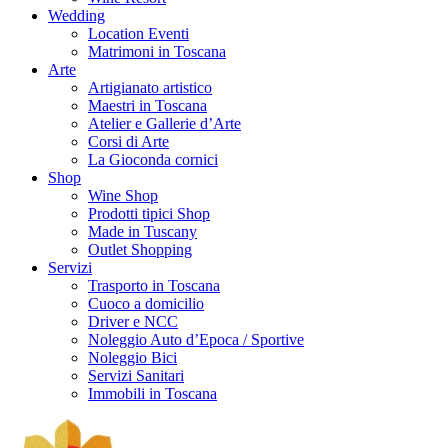
Wedding
Location Eventi
Matrimoni in Toscana
Arte
Artigianato artistico
Maestri in Toscana
Atelier e Gallerie d’Arte
Corsi di Arte
La Gioconda cornici
Shop
Wine Shop
Prodotti tipici Shop
Made in Tuscany
Outlet Shopping
Servizi
Trasporto in Toscana
Cuoco a domicilio
Driver e NCC
Noleggio Auto d’Epoca / Sportive
Noleggio Bici
Servizi Sanitari
Immobili in Toscana