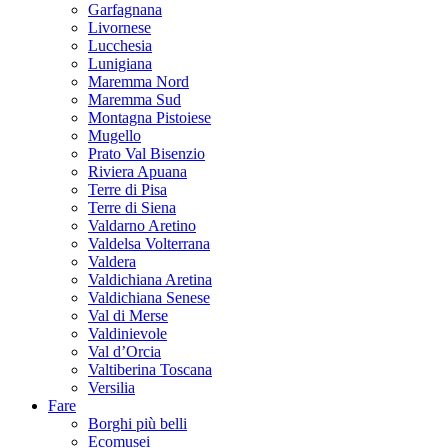
Garfagnana
Livornese
Lucchesia
Lunigiana
Maremma Nord
Maremma Sud
Montagna Pistoiese
Mugello
Prato Val Bisenzio
Riviera Apuana
Terre di Pisa
Terre di Siena
Valdarno Aretino
Valdelsa Volterrana
Valdera
Valdichiana Aretina
Valdichiana Senese
Val di Merse
Valdinievole
Val d’Orcia
Valtiberina Toscana
Versilia
Fare
Borghi più belli
Ecomusei