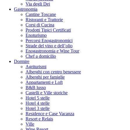
Via degli Dei
Gastronomia
Cantine Toscane
Ristoranti e Trattorie
Corsi di Cucina
Prodotti Tipici Certificati
Enoturismo
Percorsi Enogastronomici
Strade del vino e dell’olio
Enogastronomia e Wine Tour
Chef a domicilio
Dormire
Agriturismi
Alberghi con centro benessere
Alberghi per famiglie
Appartamenti e Loft
B&B lusso
Castelli e Ville storiche
Hotel 5 stelle
Hotel 4 stelle
Hotel 3 stelle
Residence e Case Vacanza
Resort e Relais
Ville
Wine Resort