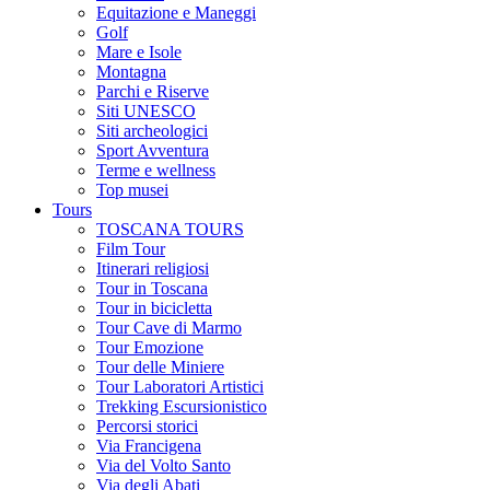
Equitazione e Maneggi
Golf
Mare e Isole
Montagna
Parchi e Riserve
Siti UNESCO
Siti archeologici
Sport Avventura
Terme e wellness
Top musei
Tours
TOSCANA TOURS
Film Tour
Itinerari religiosi
Tour in Toscana
Tour in bicicletta
Tour Cave di Marmo
Tour Emozione
Tour delle Miniere
Tour Laboratori Artistici
Trekking Escursionistico
Percorsi storici
Via Francigena
Via del Volto Santo
Via degli Abati