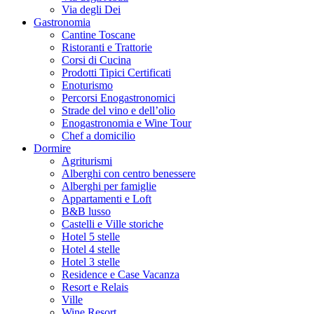
Via degli Dei
Gastronomia
Cantine Toscane
Ristoranti e Trattorie
Corsi di Cucina
Prodotti Tipici Certificati
Enoturismo
Percorsi Enogastronomici
Strade del vino e dell’olio
Enogastronomia e Wine Tour
Chef a domicilio
Dormire
Agriturismi
Alberghi con centro benessere
Alberghi per famiglie
Appartamenti e Loft
B&B lusso
Castelli e Ville storiche
Hotel 5 stelle
Hotel 4 stelle
Hotel 3 stelle
Residence e Case Vacanza
Resort e Relais
Ville
Wine Resort