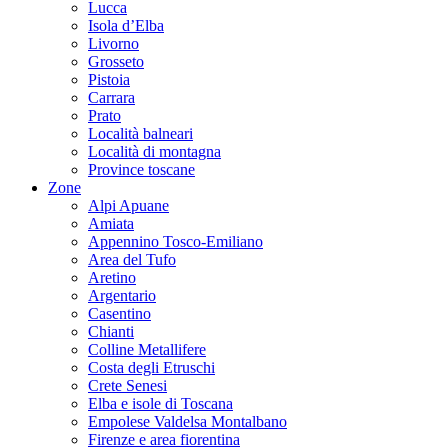
Lucca
Isola d’Elba
Livorno
Grosseto
Pistoia
Carrara
Prato
Località balneari
Località di montagna
Province toscane
Zone
Alpi Apuane
Amiata
Appennino Tosco-Emiliano
Area del Tufo
Aretino
Argentario
Casentino
Chianti
Colline Metallifere
Costa degli Etruschi
Crete Senesi
Elba e isole di Toscana
Empolese Valdelsa Montalbano
Firenze e area fiorentina