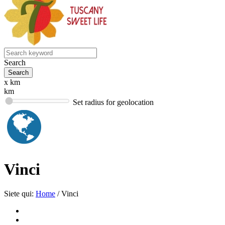
Search
x km
km
Set radius for geolocation
Vinci
Siete qui:
Home
/
Vinci