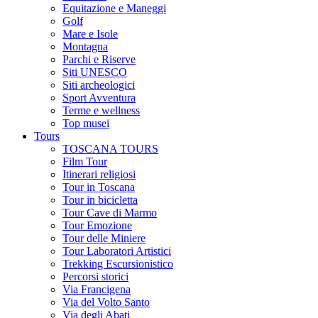
Equitazione e Maneggi
Golf
Mare e Isole
Montagna
Parchi e Riserve
Siti UNESCO
Siti archeologici
Sport Avventura
Terme e wellness
Top musei
Tours
TOSCANA TOURS
Film Tour
Itinerari religiosi
Tour in Toscana
Tour in bicicletta
Tour Cave di Marmo
Tour Emozione
Tour delle Miniere
Tour Laboratori Artistici
Trekking Escursionistico
Percorsi storici
Via Francigena
Via del Volto Santo
Via degli Abati