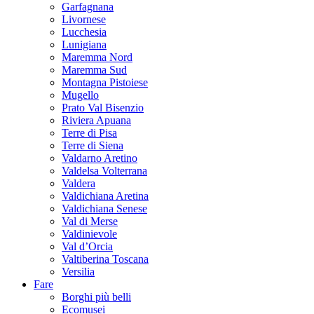
Garfagnana
Livornese
Lucchesia
Lunigiana
Maremma Nord
Maremma Sud
Montagna Pistoiese
Mugello
Prato Val Bisenzio
Riviera Apuana
Terre di Pisa
Terre di Siena
Valdarno Aretino
Valdelsa Volterrana
Valdera
Valdichiana Aretina
Valdichiana Senese
Val di Merse
Valdinievole
Val d’Orcia
Valtiberina Toscana
Versilia
Fare
Borghi più belli
Ecomusei