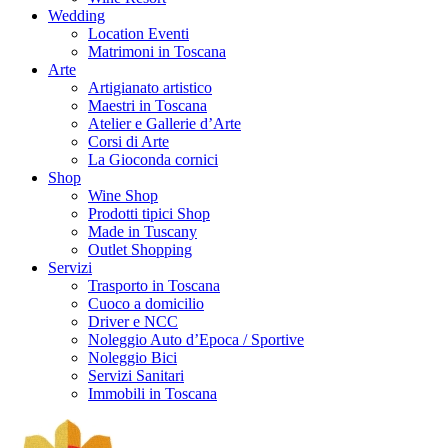
Wedding
Location Eventi
Matrimoni in Toscana
Arte
Artigianato artistico
Maestri in Toscana
Atelier e Gallerie d’Arte
Corsi di Arte
La Gioconda cornici
Shop
Wine Shop
Prodotti tipici Shop
Made in Tuscany
Outlet Shopping
Servizi
Trasporto in Toscana
Cuoco a domicilio
Driver e NCC
Noleggio Auto d’Epoca / Sportive
Noleggio Bici
Servizi Sanitari
Immobili in Toscana