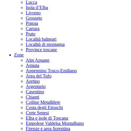
Lucca
Isola d’Elba
Livorno
Grosseto
Pistoia
Carrara
Prato
Località balneari
Località di montagna
Province toscane
Zone
Alpi Apuane
Amiata
Appennino Tosco-Emiliano
Area del Tufo
Aretino
Argentario
Casentino
Chianti
Colline Metallifere
Costa degli Etruschi
Crete Senesi
Elba e isole di Toscana
Empolese Valdelsa Montalbano
Firenze e area fiorentina