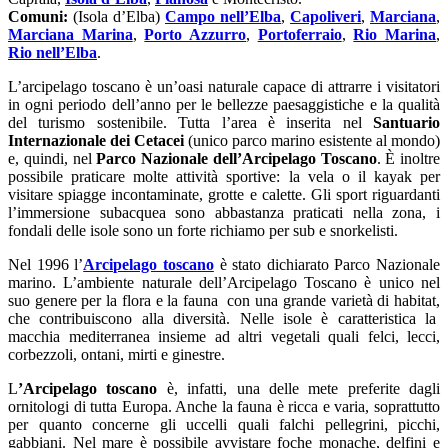
Comuni:
(Isola d’Elba)
Campo nell’Elba
,
Capoliveri
,
Marciana
,
Marciana Marina
,
Porto Azzurro
,
Portoferraio
,
Rio Marina
,
Rio nell’Elba
.
L’arcipelago toscano è un’oasi naturale capace di attrarre i visitatori
in ogni periodo dell’anno per le bellezze paesaggistiche e la qualità
del turismo sostenibile. Tutta l’area è inserita nel
Santuario
Internazionale dei Cetacei
(unico parco marino esistente al mondo)
e, quindi, nel
Parco Nazionale dell’Arcipelago Toscano
. È inoltre
possibile praticare molte attività sportive: la vela o il kayak per
visitare spiagge incontaminate, grotte e calette. Gli sport riguardanti
l’immersione subacquea sono abbastanza praticati nella zona, i
fondali delle isole sono un forte richiamo per sub e snorkelisti.
Nel 1996 l’
Arcipelago toscano
è stato dichiarato Parco Nazionale
marino. L’ambiente naturale dell’Arcipelago Toscano è unico nel
suo genere per la flora e la fauna con una grande varietà di habitat,
che contribuiscono alla diversità. Nelle isole è caratteristica la
macchia mediterranea insieme ad altri vegetali quali felci, lecci,
corbezzoli, ontani, mirti e ginestre.
L
’
Arcipelago toscano
è, infatti, una delle mete preferite dagli
ornitologi di tutta Europa. Anche la fauna è ricca e varia, soprattutto
per quanto concerne gli uccelli quali falchi pellegrini, picchi,
gabbiani. Nel mare è possibile avvistare foche monache, delfini e