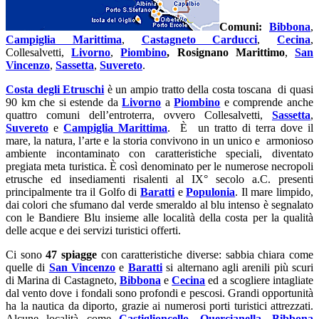
Comuni:
Bibbona
,
Campiglia Marittima
,
Castagneto Carducci
,
Cecina
,
Collesalvetti,
Livorno
,
Piombino
, Rosignano Marittimo
,
San
Vincenzo
,
Sassetta
,
Suvereto
.
Costa degli Etruschi
è un ampio tratto della costa toscana di quasi
90 km che si estende da
Livorno
a
Piombino
e comprende anche
quattro comuni dell’entroterra, ovvero Collesalvetti,
Sassetta
,
Suvereto
e
Campiglia Marittima
. È un tratto di terra dove il
mare, la natura, l’arte e la storia convivono in un unico e armonioso
ambiente incontaminato con caratteristiche speciali, diventato
pregiata meta turistica. È così denominato per le numerose necropoli
etrusche ed insediamenti risalenti al IX° secolo a.C. presenti
principalmente tra il Golfo di
Baratti
e
Populonia
. Il mare limpido,
dai colori che sfumano dal verde smeraldo al blu intenso è segnalato
con le Bandiere Blu insieme alle località della costa per la qualità
delle acque e dei servizi turistici offerti.
Ci sono
47 spiagge
con caratteristiche diverse: sabbia chiara come
quelle di
San Vincenzo
e
Baratti
si alternano agli arenili più scuri
di Marina di Castagneto,
Bibbona
e
Cecina
ed a scogliere intagliate
dal vento dove i fondali sono profondi e pescosi. Grandi opportunità
ha la nautica da diporto, grazie ai numerosi porti turistici attrezzati.
Alcune località come
Castiglioncello
,
Quercianella
,
Bibbona