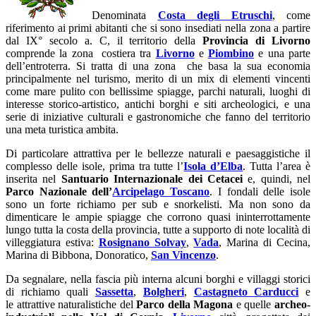
Denominata
Costa degli Etruschi
, come
riferimento ai primi abitanti che si sono insediati nella zona a partire
dal IX° secolo a. C, il territorio della
Provincia di Livorno
comprende la zona costiera tra
Livorno
e
Piombino
e una parte
dell’entroterra. Si tratta di una zona che basa la sua economia
principalmente nel turismo, merito di un mix di elementi vincenti
come mare pulito con bellissime spiagge, parchi naturali, luoghi di
interesse storico-artistico, antichi borghi e siti archeologici, e una
serie di iniziative culturali e gastronomiche che fanno del territorio
una meta turistica ambita.
Di particolare attrattiva per le bellezze naturali e paesaggistiche il
complesso delle isole, prima tra tutte l’
Isola d’Elba
. Tutta l’area è
inserita nel
Santuario Internazionale dei Cetacei
e, quindi, nel
Parco Nazionale dell’
Arcipelago Toscano
. I fondali delle isole
sono un forte richiamo per sub e snorkelisti. Ma non sono da
dimenticare le ampie spiagge che corrono quasi ininterrottamente
lungo tutta la costa della provincia, tutte a supporto di note località di
villeggiatura estiva:
Rosignano Solvay
,
Vada
, Marina di Cecina,
Marina di Bibbona, Donoratico,
San Vincenzo
.
Da segnalare, nella fascia più interna alcuni borghi e villaggi storici
di richiamo quali
Sassetta
,
Bolgheri
,
Castagneto Carducci
e
le attrattive naturalistiche del
Parco della Magona
e quelle
archeo-