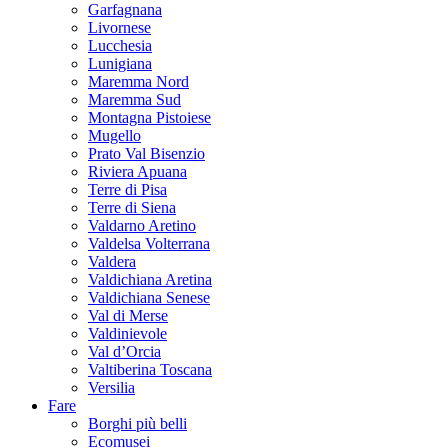
Garfagnana
Livornese
Lucchesia
Lunigiana
Maremma Nord
Maremma Sud
Montagna Pistoiese
Mugello
Prato Val Bisenzio
Riviera Apuana
Terre di Pisa
Terre di Siena
Valdarno Aretino
Valdelsa Volterrana
Valdera
Valdichiana Aretina
Valdichiana Senese
Val di Merse
Valdinievole
Val d’Orcia
Valtiberina Toscana
Versilia
Fare
Borghi più belli
Ecomusei