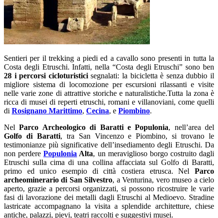
Sentieri per il trekking a piedi ed a cavallo sono presenti in tutta la
Costa degli Etruschi. Infatti, nella “Costa degli Etruschi” sono ben
28 i percorsi cicloturistici
segnalati: la bicicletta è senza dubbio il
migliore sistema di locomozione per escursioni rilassanti e visite
nelle varie zone di attrattive storiche e naturalistiche.Tutta la zona è
ricca di musei di reperti etruschi, romani e villanoviani, come quelli
di
Rosignano Marittimo
,
Cecina
, e
Piombino
.
Nel
Parco Archeologico di Baratti e Populonia
, nell’area del
Golfo di Baratti
, tra San Vincenzo e Piombino, si trovano le
testimonianze più significative dell’insediamento degli Etruschi. Da
non perdere
Populonia
Alta
, un meraviglioso borgo costruito dagli
Etruschi sulla cima di una collina affacciata sul Golfo di Baratti,
primo ed unico esempio di città costiera etrusca. Nel
Parco
archeominerario di San Silvestro
, a Venturina, vero museo a cielo
aperto, grazie a percorsi organizzati, si possono ricostruire le varie
fasi di lavorazione dei metalli dagli Etruschi al Medioevo. Stradine
lastricate accompagnano la visita a splendide architetture, chiese
antiche, palazzi, pievi, teatri raccolti e suggestivi musei.