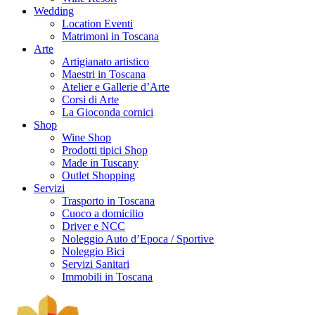
Wedding
Location Eventi
Matrimoni in Toscana
Arte
Artigianato artistico
Maestri in Toscana
Atelier e Gallerie d’Arte
Corsi di Arte
La Gioconda cornici
Shop
Wine Shop
Prodotti tipici Shop
Made in Tuscany
Outlet Shopping
Servizi
Trasporto in Toscana
Cuoco a domicilio
Driver e NCC
Noleggio Auto d’Epoca / Sportive
Noleggio Bici
Servizi Sanitari
Immobili in Toscana