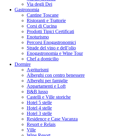
Via degli Dei
Gastronomia
Cantine Toscane
Ristoranti e Trattorie
Corsi di Cucina
Prodotti Tipici Certificati
Enoturismo
Percorsi Enogastronomici
Strade del vino e dell’olio
Enogastronomia e Wine Tour
Chef a domicilio
Dormire
Agriturismi
Alberghi con centro benessere
Alberghi per famiglie
Appartamenti e Loft
B&B lusso
Castelli e Ville storiche
Hotel 5 stelle
Hotel 4 stelle
Hotel 3 stelle
Residence e Case Vacanza
Resort e Relais
Ville
Wine Resort