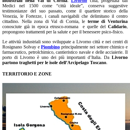
industriali nella Val di Cornia
.
Livorno
città, progettata dai
Medici nel 1500 come “città ideale”, conserva suggestive
testimonianze del suo passato, come il quartiere storico della
Venezia, le Fortezze, i canali navigabili che delimitano il centro
cittadino. Nella zona di Val di Cornia, le
terme di Venturina
conosciute già in epoca etrusco-romana e quelle del
Calidario
,
propongono trattamenti per la salute e per il benessere psico-fisico.
Le attività industriali sono sviluppate a Livorno città e nei centri di
Rosignano Solvay e
Piombino
principalmente nei settore chimico e
farmaceutico, petrolchimico, cantieristico navale e delle acciaierie. Il
porto di Livorno è uno dei più importanti d’Italia. Da
Livorno
partono traghetti per le isole dell’Arcipelago Toscano
.
TERRITORIO E ZONE