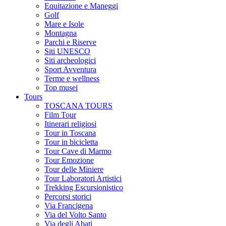
Equitazione e Maneggi
Golf
Mare e Isole
Montagna
Parchi e Riserve
Siti UNESCO
Siti archeologici
Sport Avventura
Terme e wellness
Top musei
Tours
TOSCANA TOURS
Film Tour
Itinerari religiosi
Tour in Toscana
Tour in bicicletta
Tour Cave di Marmo
Tour Emozione
Tour delle Miniere
Tour Laboratori Artistici
Trekking Escursionistico
Percorsi storici
Via Francigena
Via del Volto Santo
Via degli Abati