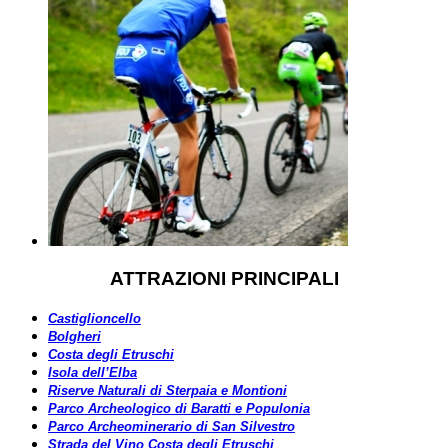
ATTRAZIONI PRINCIPALI
Castiglioncello
Bolgheri
Costa degli Etruschi
Isola dell’Elba
Riserve Naturali di Sterpaia e Montioni
Parco Archeologico di Baratti e Populonia
Parco Archeominerario di San Silvestro
Strada del Vino Costa degli Etruschi