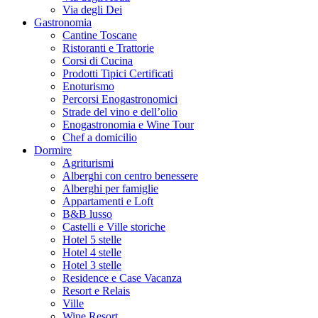
Via degli Dei
Gastronomia
Cantine Toscane
Ristoranti e Trattorie
Corsi di Cucina
Prodotti Tipici Certificati
Enoturismo
Percorsi Enogastronomici
Strade del vino e dell’olio
Enogastronomia e Wine Tour
Chef a domicilio
Dormire
Agriturismi
Alberghi con centro benessere
Alberghi per famiglie
Appartamenti e Loft
B&B lusso
Castelli e Ville storiche
Hotel 5 stelle
Hotel 4 stelle
Hotel 3 stelle
Residence e Case Vacanza
Resort e Relais
Ville
Wine Resort