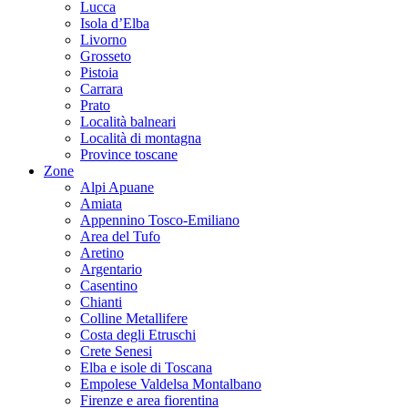
Lucca
Isola d’Elba
Livorno
Grosseto
Pistoia
Carrara
Prato
Località balneari
Località di montagna
Province toscane
Zone
Alpi Apuane
Amiata
Appennino Tosco-Emiliano
Area del Tufo
Aretino
Argentario
Casentino
Chianti
Colline Metallifere
Costa degli Etruschi
Crete Senesi
Elba e isole di Toscana
Empolese Valdelsa Montalbano
Firenze e area fiorentina