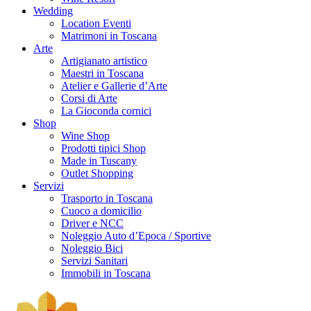
Wedding
Location Eventi
Matrimoni in Toscana
Arte
Artigianato artistico
Maestri in Toscana
Atelier e Gallerie d’Arte
Corsi di Arte
La Gioconda cornici
Shop
Wine Shop
Prodotti tipici Shop
Made in Tuscany
Outlet Shopping
Servizi
Trasporto in Toscana
Cuoco a domicilio
Driver e NCC
Noleggio Auto d’Epoca / Sportive
Noleggio Bici
Servizi Sanitari
Immobili in Toscana