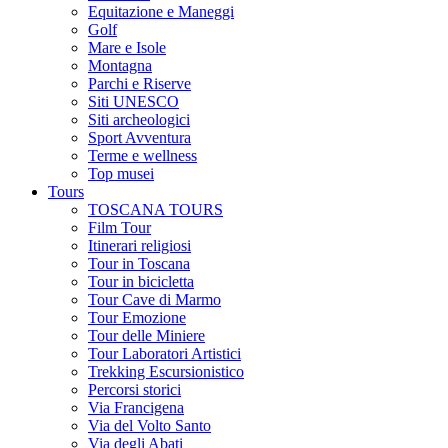
Equitazione e Maneggi
Golf
Mare e Isole
Montagna
Parchi e Riserve
Siti UNESCO
Siti archeologici
Sport Avventura
Terme e wellness
Top musei
Tours
TOSCANA TOURS
Film Tour
Itinerari religiosi
Tour in Toscana
Tour in bicicletta
Tour Cave di Marmo
Tour Emozione
Tour delle Miniere
Tour Laboratori Artistici
Trekking Escursionistico
Percorsi storici
Via Francigena
Via del Volto Santo
Via degli Abati