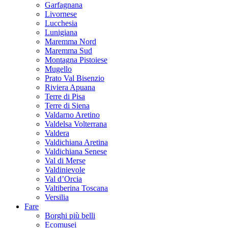
Garfagnana
Livornese
Lucchesia
Lunigiana
Maremma Nord
Maremma Sud
Montagna Pistoiese
Mugello
Prato Val Bisenzio
Riviera Apuana
Terre di Pisa
Terre di Siena
Valdarno Aretino
Valdelsa Volterrana
Valdera
Valdichiana Aretina
Valdichiana Senese
Val di Merse
Valdinievole
Val d’Orcia
Valtiberina Toscana
Versilia
Fare
Borghi più belli
Ecomusei