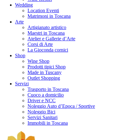
Wedding
Location Eventi
Matrimoni in Toscana
Arte
Artigianato artistico
Maestri in Toscana
Atelier e Gallerie d’Arte
Corsi di Arte
La Gioconda cornici
Shop
Wine Shop
Prodotti tipici Shop
Made in Tuscany
Outlet Shopping
Servizi
Trasporto in Toscana
Cuoco a domicilio
Driver e NCC
Noleggio Auto d’Epoca / Sportive
Noleggio Bici
Servizi Sanitari
Immobili in Toscana