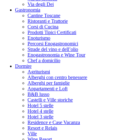
Via degli Dei
Gastronomia
Cantine Toscane
Ristoranti e Trattorie
Corsi di Cucina
Prodotti Tipici Certificati
Enoturismo
Percorsi Enogastronomici
Strade del vino e dell’olio
Enogastronomia e Wine Tour
Chef a domicilio
Dormire
Agriturismi
Alberghi con centro benessere
Alberghi per famiglie
Appartamenti e Loft
B&B lusso
Castelli e Ville storiche
Hotel 5 stelle
Hotel 4 stelle
Hotel 3 stelle
Residence e Case Vacanza
Resort e Relais
Ville
Wine Resort