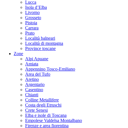
Lucca
Isola d’Elba
Livorno
Grosseto
Pistoia
Carrara
Prato
Località balneari
Località di montagna
Province toscane
Zone
Alpi Apuane
Amiata
Appennino Tosco-Emiliano
Area del Tufo
Aretino
Argentario
Casentino
Chianti
Colline Metallifere
Costa degli Etruschi
Crete Senesi
Elba e isole di Toscana
Empolese Valdelsa Montalbano
Firenze e area fiorentina