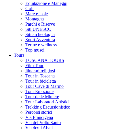
Equitazione e Maneggi
Golf
Mare e Isole
Montagna
Parchi e Riserve
Siti UNESCO
Siti archeologici
Sport Avventura
Terme e wellness
Top musei
Tours
TOSCANA TOURS
Film Tour
Itinerari religiosi
Tour in Toscana
Tour in bicicletta
Tour Cave di Marmo
Tour Emozione
Tour delle Miniere
Tour Laboratori Artistici
Trekking Escursionistico
Percorsi storici
Via Francigena
Via del Volto Santo
Via degli Abati