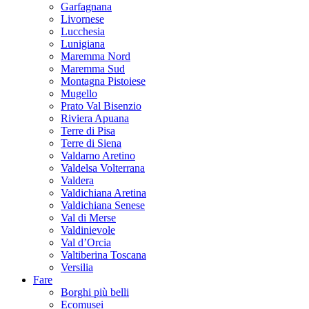
Garfagnana
Livornese
Lucchesia
Lunigiana
Maremma Nord
Maremma Sud
Montagna Pistoiese
Mugello
Prato Val Bisenzio
Riviera Apuana
Terre di Pisa
Terre di Siena
Valdarno Aretino
Valdelsa Volterrana
Valdera
Valdichiana Aretina
Valdichiana Senese
Val di Merse
Valdinievole
Val d’Orcia
Valtiberina Toscana
Versilia
Fare
Borghi più belli
Ecomusei