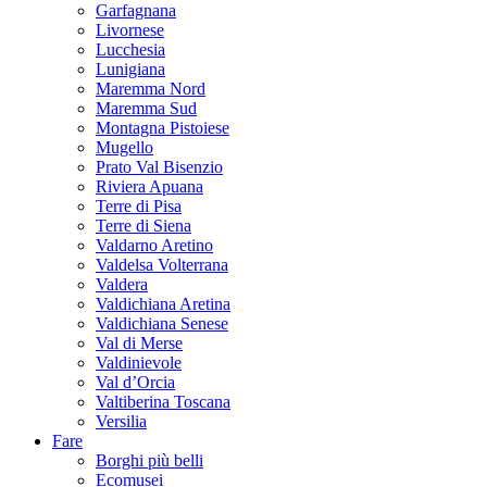
Garfagnana
Livornese
Lucchesia
Lunigiana
Maremma Nord
Maremma Sud
Montagna Pistoiese
Mugello
Prato Val Bisenzio
Riviera Apuana
Terre di Pisa
Terre di Siena
Valdarno Aretino
Valdelsa Volterrana
Valdera
Valdichiana Aretina
Valdichiana Senese
Val di Merse
Valdinievole
Val d’Orcia
Valtiberina Toscana
Versilia
Fare
Borghi più belli
Ecomusei