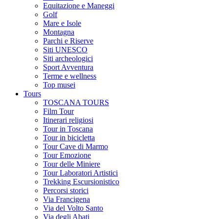
Equitazione e Maneggi
Golf
Mare e Isole
Montagna
Parchi e Riserve
Siti UNESCO
Siti archeologici
Sport Avventura
Terme e wellness
Top musei
Tours
TOSCANA TOURS
Film Tour
Itinerari religiosi
Tour in Toscana
Tour in bicicletta
Tour Cave di Marmo
Tour Emozione
Tour delle Miniere
Tour Laboratori Artistici
Trekking Escursionistico
Percorsi storici
Via Francigena
Via del Volto Santo
Via degli Abati