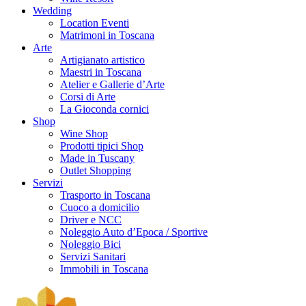
Wedding
Location Eventi
Matrimoni in Toscana
Arte
Artigianato artistico
Maestri in Toscana
Atelier e Gallerie d’Arte
Corsi di Arte
La Gioconda cornici
Shop
Wine Shop
Prodotti tipici Shop
Made in Tuscany
Outlet Shopping
Servizi
Trasporto in Toscana
Cuoco a domicilio
Driver e NCC
Noleggio Auto d’Epoca / Sportive
Noleggio Bici
Servizi Sanitari
Immobili in Toscana