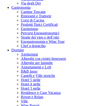
Via degli Dei
Gastronomia
Cantine Toscane
Ristoranti e Trattorie
Corsi di Cucina
Prodotti Tipici Certificati
Enoturismo
Percorsi Enogastronomici
Strade del vino e dell’olio
Enogastronomia e Wine Tour
Chef a domicilio
Dormire
Agriturismi
Alberghi con centro benessere
Alberghi per famiglie
Appartamenti e Loft
B&B lusso
Castelli e Ville storiche
Hotel 5 stelle
Hotel 4 stelle
Hotel 3 stelle
Residence e Case Vacanza
Resort e Relais
Ville
Wine Resort