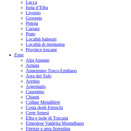
Lucca
Isola d’Elba
Livorno
Grosseto
Pistoia
Carrara
Prato
Località balneari
Località di montagna
Province toscane
Zone
Alpi Apuane
Amiata
Appennino Tosco-Emiliano
Area del Tufo
Aretino
Argentario
Casentino
Chianti
Colline Metallifere
Costa degli Etruschi
Crete Senesi
Elba e isole di Toscana
Empolese Valdelsa Montalbano
Firenze e area fiorentina