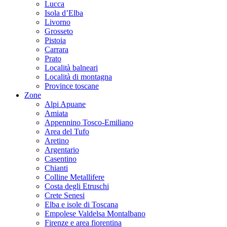
Lucca
Isola d’Elba
Livorno
Grosseto
Pistoia
Carrara
Prato
Località balneari
Località di montagna
Province toscane
Zone
Alpi Apuane
Amiata
Appennino Tosco-Emiliano
Area del Tufo
Aretino
Argentario
Casentino
Chianti
Colline Metallifere
Costa degli Etruschi
Crete Senesi
Elba e isole di Toscana
Empolese Valdelsa Montalbano
Firenze e area fiorentina