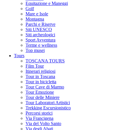
Equitazione e Maneggi
Golf
Mare e Isole
Montagna
Parchi e Riserve
Siti UNESCO
Siti archeologici
Sport Avventura
Terme e wellness
Top musei
Tours
TOSCANA TOURS
Film Tour
Itinerari religiosi
Tour in Toscana
Tour in bicicletta
Tour Cave di Marmo
Tour Emozione
Tour delle Miniere
Tour Laboratori Artistici
Trekking Escursionistico
Percorsi storici
Via Francigena
Via del Volto Santo
Via degli Abati