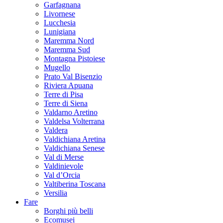
Garfagnana
Livornese
Lucchesia
Lunigiana
Maremma Nord
Maremma Sud
Montagna Pistoiese
Mugello
Prato Val Bisenzio
Riviera Apuana
Terre di Pisa
Terre di Siena
Valdarno Aretino
Valdelsa Volterrana
Valdera
Valdichiana Aretina
Valdichiana Senese
Val di Merse
Valdinievole
Val d’Orcia
Valtiberina Toscana
Versilia
Fare
Borghi più belli
Ecomusei