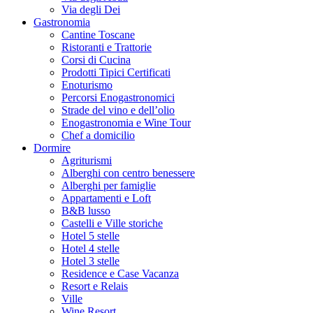
Via degli Dei
Gastronomia
Cantine Toscane
Ristoranti e Trattorie
Corsi di Cucina
Prodotti Tipici Certificati
Enoturismo
Percorsi Enogastronomici
Strade del vino e dell’olio
Enogastronomia e Wine Tour
Chef a domicilio
Dormire
Agriturismi
Alberghi con centro benessere
Alberghi per famiglie
Appartamenti e Loft
B&B lusso
Castelli e Ville storiche
Hotel 5 stelle
Hotel 4 stelle
Hotel 3 stelle
Residence e Case Vacanza
Resort e Relais
Ville
Wine Resort