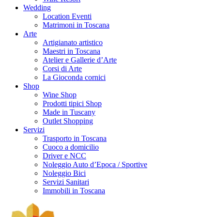
Wedding
Location Eventi
Matrimoni in Toscana
Arte
Artigianato artistico
Maestri in Toscana
Atelier e Gallerie d’Arte
Corsi di Arte
La Gioconda cornici
Shop
Wine Shop
Prodotti tipici Shop
Made in Tuscany
Outlet Shopping
Servizi
Trasporto in Toscana
Cuoco a domicilio
Driver e NCC
Noleggio Auto d’Epoca / Sportive
Noleggio Bici
Servizi Sanitari
Immobili in Toscana