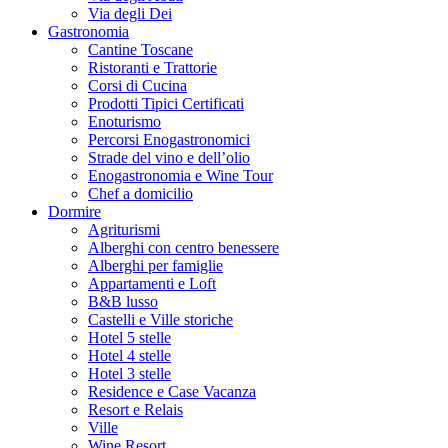
Via degli Dei
Gastronomia
Cantine Toscane
Ristoranti e Trattorie
Corsi di Cucina
Prodotti Tipici Certificati
Enoturismo
Percorsi Enogastronomici
Strade del vino e dell’olio
Enogastronomia e Wine Tour
Chef a domicilio
Dormire
Agriturismi
Alberghi con centro benessere
Alberghi per famiglie
Appartamenti e Loft
B&B lusso
Castelli e Ville storiche
Hotel 5 stelle
Hotel 4 stelle
Hotel 3 stelle
Residence e Case Vacanza
Resort e Relais
Ville
Wine Resort