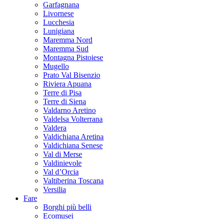
Garfagnana
Livornese
Lucchesia
Lunigiana
Maremma Nord
Maremma Sud
Montagna Pistoiese
Mugello
Prato Val Bisenzio
Riviera Apuana
Terre di Pisa
Terre di Siena
Valdarno Aretino
Valdelsa Volterrana
Valdera
Valdichiana Aretina
Valdichiana Senese
Val di Merse
Valdinievole
Val d’Orcia
Valtiberina Toscana
Versilia
Fare
Borghi più belli
Ecomusei