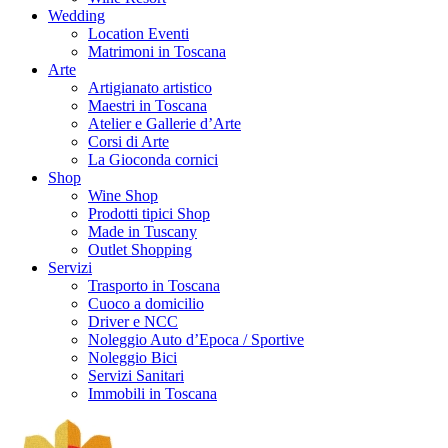
Wedding
Location Eventi
Matrimoni in Toscana
Arte
Artigianato artistico
Maestri in Toscana
Atelier e Gallerie d’Arte
Corsi di Arte
La Gioconda cornici
Shop
Wine Shop
Prodotti tipici Shop
Made in Tuscany
Outlet Shopping
Servizi
Trasporto in Toscana
Cuoco a domicilio
Driver e NCC
Noleggio Auto d’Epoca / Sportive
Noleggio Bici
Servizi Sanitari
Immobili in Toscana