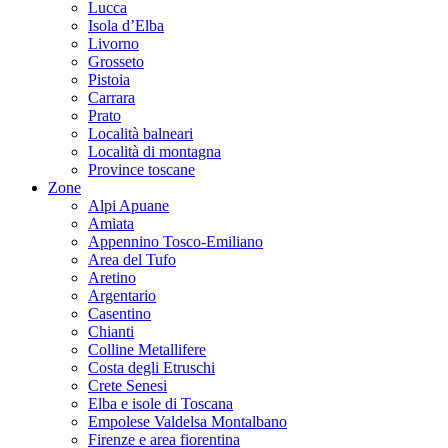
Lucca
Isola d’Elba
Livorno
Grosseto
Pistoia
Carrara
Prato
Località balneari
Località di montagna
Province toscane
Zone
Alpi Apuane
Amiata
Appennino Tosco-Emiliano
Area del Tufo
Aretino
Argentario
Casentino
Chianti
Colline Metallifere
Costa degli Etruschi
Crete Senesi
Elba e isole di Toscana
Empolese Valdelsa Montalbano
Firenze e area fiorentina