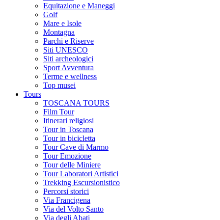
Equitazione e Maneggi
Golf
Mare e Isole
Montagna
Parchi e Riserve
Siti UNESCO
Siti archeologici
Sport Avventura
Terme e wellness
Top musei
Tours
TOSCANA TOURS
Film Tour
Itinerari religiosi
Tour in Toscana
Tour in bicicletta
Tour Cave di Marmo
Tour Emozione
Tour delle Miniere
Tour Laboratori Artistici
Trekking Escursionistico
Percorsi storici
Via Francigena
Via del Volto Santo
Via degli Abati