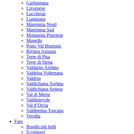
Garfagnana
Livornese
Lucchesia
Lunigiana
Maremma Nord
Maremma Sud
Montagna Pistoiese
Mugello
Prato Val Bisenzio
Riviera Apuana
Terre di Pisa
Terre di Siena
Valdarno Aretino
Valdelsa Volterrana
Valdera
Valdichiana Aretina
Valdichiana Senese
Val di Merse
Valdinievole
Val d’Orcia
Valtiberina Toscana
Versilia
Fare
Borghi più belli
Ecomusei