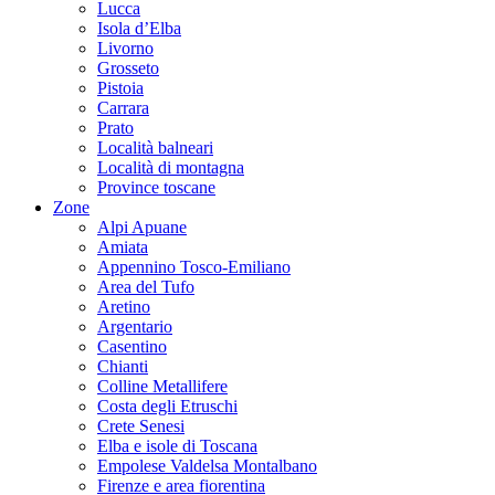
Lucca
Isola d’Elba
Livorno
Grosseto
Pistoia
Carrara
Prato
Località balneari
Località di montagna
Province toscane
Zone
Alpi Apuane
Amiata
Appennino Tosco-Emiliano
Area del Tufo
Aretino
Argentario
Casentino
Chianti
Colline Metallifere
Costa degli Etruschi
Crete Senesi
Elba e isole di Toscana
Empolese Valdelsa Montalbano
Firenze e area fiorentina