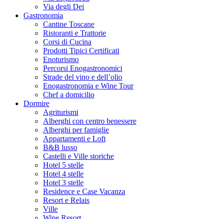
Via degli Dei
Gastronomia
Cantine Toscane
Ristoranti e Trattorie
Corsi di Cucina
Prodotti Tipici Certificati
Enoturismo
Percorsi Enogastronomici
Strade del vino e dell’olio
Enogastronomia e Wine Tour
Chef a domicilio
Dormire
Agriturismi
Alberghi con centro benessere
Alberghi per famiglie
Appartamenti e Loft
B&B lusso
Castelli e Ville storiche
Hotel 5 stelle
Hotel 4 stelle
Hotel 3 stelle
Residence e Case Vacanza
Resort e Relais
Ville
Wine Resort