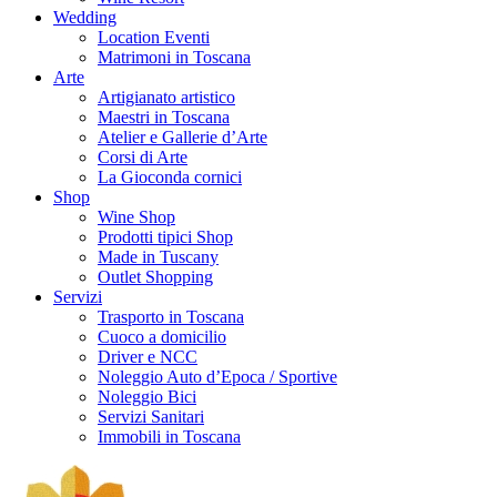
Wedding
Location Eventi
Matrimoni in Toscana
Arte
Artigianato artistico
Maestri in Toscana
Atelier e Gallerie d’Arte
Corsi di Arte
La Gioconda cornici
Shop
Wine Shop
Prodotti tipici Shop
Made in Tuscany
Outlet Shopping
Servizi
Trasporto in Toscana
Cuoco a domicilio
Driver e NCC
Noleggio Auto d’Epoca / Sportive
Noleggio Bici
Servizi Sanitari
Immobili in Toscana