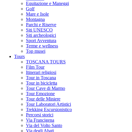
Equitazione e Maneggi
Golf
Mare e Isole
Montagna
Parchi e Riserve
Siti UNESCO
Siti archeologici
Sport Avventura
Terme e wellness
Top musei
Tours
TOSCANA TOURS
Film Tour
Itinerari religiosi
Tour in Toscana
Tour in bicicletta
Tour Cave di Marmo
Tour Emozione
Tour delle Miniere
Tour Laboratori Artistici
Trekking Escursionistico
Percorsi storici
Via Francigena
Via del Volto Santo
Via degli Abati