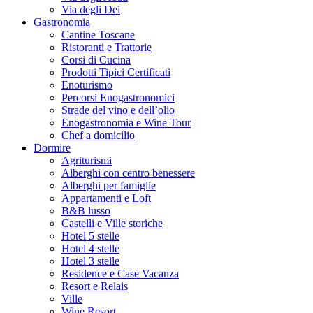
Via degli Dei
Gastronomia
Cantine Toscane
Ristoranti e Trattorie
Corsi di Cucina
Prodotti Tipici Certificati
Enoturismo
Percorsi Enogastronomici
Strade del vino e dell’olio
Enogastronomia e Wine Tour
Chef a domicilio
Dormire
Agriturismi
Alberghi con centro benessere
Alberghi per famiglie
Appartamenti e Loft
B&B lusso
Castelli e Ville storiche
Hotel 5 stelle
Hotel 4 stelle
Hotel 3 stelle
Residence e Case Vacanza
Resort e Relais
Ville
Wine Resort