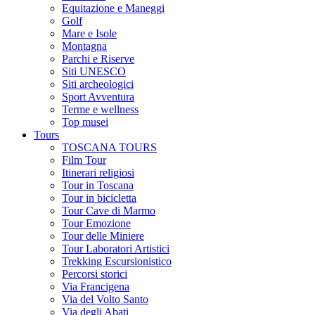
Equitazione e Maneggi
Golf
Mare e Isole
Montagna
Parchi e Riserve
Siti UNESCO
Siti archeologici
Sport Avventura
Terme e wellness
Top musei
Tours
TOSCANA TOURS
Film Tour
Itinerari religiosi
Tour in Toscana
Tour in bicicletta
Tour Cave di Marmo
Tour Emozione
Tour delle Miniere
Tour Laboratori Artistici
Trekking Escursionistico
Percorsi storici
Via Francigena
Via del Volto Santo
Via degli Abati