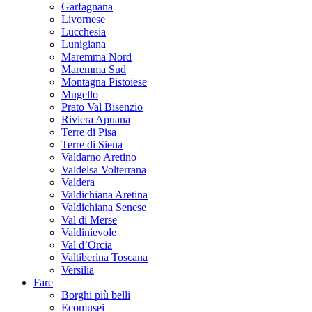
Garfagnana
Livornese
Lucchesia
Lunigiana
Maremma Nord
Maremma Sud
Montagna Pistoiese
Mugello
Prato Val Bisenzio
Riviera Apuana
Terre di Pisa
Terre di Siena
Valdarno Aretino
Valdelsa Volterrana
Valdera
Valdichiana Aretina
Valdichiana Senese
Val di Merse
Valdinievole
Val d’Orcia
Valtiberina Toscana
Versilia
Fare
Borghi più belli
Ecomusei