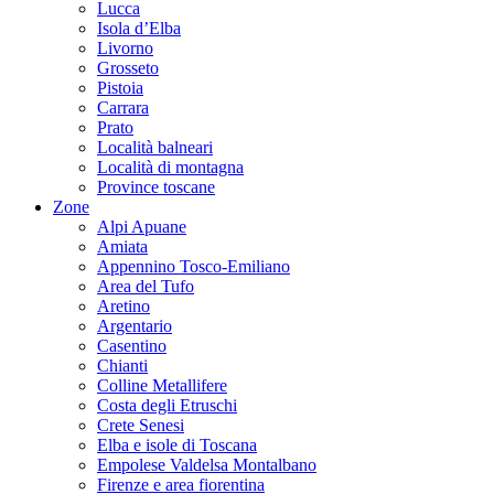
Lucca
Isola d’Elba
Livorno
Grosseto
Pistoia
Carrara
Prato
Località balneari
Località di montagna
Province toscane
Zone
Alpi Apuane
Amiata
Appennino Tosco-Emiliano
Area del Tufo
Aretino
Argentario
Casentino
Chianti
Colline Metallifere
Costa degli Etruschi
Crete Senesi
Elba e isole di Toscana
Empolese Valdelsa Montalbano
Firenze e area fiorentina