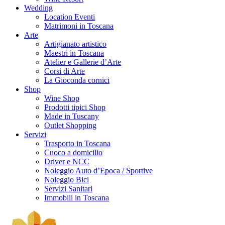
Wedding
Location Eventi
Matrimoni in Toscana
Arte
Artigianato artistico
Maestri in Toscana
Atelier e Gallerie d’Arte
Corsi di Arte
La Gioconda cornici
Shop
Wine Shop
Prodotti tipici Shop
Made in Tuscany
Outlet Shopping
Servizi
Trasporto in Toscana
Cuoco a domicilio
Driver e NCC
Noleggio Auto d’Epoca / Sportive
Noleggio Bici
Servizi Sanitari
Immobili in Toscana