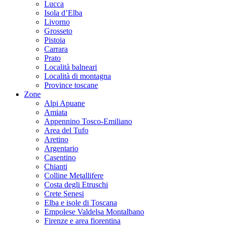
Lucca
Isola d’Elba
Livorno
Grosseto
Pistoia
Carrara
Prato
Località balneari
Località di montagna
Province toscane
Zone
Alpi Apuane
Amiata
Appennino Tosco-Emiliano
Area del Tufo
Aretino
Argentario
Casentino
Chianti
Colline Metallifere
Costa degli Etruschi
Crete Senesi
Elba e isole di Toscana
Empolese Valdelsa Montalbano
Firenze e area fiorentina