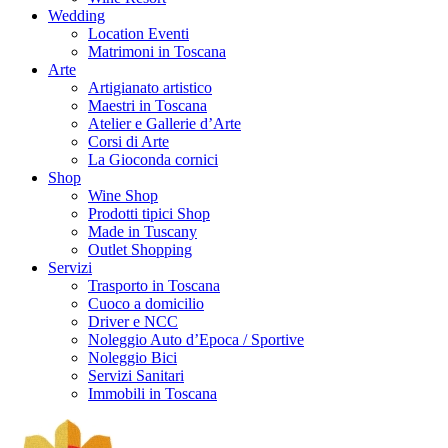
Wedding
Location Eventi
Matrimoni in Toscana
Arte
Artigianato artistico
Maestri in Toscana
Atelier e Gallerie d’Arte
Corsi di Arte
La Gioconda cornici
Shop
Wine Shop
Prodotti tipici Shop
Made in Tuscany
Outlet Shopping
Servizi
Trasporto in Toscana
Cuoco a domicilio
Driver e NCC
Noleggio Auto d’Epoca / Sportive
Noleggio Bici
Servizi Sanitari
Immobili in Toscana