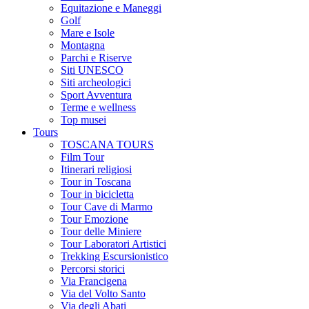
Equitazione e Maneggi
Golf
Mare e Isole
Montagna
Parchi e Riserve
Siti UNESCO
Siti archeologici
Sport Avventura
Terme e wellness
Top musei
Tours
TOSCANA TOURS
Film Tour
Itinerari religiosi
Tour in Toscana
Tour in bicicletta
Tour Cave di Marmo
Tour Emozione
Tour delle Miniere
Tour Laboratori Artistici
Trekking Escursionistico
Percorsi storici
Via Francigena
Via del Volto Santo
Via degli Abati