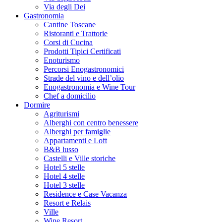
Via degli Dei
Gastronomia
Cantine Toscane
Ristoranti e Trattorie
Corsi di Cucina
Prodotti Tipici Certificati
Enoturismo
Percorsi Enogastronomici
Strade del vino e dell’olio
Enogastronomia e Wine Tour
Chef a domicilio
Dormire
Agriturismi
Alberghi con centro benessere
Alberghi per famiglie
Appartamenti e Loft
B&B lusso
Castelli e Ville storiche
Hotel 5 stelle
Hotel 4 stelle
Hotel 3 stelle
Residence e Case Vacanza
Resort e Relais
Ville
Wine Resort