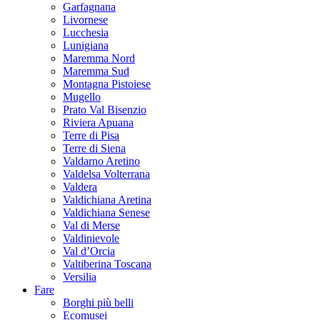
Garfagnana
Livornese
Lucchesia
Lunigiana
Maremma Nord
Maremma Sud
Montagna Pistoiese
Mugello
Prato Val Bisenzio
Riviera Apuana
Terre di Pisa
Terre di Siena
Valdarno Aretino
Valdelsa Volterrana
Valdera
Valdichiana Aretina
Valdichiana Senese
Val di Merse
Valdinievole
Val d’Orcia
Valtiberina Toscana
Versilia
Fare
Borghi più belli
Ecomusei