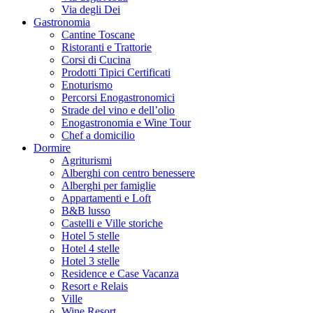
Via degli Dei
Gastronomia
Cantine Toscane
Ristoranti e Trattorie
Corsi di Cucina
Prodotti Tipici Certificati
Enoturismo
Percorsi Enogastronomici
Strade del vino e dell’olio
Enogastronomia e Wine Tour
Chef a domicilio
Dormire
Agriturismi
Alberghi con centro benessere
Alberghi per famiglie
Appartamenti e Loft
B&B lusso
Castelli e Ville storiche
Hotel 5 stelle
Hotel 4 stelle
Hotel 3 stelle
Residence e Case Vacanza
Resort e Relais
Ville
Wine Resort