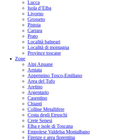
Lucca
Isola d’Elba
Livorno
Grosseto
Pistoia
Carrara
Prato
Località balneari
Località di montagna
Province toscane
Zone
Alpi Apuane
Amiata
Appennino Tosco-Emiliano
Area del Tufo
Aretino
Argentario
Casentino
Chianti
Colline Metallifere
Costa degli Etruschi
Crete Senesi
Elba e isole di Toscana
Empolese Valdelsa Montalbano
Firenze e area fiorentina