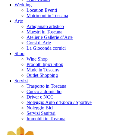
Wedding
Location Eventi
Matrimoni in Toscana
Arte
Artigianato artistico
Maestri in Toscana
Atelier e Gallerie d’Arte
Corsi di Arte
La Gioconda cornici
Shop
Wine Shop
Prodotti tipici Shop
Made in Tuscany
Outlet Shopping
Servizi
Trasporto in Toscana
Cuoco a domicilio
Driver e NCC
Noleggio Auto d’Epoca / Sportive
Noleggio Bici
Servizi Sanitari
Immobili in Toscana