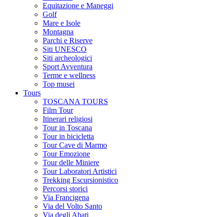
Equitazione e Maneggi
Golf
Mare e Isole
Montagna
Parchi e Riserve
Siti UNESCO
Siti archeologici
Sport Avventura
Terme e wellness
Top musei
Tours
TOSCANA TOURS
Film Tour
Itinerari religiosi
Tour in Toscana
Tour in bicicletta
Tour Cave di Marmo
Tour Emozione
Tour delle Miniere
Tour Laboratori Artistici
Trekking Escursionistico
Percorsi storici
Via Francigena
Via del Volto Santo
Via degli Abati