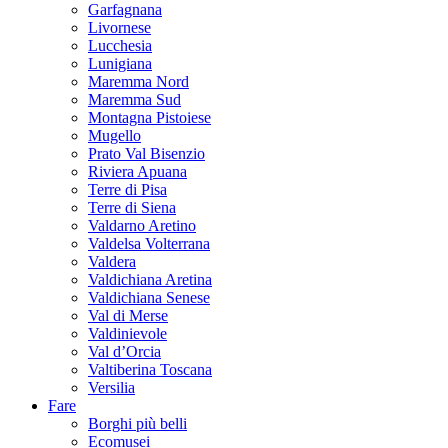
Garfagnana
Livornese
Lucchesia
Lunigiana
Maremma Nord
Maremma Sud
Montagna Pistoiese
Mugello
Prato Val Bisenzio
Riviera Apuana
Terre di Pisa
Terre di Siena
Valdarno Aretino
Valdelsa Volterrana
Valdera
Valdichiana Aretina
Valdichiana Senese
Val di Merse
Valdinievole
Val d’Orcia
Valtiberina Toscana
Versilia
Fare
Borghi più belli
Ecomusei