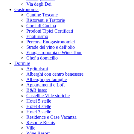
Via degli Dei
Gastronomia
Cantine Toscane
Ristoranti e Trattorie
Corsi di Cucina
Prodotti Tipici Certificati
Enoturismo
Percorsi Enogastronomici
Strade del vino e dell’olio
Enogastronomia e Wine Tour
Chef a domicilio
Dormire
Agriturismi
Alberghi con centro benessere
Alberghi per famiglie
Appartamenti e Loft
B&B lusso
Castelli e Ville storiche
Hotel 5 stelle
Hotel 4 stelle
Hotel 3 stelle
Residence e Case Vacanza
Resort e Relais
Ville
Wine Resort