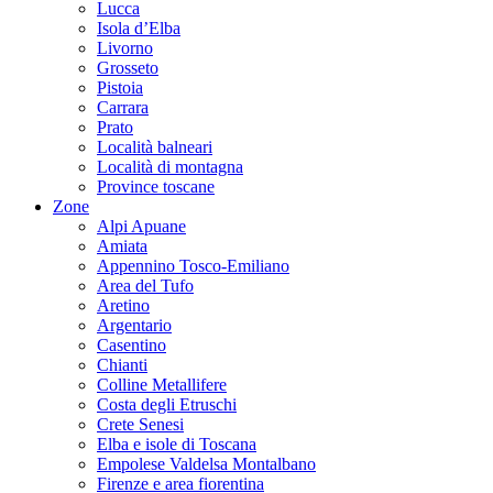
Lucca
Isola d’Elba
Livorno
Grosseto
Pistoia
Carrara
Prato
Località balneari
Località di montagna
Province toscane
Zone
Alpi Apuane
Amiata
Appennino Tosco-Emiliano
Area del Tufo
Aretino
Argentario
Casentino
Chianti
Colline Metallifere
Costa degli Etruschi
Crete Senesi
Elba e isole di Toscana
Empolese Valdelsa Montalbano
Firenze e area fiorentina