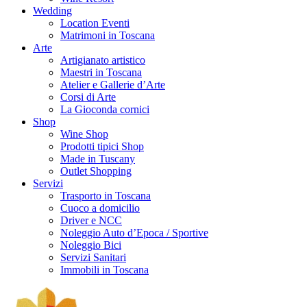
Wedding
Location Eventi
Matrimoni in Toscana
Arte
Artigianato artistico
Maestri in Toscana
Atelier e Gallerie d’Arte
Corsi di Arte
La Gioconda cornici
Shop
Wine Shop
Prodotti tipici Shop
Made in Tuscany
Outlet Shopping
Servizi
Trasporto in Toscana
Cuoco a domicilio
Driver e NCC
Noleggio Auto d’Epoca / Sportive
Noleggio Bici
Servizi Sanitari
Immobili in Toscana