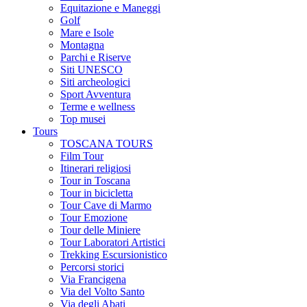
Equitazione e Maneggi
Golf
Mare e Isole
Montagna
Parchi e Riserve
Siti UNESCO
Siti archeologici
Sport Avventura
Terme e wellness
Top musei
Tours
TOSCANA TOURS
Film Tour
Itinerari religiosi
Tour in Toscana
Tour in bicicletta
Tour Cave di Marmo
Tour Emozione
Tour delle Miniere
Tour Laboratori Artistici
Trekking Escursionistico
Percorsi storici
Via Francigena
Via del Volto Santo
Via degli Abati