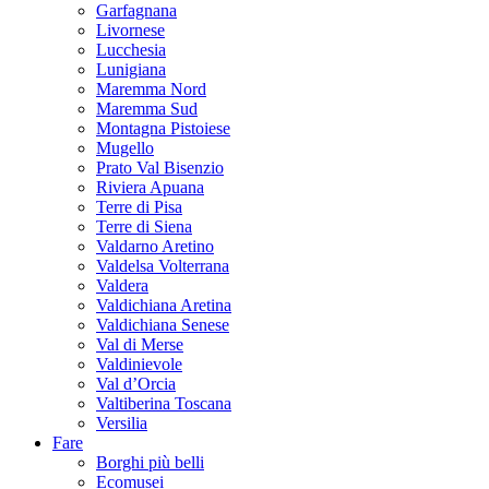
Garfagnana
Livornese
Lucchesia
Lunigiana
Maremma Nord
Maremma Sud
Montagna Pistoiese
Mugello
Prato Val Bisenzio
Riviera Apuana
Terre di Pisa
Terre di Siena
Valdarno Aretino
Valdelsa Volterrana
Valdera
Valdichiana Aretina
Valdichiana Senese
Val di Merse
Valdinievole
Val d’Orcia
Valtiberina Toscana
Versilia
Fare
Borghi più belli
Ecomusei