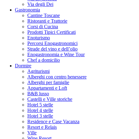
Via degli Dei
Gastronomia
Cantine Toscane
Ristoranti e Trattorie
Corsi di Cucina
Prodotti Tipici Certificati
Enoturismo
Percorsi Enogastronomici
Strade del vino e dell’olio
Enogastronomia e Wine Tour
Chef a domicilio
Dormire
Agriturismi
Alberghi con centro benessere
Alberghi per famiglie
Appartamenti e Loft
B&B lusso
Castelli e Ville storiche
Hotel 5 stelle
Hotel 4 stelle
Hotel 3 stelle
Residence e Case Vacanza
Resort e Relais
Ville
Wine Resort