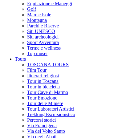
Equitazione e Maneggi
Golf
Mare e Isole
Montagna
Parchi e Riserve
Siti UNESCO
Siti archeologici
Sport Avventura
Terme e wellness
Top musei
Tours
TOSCANA TOURS
Film Tour
Itinerari religiosi
Tour in Toscana
Tour in bicicletta
Tour Cave di Marmo
Tour Emozione
Tour delle Miniere
Tour Laboratori Artistici
Trekking Escursionistico
Percorsi storici
Via Francigena
Via del Volto Santo
Via degli Abati