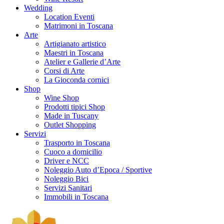
Wedding
Location Eventi
Matrimoni in Toscana
Arte
Artigianato artistico
Maestri in Toscana
Atelier e Gallerie d’Arte
Corsi di Arte
La Gioconda cornici
Shop
Wine Shop
Prodotti tipici Shop
Made in Tuscany
Outlet Shopping
Servizi
Trasporto in Toscana
Cuoco a domicilio
Driver e NCC
Noleggio Auto d’Epoca / Sportive
Noleggio Bici
Servizi Sanitari
Immobili in Toscana