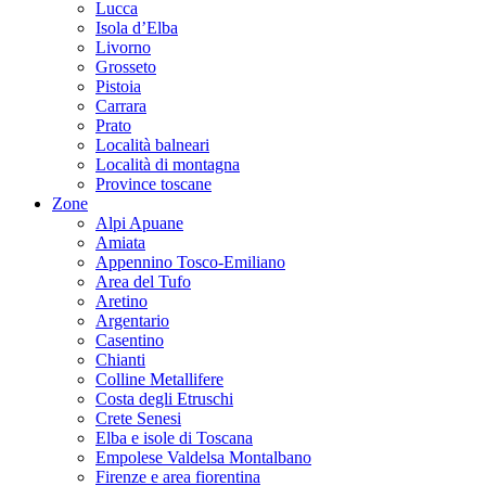
Lucca
Isola d’Elba
Livorno
Grosseto
Pistoia
Carrara
Prato
Località balneari
Località di montagna
Province toscane
Zone
Alpi Apuane
Amiata
Appennino Tosco-Emiliano
Area del Tufo
Aretino
Argentario
Casentino
Chianti
Colline Metallifere
Costa degli Etruschi
Crete Senesi
Elba e isole di Toscana
Empolese Valdelsa Montalbano
Firenze e area fiorentina