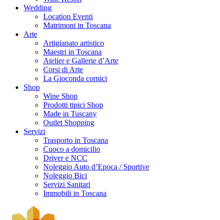
Wedding
Location Eventi
Matrimoni in Toscana
Arte
Artigianato artistico
Maestri in Toscana
Atelier e Gallerie d’Arte
Corsi di Arte
La Gioconda cornici
Shop
Wine Shop
Prodotti tipici Shop
Made in Tuscany
Outlet Shopping
Servizi
Trasporto in Toscana
Cuoco a domicilio
Driver e NCC
Noleggio Auto d’Epoca / Sportive
Noleggio Bici
Servizi Sanitari
Immobili in Toscana