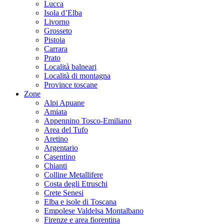
Lucca
Isola d’Elba
Livorno
Grosseto
Pistoia
Carrara
Prato
Località balneari
Località di montagna
Province toscane
Zone
Alpi Apuane
Amiata
Appennino Tosco-Emiliano
Area del Tufo
Aretino
Argentario
Casentino
Chianti
Colline Metallifere
Costa degli Etruschi
Crete Senesi
Elba e isole di Toscana
Empolese Valdelsa Montalbano
Firenze e area fiorentina