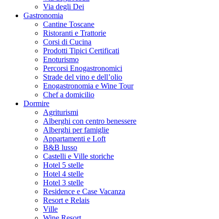
Via degli Dei
Gastronomia
Cantine Toscane
Ristoranti e Trattorie
Corsi di Cucina
Prodotti Tipici Certificati
Enoturismo
Percorsi Enogastronomici
Strade del vino e dell’olio
Enogastronomia e Wine Tour
Chef a domicilio
Dormire
Agriturismi
Alberghi con centro benessere
Alberghi per famiglie
Appartamenti e Loft
B&B lusso
Castelli e Ville storiche
Hotel 5 stelle
Hotel 4 stelle
Hotel 3 stelle
Residence e Case Vacanza
Resort e Relais
Ville
Wine Resort