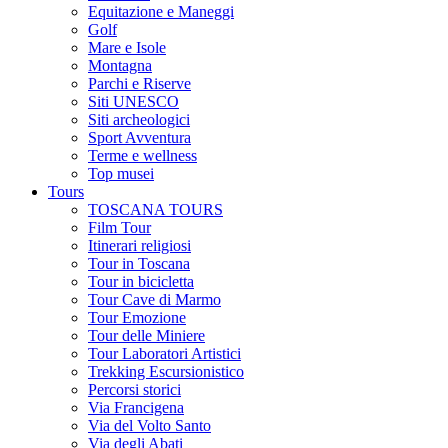
Equitazione e Maneggi
Golf
Mare e Isole
Montagna
Parchi e Riserve
Siti UNESCO
Siti archeologici
Sport Avventura
Terme e wellness
Top musei
Tours
TOSCANA TOURS
Film Tour
Itinerari religiosi
Tour in Toscana
Tour in bicicletta
Tour Cave di Marmo
Tour Emozione
Tour delle Miniere
Tour Laboratori Artistici
Trekking Escursionistico
Percorsi storici
Via Francigena
Via del Volto Santo
Via degli Abati