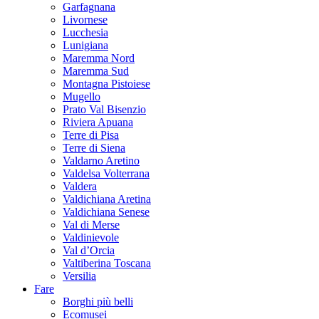
Garfagnana
Livornese
Lucchesia
Lunigiana
Maremma Nord
Maremma Sud
Montagna Pistoiese
Mugello
Prato Val Bisenzio
Riviera Apuana
Terre di Pisa
Terre di Siena
Valdarno Aretino
Valdelsa Volterrana
Valdera
Valdichiana Aretina
Valdichiana Senese
Val di Merse
Valdinievole
Val d’Orcia
Valtiberina Toscana
Versilia
Fare
Borghi più belli
Ecomusei