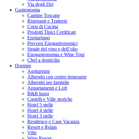
Via degli Dei
Gastronomia
Cantine Toscane
Ristoranti e Trattorie
Corsi di Cucina
Prodotti Tipici Certificati
Enoturismo
Percorsi Enogastronomici
Strade del vino e dell’olio
Enogastronomia e Wine Tour
Chef a domicilio
Dormire
Agriturismi
Alberghi con centro benessere
Alberghi per famiglie
Appartamenti e Loft
B&B lusso
Castelli e Ville storiche
Hotel 5 stelle
Hotel 4 stelle
Hotel 3 stelle
Residence e Case Vacanza
Resort e Relais
Ville
Wine Resort