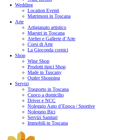
Wedding
Location Eventi
Matrimoni in Toscana
Arte
Artigianato artistico
Maestri in Toscana
Atelier e Gallerie d’Arte
Corsi di Arte
La Gioconda cornici
Shop
Wine Shop
Prodotti tipici Shop
Made in Tuscany
Outlet Shopping
Servizi
Trasporto in Toscana
Cuoco a domicilio
Driver e NCC
Noleggio Auto d’Epoca / Sportive
Noleggio Bici
Servizi Sanitari
Immobili in Toscana