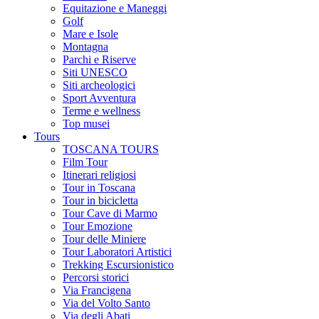
Equitazione e Maneggi
Golf
Mare e Isole
Montagna
Parchi e Riserve
Siti UNESCO
Siti archeologici
Sport Avventura
Terme e wellness
Top musei
Tours
TOSCANA TOURS
Film Tour
Itinerari religiosi
Tour in Toscana
Tour in bicicletta
Tour Cave di Marmo
Tour Emozione
Tour delle Miniere
Tour Laboratori Artistici
Trekking Escursionistico
Percorsi storici
Via Francigena
Via del Volto Santo
Via degli Abati