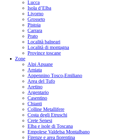
Lucca
Isola d’Elba
Livorno
Grosseto
Pistoia
Carrara
Prato
Località balneari
Località di montagna
Province toscane
Zone
Alpi Apuane
Amiata
Appennino Tosco-Emiliano
Area del Tufo
Aretino
Argentario
Casentino
Chianti
Colline Metallifere
Costa degli Etruschi
Crete Senesi
Elba e isole di Toscana
Empolese Valdelsa Montalbano
Firenze e area fiorentina