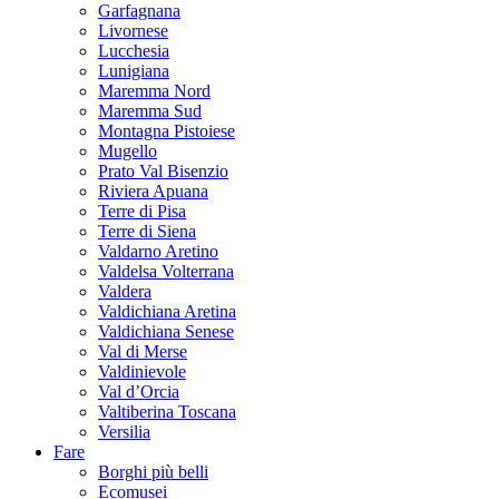
Garfagnana
Livornese
Lucchesia
Lunigiana
Maremma Nord
Maremma Sud
Montagna Pistoiese
Mugello
Prato Val Bisenzio
Riviera Apuana
Terre di Pisa
Terre di Siena
Valdarno Aretino
Valdelsa Volterrana
Valdera
Valdichiana Aretina
Valdichiana Senese
Val di Merse
Valdinievole
Val d’Orcia
Valtiberina Toscana
Versilia
Fare
Borghi più belli
Ecomusei