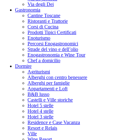
Via degli Dei
Gastronomia
Cantine Toscane
Ristoranti e Trattorie
Corsi di Cucina
Prodotti Tipici Certificati
Enoturismo
Percorsi Enogastronomici
Strade del vino e dell’olio
Enogastronomia e Wine Tour
Chef a domicilio
Dormire
Agriturismi
Alberghi con centro benessere
Alberghi per famiglie
Appartamenti e Loft
B&B lusso
Castelli e Ville storiche
Hotel 5 stelle
Hotel 4 stelle
Hotel 3 stelle
Residence e Case Vacanza
Resort e Relais
Ville
Wine Resort