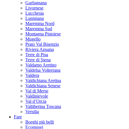
Garfagnana
Livornese
Lucchesia
Lunigiana
Maremma Nord
Maremma Sud
Montagna Pistoiese
Mugello
Prato Val Bisenzio
Riviera Apuana
Terre di Pisa
Terre di Siena
Valdarno Aretino
Valdelsa Volterrana
Valdera
Valdichiana Aretina
Valdichiana Senese
Val di Merse
Valdinievole
Val d’Orcia
Valtiberina Toscana
Versilia
Fare
Borghi più belli
Ecomusei