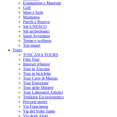
Equitazione e Maneggi
Golf
Mare e Isole
Montagna
Parchi e Riserve
Siti UNESCO
Siti archeologici
Sport Avventura
Terme e wellness
Top musei
Tours
TOSCANA TOURS
Film Tour
Itinerari religiosi
Tour in Toscana
Tour in bicicletta
Tour Cave di Marmo
Tour Emozione
Tour delle Miniere
Tour Laboratori Artistici
Trekking Escursionistico
Percorsi storici
Via Francigena
Via del Volto Santo
Via degli Abati