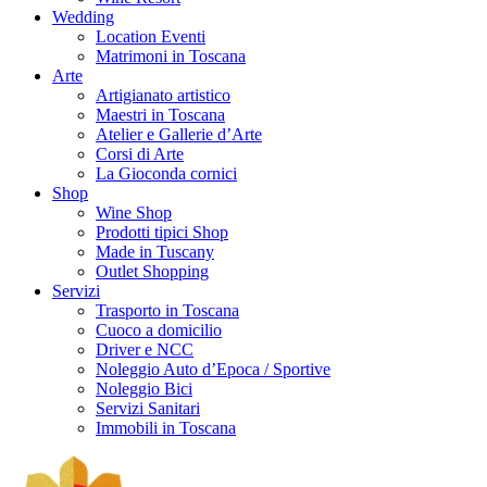
Wedding
Location Eventi
Matrimoni in Toscana
Arte
Artigianato artistico
Maestri in Toscana
Atelier e Gallerie d’Arte
Corsi di Arte
La Gioconda cornici
Shop
Wine Shop
Prodotti tipici Shop
Made in Tuscany
Outlet Shopping
Servizi
Trasporto in Toscana
Cuoco a domicilio
Driver e NCC
Noleggio Auto d’Epoca / Sportive
Noleggio Bici
Servizi Sanitari
Immobili in Toscana