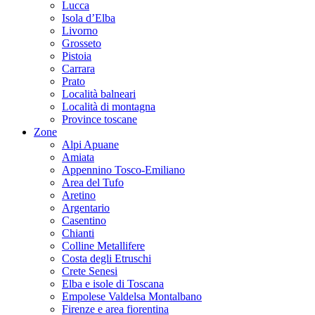
Lucca
Isola d’Elba
Livorno
Grosseto
Pistoia
Carrara
Prato
Località balneari
Località di montagna
Province toscane
Zone
Alpi Apuane
Amiata
Appennino Tosco-Emiliano
Area del Tufo
Aretino
Argentario
Casentino
Chianti
Colline Metallifere
Costa degli Etruschi
Crete Senesi
Elba e isole di Toscana
Empolese Valdelsa Montalbano
Firenze e area fiorentina