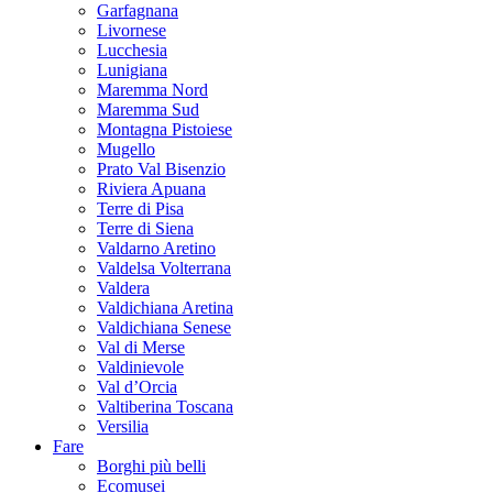
Garfagnana
Livornese
Lucchesia
Lunigiana
Maremma Nord
Maremma Sud
Montagna Pistoiese
Mugello
Prato Val Bisenzio
Riviera Apuana
Terre di Pisa
Terre di Siena
Valdarno Aretino
Valdelsa Volterrana
Valdera
Valdichiana Aretina
Valdichiana Senese
Val di Merse
Valdinievole
Val d’Orcia
Valtiberina Toscana
Versilia
Fare
Borghi più belli
Ecomusei