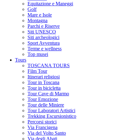
Equitazione e Maneggi
Golf
Mare e Isole
Montagna
Parchi e Riserve
Siti UNESCO
Siti archeologici
Sport Avventura
Terme e wellness
Top musei
Tours
TOSCANA TOURS
Film Tour
Itinerari religiosi
Tour in Toscana
Tour in bicicletta
Tour Cave di Marmo
Tour Emozione
Tour delle Miniere
Tour Laboratori Artistici
Trekking Escursionistico
Percorsi storici
Via Francigena
Via del Volto Santo
Via degli Abati