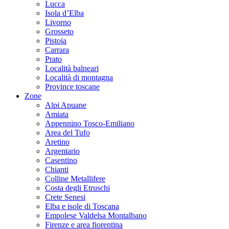
Lucca
Isola d’Elba
Livorno
Grosseto
Pistoia
Carrara
Prato
Località balneari
Località di montagna
Province toscane
Zone
Alpi Apuane
Amiata
Appennino Tosco-Emiliano
Area del Tufo
Aretino
Argentario
Casentino
Chianti
Colline Metallifere
Costa degli Etruschi
Crete Senesi
Elba e isole di Toscana
Empolese Valdelsa Montalbano
Firenze e area fiorentina