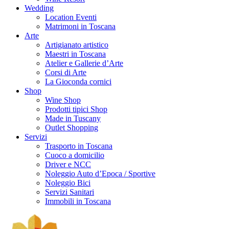
Wedding
Location Eventi
Matrimoni in Toscana
Arte
Artigianato artistico
Maestri in Toscana
Atelier e Gallerie d’Arte
Corsi di Arte
La Gioconda cornici
Shop
Wine Shop
Prodotti tipici Shop
Made in Tuscany
Outlet Shopping
Servizi
Trasporto in Toscana
Cuoco a domicilio
Driver e NCC
Noleggio Auto d’Epoca / Sportive
Noleggio Bici
Servizi Sanitari
Immobili in Toscana