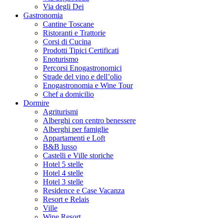
Via degli Dei
Gastronomia
Cantine Toscane
Ristoranti e Trattorie
Corsi di Cucina
Prodotti Tipici Certificati
Enoturismo
Percorsi Enogastronomici
Strade del vino e dell’olio
Enogastronomia e Wine Tour
Chef a domicilio
Dormire
Agriturismi
Alberghi con centro benessere
Alberghi per famiglie
Appartamenti e Loft
B&B lusso
Castelli e Ville storiche
Hotel 5 stelle
Hotel 4 stelle
Hotel 3 stelle
Residence e Case Vacanza
Resort e Relais
Ville
Wine Resort