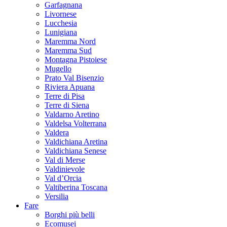
Garfagnana
Livornese
Lucchesia
Lunigiana
Maremma Nord
Maremma Sud
Montagna Pistoiese
Mugello
Prato Val Bisenzio
Riviera Apuana
Terre di Pisa
Terre di Siena
Valdarno Aretino
Valdelsa Volterrana
Valdera
Valdichiana Aretina
Valdichiana Senese
Val di Merse
Valdinievole
Val d’Orcia
Valtiberina Toscana
Versilia
Fare
Borghi più belli
Ecomusei