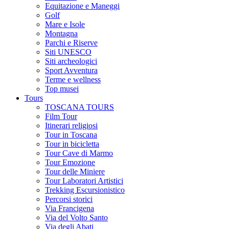
Equitazione e Maneggi
Golf
Mare e Isole
Montagna
Parchi e Riserve
Siti UNESCO
Siti archeologici
Sport Avventura
Terme e wellness
Top musei
Tours
TOSCANA TOURS
Film Tour
Itinerari religiosi
Tour in Toscana
Tour in bicicletta
Tour Cave di Marmo
Tour Emozione
Tour delle Miniere
Tour Laboratori Artistici
Trekking Escursionistico
Percorsi storici
Via Francigena
Via del Volto Santo
Via degli Abati