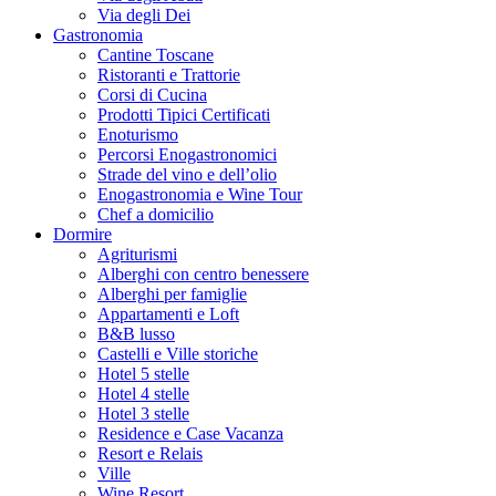
Via degli Dei
Gastronomia
Cantine Toscane
Ristoranti e Trattorie
Corsi di Cucina
Prodotti Tipici Certificati
Enoturismo
Percorsi Enogastronomici
Strade del vino e dell’olio
Enogastronomia e Wine Tour
Chef a domicilio
Dormire
Agriturismi
Alberghi con centro benessere
Alberghi per famiglie
Appartamenti e Loft
B&B lusso
Castelli e Ville storiche
Hotel 5 stelle
Hotel 4 stelle
Hotel 3 stelle
Residence e Case Vacanza
Resort e Relais
Ville
Wine Resort