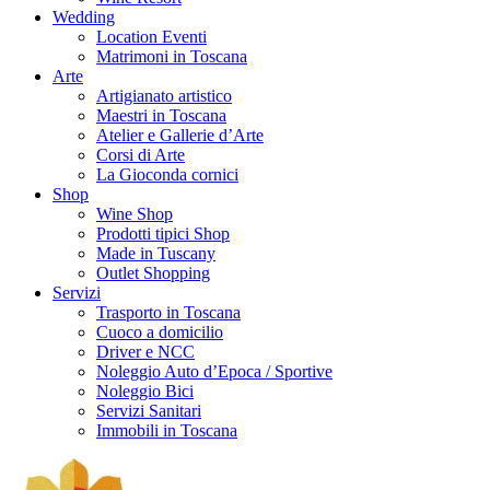
Wedding
Location Eventi
Matrimoni in Toscana
Arte
Artigianato artistico
Maestri in Toscana
Atelier e Gallerie d’Arte
Corsi di Arte
La Gioconda cornici
Shop
Wine Shop
Prodotti tipici Shop
Made in Tuscany
Outlet Shopping
Servizi
Trasporto in Toscana
Cuoco a domicilio
Driver e NCC
Noleggio Auto d’Epoca / Sportive
Noleggio Bici
Servizi Sanitari
Immobili in Toscana