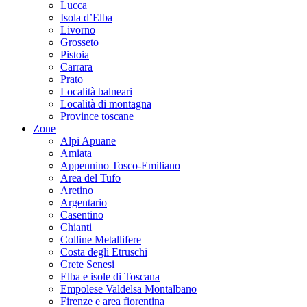
Lucca
Isola d’Elba
Livorno
Grosseto
Pistoia
Carrara
Prato
Località balneari
Località di montagna
Province toscane
Zone
Alpi Apuane
Amiata
Appennino Tosco-Emiliano
Area del Tufo
Aretino
Argentario
Casentino
Chianti
Colline Metallifere
Costa degli Etruschi
Crete Senesi
Elba e isole di Toscana
Empolese Valdelsa Montalbano
Firenze e area fiorentina