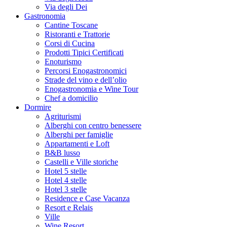
Via degli Dei
Gastronomia
Cantine Toscane
Ristoranti e Trattorie
Corsi di Cucina
Prodotti Tipici Certificati
Enoturismo
Percorsi Enogastronomici
Strade del vino e dell’olio
Enogastronomia e Wine Tour
Chef a domicilio
Dormire
Agriturismi
Alberghi con centro benessere
Alberghi per famiglie
Appartamenti e Loft
B&B lusso
Castelli e Ville storiche
Hotel 5 stelle
Hotel 4 stelle
Hotel 3 stelle
Residence e Case Vacanza
Resort e Relais
Ville
Wine Resort