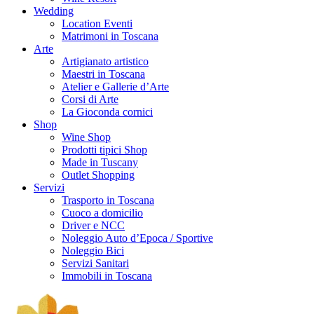
Wedding
Location Eventi
Matrimoni in Toscana
Arte
Artigianato artistico
Maestri in Toscana
Atelier e Gallerie d’Arte
Corsi di Arte
La Gioconda cornici
Shop
Wine Shop
Prodotti tipici Shop
Made in Tuscany
Outlet Shopping
Servizi
Trasporto in Toscana
Cuoco a domicilio
Driver e NCC
Noleggio Auto d’Epoca / Sportive
Noleggio Bici
Servizi Sanitari
Immobili in Toscana