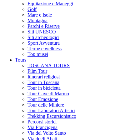
Equitazione e Maneggi
Golf
Mare e Isole
Montagna
Parchi e Riserve
Siti UNESCO
Siti archeologici
Sport Avventura
Terme e wellness
Top musei
Tours
TOSCANA TOURS
Film Tour
Itinerari religiosi
Tour in Toscana
Tour in bicicletta
Tour Cave di Marmo
Tour Emozione
Tour delle Miniere
Tour Laboratori Artistici
Trekking Escursionistico
Percorsi storici
Via Francigena
Via del Volto Santo
Via degli Abati