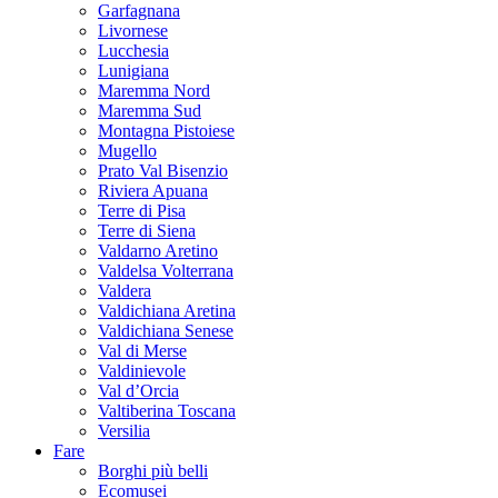
Garfagnana
Livornese
Lucchesia
Lunigiana
Maremma Nord
Maremma Sud
Montagna Pistoiese
Mugello
Prato Val Bisenzio
Riviera Apuana
Terre di Pisa
Terre di Siena
Valdarno Aretino
Valdelsa Volterrana
Valdera
Valdichiana Aretina
Valdichiana Senese
Val di Merse
Valdinievole
Val d’Orcia
Valtiberina Toscana
Versilia
Fare
Borghi più belli
Ecomusei