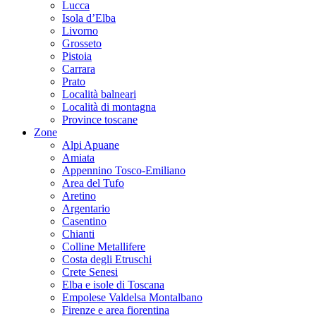
Lucca
Isola d’Elba
Livorno
Grosseto
Pistoia
Carrara
Prato
Località balneari
Località di montagna
Province toscane
Zone
Alpi Apuane
Amiata
Appennino Tosco-Emiliano
Area del Tufo
Aretino
Argentario
Casentino
Chianti
Colline Metallifere
Costa degli Etruschi
Crete Senesi
Elba e isole di Toscana
Empolese Valdelsa Montalbano
Firenze e area fiorentina