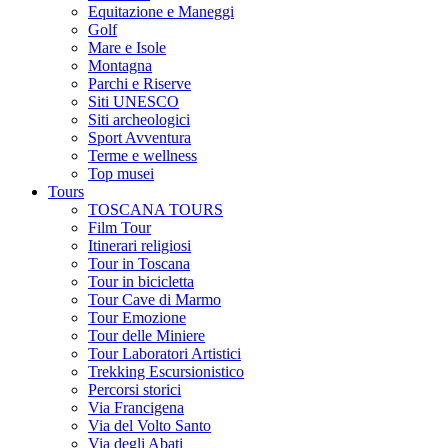
Equitazione e Maneggi
Golf
Mare e Isole
Montagna
Parchi e Riserve
Siti UNESCO
Siti archeologici
Sport Avventura
Terme e wellness
Top musei
Tours
TOSCANA TOURS
Film Tour
Itinerari religiosi
Tour in Toscana
Tour in bicicletta
Tour Cave di Marmo
Tour Emozione
Tour delle Miniere
Tour Laboratori Artistici
Trekking Escursionistico
Percorsi storici
Via Francigena
Via del Volto Santo
Via degli Abati