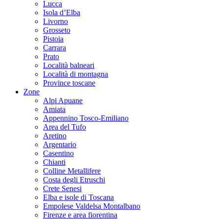
Lucca
Isola d’Elba
Livorno
Grosseto
Pistoia
Carrara
Prato
Località balneari
Località di montagna
Province toscane
Zone
Alpi Apuane
Amiata
Appennino Tosco-Emiliano
Area del Tufo
Aretino
Argentario
Casentino
Chianti
Colline Metallifere
Costa degli Etruschi
Crete Senesi
Elba e isole di Toscana
Empolese Valdelsa Montalbano
Firenze e area fiorentina