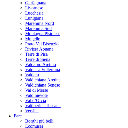
Garfagnana
Livornese
Lucchesia
Lunigiana
Maremma Nord
Maremma Sud
Montagna Pistoiese
Mugello
Prato Val Bisenzio
Riviera Apuana
Terre di Pisa
Terre di Siena
Valdarno Aretino
Valdelsa Volterrana
Valdera
Valdichiana Aretina
Valdichiana Senese
Val di Merse
Valdinievole
Val d’Orcia
Valtiberina Toscana
Versilia
Fare
Borghi più belli
Ecomusei