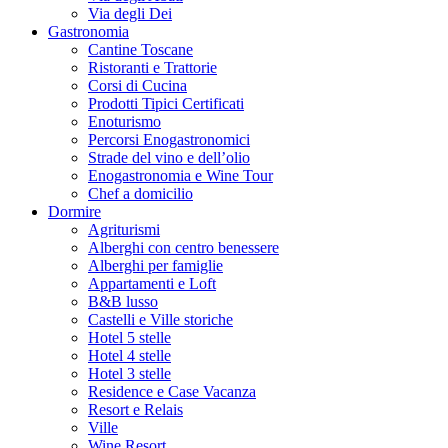
Via degli Dei
Gastronomia
Cantine Toscane
Ristoranti e Trattorie
Corsi di Cucina
Prodotti Tipici Certificati
Enoturismo
Percorsi Enogastronomici
Strade del vino e dell’olio
Enogastronomia e Wine Tour
Chef a domicilio
Dormire
Agriturismi
Alberghi con centro benessere
Alberghi per famiglie
Appartamenti e Loft
B&B lusso
Castelli e Ville storiche
Hotel 5 stelle
Hotel 4 stelle
Hotel 3 stelle
Residence e Case Vacanza
Resort e Relais
Ville
Wine Resort