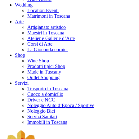
Wedding
Location Eventi
Matrimoni in Toscana
Arte
Artigianato artistico
Maestri in Toscana
Atelier e Gallerie d’Arte
Corsi di Arte
La Gioconda cornici
Shop
Wine Shop
Prodotti tipici Shop
Made in Tuscany
Outlet Shopping
Servizi
Trasporto in Toscana
Cuoco a domicilio
Driver e NCC
Noleggio Auto d’Epoca / Sportive
Noleggio Bici
Servizi Sanitari
Immobili in Toscana