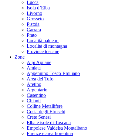
Lucca
Isola d’Elba
Livorno
Grosseto
Pistoia
Carrara
Prato
Località balneari
Località di montagna
Province toscane
Zone
Alpi Apuane
Amiata
Appennino Tosco-Emiliano
Area del Tufo
Aretino
Argentario
Casentino
Chianti
Colline Metallifere
Costa degli Etruschi
Crete Senesi
Elba e isole di Toscana
Empolese Valdelsa Montalbano
Firenze e area fiorentina