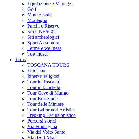
Equitazione e Maneggi
Golf
Mare e Isole
Montagna
Parchi e Riserve
Siti UNESCO
Siti archeologici
Sport Avventura
Terme e wellness
Top musei
Tours
TOSCANA TOURS
Film Tour
Itinerari religiosi
Tour in Toscana
Tour in bicicletta
Tour Cave di Marmo
Tour Emozione
Tour delle Miniere
Tour Laboratori Artistici
Trekking Escursionistico
Percorsi storici
Via Francigena
Via del Volto Santo
Via degli Abati