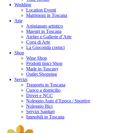
Wedding
Location Eventi
Matrimoni in Toscana
Arte
Artigianato artistico
Maestri in Toscana
Atelier e Gallerie d’Arte
Corsi di Arte
La Gioconda cornici
Shop
Wine Shop
Prodotti tipici Shop
Made in Tuscany
Outlet Shopping
Servizi
Trasporto in Toscana
Cuoco a domicilio
Driver e NCC
Noleggio Auto d’Epoca / Sportive
Noleggio Bici
Servizi Sanitari
Immobili in Toscana