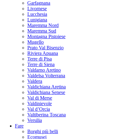
Garfagnana
Livornese
Lucchesia
Lunigiana
Maremma Nord
Maremma Sud
Montagna Pistoiese
Mugello
Prato Val Bisenzio
Riviera Apuana
Terre di Pisa
Terre di Siena
Valdarno Aretino
Valdelsa Volterrana
Valdera
Valdichiana Aretina
Valdichiana Senese
Val di Merse
Valdinievole
Val d’Orcia
Valtiberina Toscana
Versilia
Fare
Borghi più belli
Ecomusei