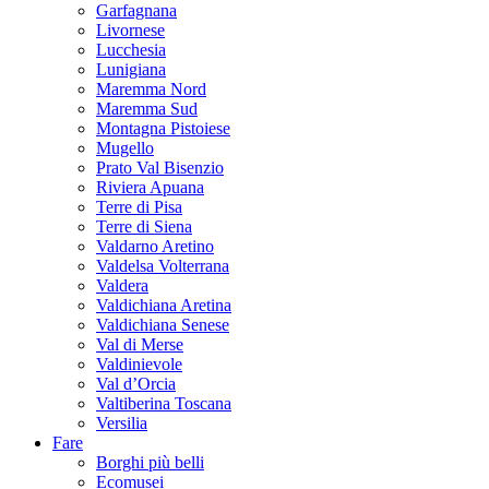
Garfagnana
Livornese
Lucchesia
Lunigiana
Maremma Nord
Maremma Sud
Montagna Pistoiese
Mugello
Prato Val Bisenzio
Riviera Apuana
Terre di Pisa
Terre di Siena
Valdarno Aretino
Valdelsa Volterrana
Valdera
Valdichiana Aretina
Valdichiana Senese
Val di Merse
Valdinievole
Val d’Orcia
Valtiberina Toscana
Versilia
Fare
Borghi più belli
Ecomusei