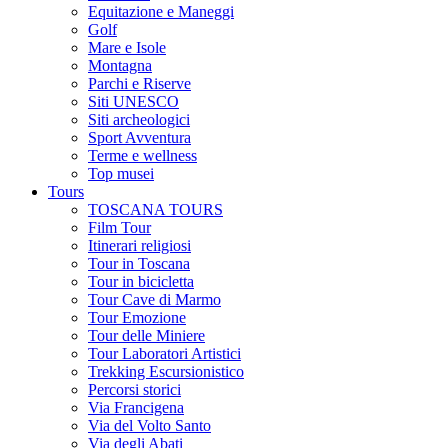
Equitazione e Maneggi
Golf
Mare e Isole
Montagna
Parchi e Riserve
Siti UNESCO
Siti archeologici
Sport Avventura
Terme e wellness
Top musei
Tours
TOSCANA TOURS
Film Tour
Itinerari religiosi
Tour in Toscana
Tour in bicicletta
Tour Cave di Marmo
Tour Emozione
Tour delle Miniere
Tour Laboratori Artistici
Trekking Escursionistico
Percorsi storici
Via Francigena
Via del Volto Santo
Via degli Abati