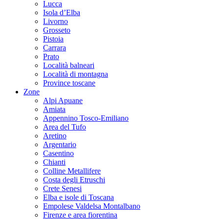
Lucca
Isola d’Elba
Livorno
Grosseto
Pistoia
Carrara
Prato
Località balneari
Località di montagna
Province toscane
Zone
Alpi Apuane
Amiata
Appennino Tosco-Emiliano
Area del Tufo
Aretino
Argentario
Casentino
Chianti
Colline Metallifere
Costa degli Etruschi
Crete Senesi
Elba e isole di Toscana
Empolese Valdelsa Montalbano
Firenze e area fiorentina