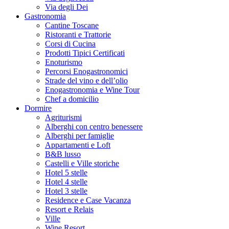
Via degli Dei
Gastronomia
Cantine Toscane
Ristoranti e Trattorie
Corsi di Cucina
Prodotti Tipici Certificati
Enoturismo
Percorsi Enogastronomici
Strade del vino e dell’olio
Enogastronomia e Wine Tour
Chef a domicilio
Dormire
Agriturismi
Alberghi con centro benessere
Alberghi per famiglie
Appartamenti e Loft
B&B lusso
Castelli e Ville storiche
Hotel 5 stelle
Hotel 4 stelle
Hotel 3 stelle
Residence e Case Vacanza
Resort e Relais
Ville
Wine Resort