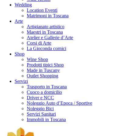
Wedding
Location Eventi
Matrimoni in Toscana
Arte
Artigianato artistico
Maestri in Toscana
Atelier e Gallerie d’Arte
Corsi di Arte
La Gioconda cornici
Shop
Wine Shop
Prodotti tipici Shop
Made in Tuscany
Outlet Shopping
Servizi
Trasporto in Toscana
Cuoco a domicilio
Driver e NCC
Noleggio Auto d’Epoca / Sportive
Noleggio Bici
Servizi Sanitari
Immobili in Toscana