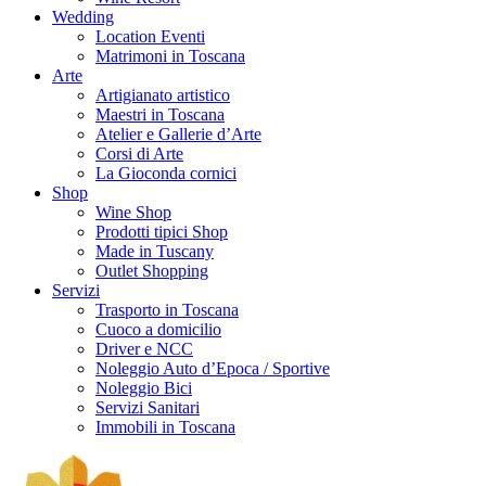
Wedding
Location Eventi
Matrimoni in Toscana
Arte
Artigianato artistico
Maestri in Toscana
Atelier e Gallerie d’Arte
Corsi di Arte
La Gioconda cornici
Shop
Wine Shop
Prodotti tipici Shop
Made in Tuscany
Outlet Shopping
Servizi
Trasporto in Toscana
Cuoco a domicilio
Driver e NCC
Noleggio Auto d’Epoca / Sportive
Noleggio Bici
Servizi Sanitari
Immobili in Toscana