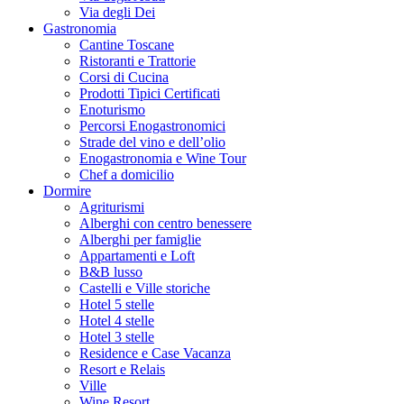
Via degli Dei
Gastronomia
Cantine Toscane
Ristoranti e Trattorie
Corsi di Cucina
Prodotti Tipici Certificati
Enoturismo
Percorsi Enogastronomici
Strade del vino e dell’olio
Enogastronomia e Wine Tour
Chef a domicilio
Dormire
Agriturismi
Alberghi con centro benessere
Alberghi per famiglie
Appartamenti e Loft
B&B lusso
Castelli e Ville storiche
Hotel 5 stelle
Hotel 4 stelle
Hotel 3 stelle
Residence e Case Vacanza
Resort e Relais
Ville
Wine Resort