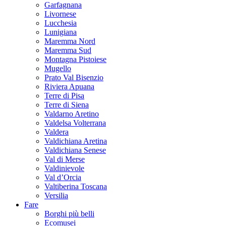
Garfagnana
Livornese
Lucchesia
Lunigiana
Maremma Nord
Maremma Sud
Montagna Pistoiese
Mugello
Prato Val Bisenzio
Riviera Apuana
Terre di Pisa
Terre di Siena
Valdarno Aretino
Valdelsa Volterrana
Valdera
Valdichiana Aretina
Valdichiana Senese
Val di Merse
Valdinievole
Val d’Orcia
Valtiberina Toscana
Versilia
Fare
Borghi più belli
Ecomusei