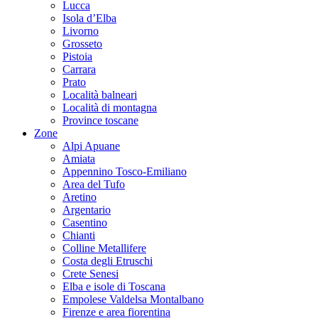
Lucca
Isola d’Elba
Livorno
Grosseto
Pistoia
Carrara
Prato
Località balneari
Località di montagna
Province toscane
Zone
Alpi Apuane
Amiata
Appennino Tosco-Emiliano
Area del Tufo
Aretino
Argentario
Casentino
Chianti
Colline Metallifere
Costa degli Etruschi
Crete Senesi
Elba e isole di Toscana
Empolese Valdelsa Montalbano
Firenze e area fiorentina