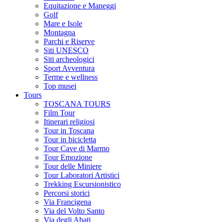
Equitazione e Maneggi
Golf
Mare e Isole
Montagna
Parchi e Riserve
Siti UNESCO
Siti archeologici
Sport Avventura
Terme e wellness
Top musei
Tours
TOSCANA TOURS
Film Tour
Itinerari religiosi
Tour in Toscana
Tour in bicicletta
Tour Cave di Marmo
Tour Emozione
Tour delle Miniere
Tour Laboratori Artistici
Trekking Escursionistico
Percorsi storici
Via Francigena
Via del Volto Santo
Via degli Abati