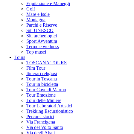
Equitazione e Maneggi
Golf
Mare e Isole
Montagna
Parchi e Riserve
Siti UNESCO
Siti archeologici
Sport Avventura
Terme e wellness
Top musei
Tours
TOSCANA TOURS
Film Tour
Itinerari religiosi
Tour in Toscana
Tour in bicicletta
Tour Cave di Marmo
Tour Emozione
Tour delle Miniere
Tour Laboratori Artistici
Trekking Escursionistico
Percorsi storici
Via Francigena
Via del Volto Santo
Via degli Abati