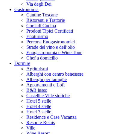
Via degli Dei
Gastronomia
Cantine Toscane
Ristoranti e Trattorie
Corsi di Cucina
Prodotti Tipici Certificati
Enoturismo
Percorsi Enogastronomici
Strade del vino e dell’olio
Enogastronomia e Wine Tour
Chef a domicilio
Dormire
Agriturismi
Alberghi con centro benessere
Alberghi per famiglie
Appartamenti e Loft
B&B lusso
Castelli e Ville storiche
Hotel 5 stelle
Hotel 4 stelle
Hotel 3 stelle
Residence e Case Vacanza
Resort e Relais
Ville
Wine Resort