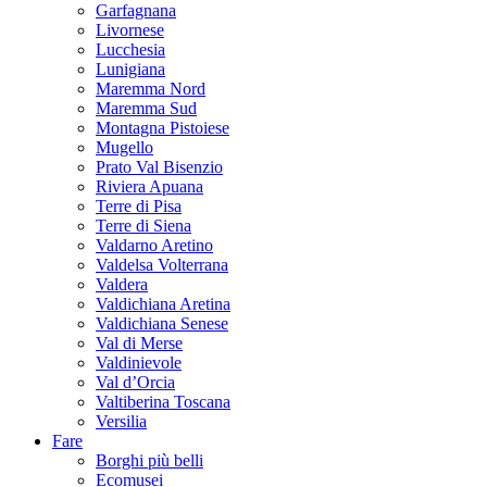
Garfagnana
Livornese
Lucchesia
Lunigiana
Maremma Nord
Maremma Sud
Montagna Pistoiese
Mugello
Prato Val Bisenzio
Riviera Apuana
Terre di Pisa
Terre di Siena
Valdarno Aretino
Valdelsa Volterrana
Valdera
Valdichiana Aretina
Valdichiana Senese
Val di Merse
Valdinievole
Val d’Orcia
Valtiberina Toscana
Versilia
Fare
Borghi più belli
Ecomusei