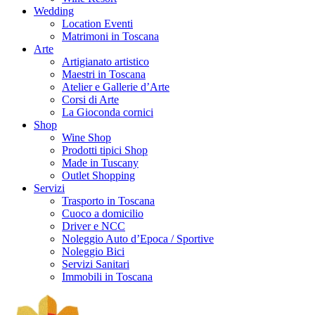
Wedding
Location Eventi
Matrimoni in Toscana
Arte
Artigianato artistico
Maestri in Toscana
Atelier e Gallerie d’Arte
Corsi di Arte
La Gioconda cornici
Shop
Wine Shop
Prodotti tipici Shop
Made in Tuscany
Outlet Shopping
Servizi
Trasporto in Toscana
Cuoco a domicilio
Driver e NCC
Noleggio Auto d’Epoca / Sportive
Noleggio Bici
Servizi Sanitari
Immobili in Toscana