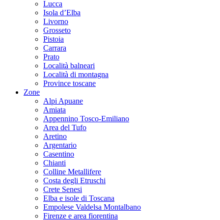
Lucca
Isola d’Elba
Livorno
Grosseto
Pistoia
Carrara
Prato
Località balneari
Località di montagna
Province toscane
Zone
Alpi Apuane
Amiata
Appennino Tosco-Emiliano
Area del Tufo
Aretino
Argentario
Casentino
Chianti
Colline Metallifere
Costa degli Etruschi
Crete Senesi
Elba e isole di Toscana
Empolese Valdelsa Montalbano
Firenze e area fiorentina