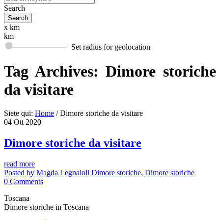
Search
x km
km
Set radius for geolocation
Tag Archives:
Dimore storiche
da visitare
Siete qui:
Home
/
Dimore storiche da visitare
04
Ott
2020
Dimore storiche da visitare
read more
Posted by
Magda Legnaioli
Dimore storiche
,
Dimore storiche
0
Comments
Toscana
Dimore storiche in Toscana