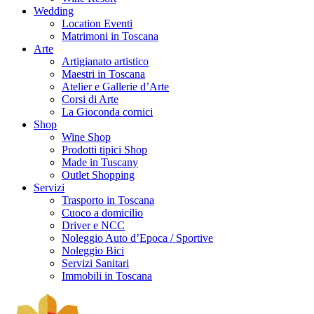
Wedding
Location Eventi
Matrimoni in Toscana
Arte
Artigianato artistico
Maestri in Toscana
Atelier e Gallerie d’Arte
Corsi di Arte
La Gioconda cornici
Shop
Wine Shop
Prodotti tipici Shop
Made in Tuscany
Outlet Shopping
Servizi
Trasporto in Toscana
Cuoco a domicilio
Driver e NCC
Noleggio Auto d’Epoca / Sportive
Noleggio Bici
Servizi Sanitari
Immobili in Toscana