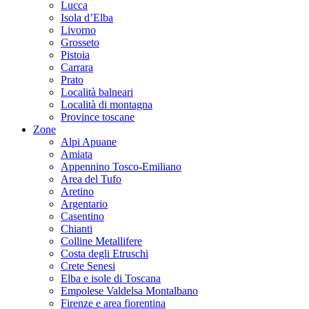
Lucca
Isola d’Elba
Livorno
Grosseto
Pistoia
Carrara
Prato
Località balneari
Località di montagna
Province toscane
Zone
Alpi Apuane
Amiata
Appennino Tosco-Emiliano
Area del Tufo
Aretino
Argentario
Casentino
Chianti
Colline Metallifere
Costa degli Etruschi
Crete Senesi
Elba e isole di Toscana
Empolese Valdelsa Montalbano
Firenze e area fiorentina