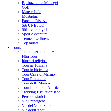
Equitazione e Maneggi
Golf
Mare e Isole
Montagna
Parchi e Riserve
Siti UNESCO
Siti archeologici
Sport Avventura
Terme e wellness
Top musei
Tours
TOSCANA TOURS
Film Tour
Itinerari religiosi
Tour in Toscana
Tour in bicicletta
Tour Cave di Marmo
Tour Emozione
Tour delle Miniere
Tour Laboratori Artistici
Trekking Escursionistico
Percorsi storici
Via Francigena
Via del Volto Santo
Via degli Abati