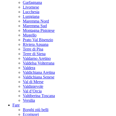
Garfagnana
Livornese
Lucchesia
Lunigiana
Maremma Nord
Maremma Sud
Montagna Pistoiese
Mugello
Prato Val Bisenzio
Riviera Apuana
Terre di Pisa
Terre di Siena
Valdarno Aretino
Valdelsa Volterrana
Valdera
Valdichiana Aretina
Valdichiana Senese
Val di Merse
Valdinievole
Val d’Orcia
Valtiberina Toscana
Versilia
Fare
Borghi più belli
Ecomusei