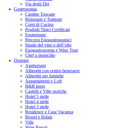
Via degli Dei
Gastronomia
Cantine Toscane
Ristoranti e Trattorie
Corsi di Cucina
Prodotti Tipici Certificati
Enoturismo
Percorsi Enogastronomici
Strade del vino e dell’olio
Enogastronomia e Wine Tour
Chef a domicilio
Dormire
Agriturismi
Alberghi con centro benessere
Alberghi per famiglie
Appartamenti e Loft
B&B lusso
Castelli e Ville storiche
Hotel 5 stelle
Hotel 4 stelle
Hotel 3 stelle
Residence e Case Vacanza
Resort e Relais
Ville
Wine Resort