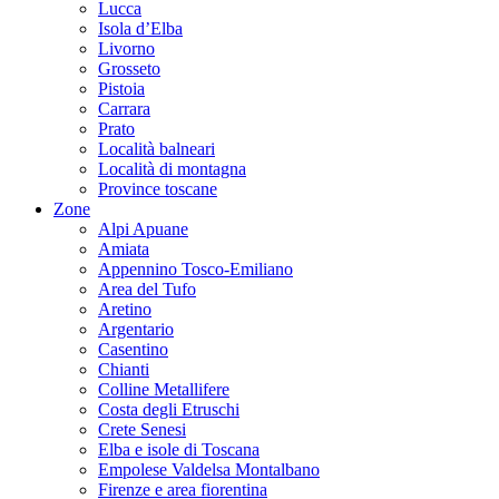
Lucca
Isola d’Elba
Livorno
Grosseto
Pistoia
Carrara
Prato
Località balneari
Località di montagna
Province toscane
Zone
Alpi Apuane
Amiata
Appennino Tosco-Emiliano
Area del Tufo
Aretino
Argentario
Casentino
Chianti
Colline Metallifere
Costa degli Etruschi
Crete Senesi
Elba e isole di Toscana
Empolese Valdelsa Montalbano
Firenze e area fiorentina