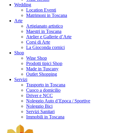
Wedding
Location Eventi
Matrimoni in Toscana
Arte
Artigianato artistico
Maestri in Toscana
Atelier e Gallerie d’Arte
Corsi di Arte
La Gioconda cornici
Shop
Wine Shop
Prodotti tipici Shop
Made in Tuscany
Outlet Shopping
Servizi
Trasporto in Toscana
Cuoco a domicilio
Driver e NCC
Noleggio Auto d’Epoca / Sportive
Noleggio Bici
Servizi Sanitari
Immobili in Toscana