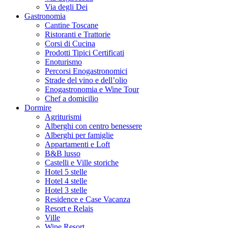
Via degli Dei
Gastronomia
Cantine Toscane
Ristoranti e Trattorie
Corsi di Cucina
Prodotti Tipici Certificati
Enoturismo
Percorsi Enogastronomici
Strade del vino e dell’olio
Enogastronomia e Wine Tour
Chef a domicilio
Dormire
Agriturismi
Alberghi con centro benessere
Alberghi per famiglie
Appartamenti e Loft
B&B lusso
Castelli e Ville storiche
Hotel 5 stelle
Hotel 4 stelle
Hotel 3 stelle
Residence e Case Vacanza
Resort e Relais
Ville
Wine Resort