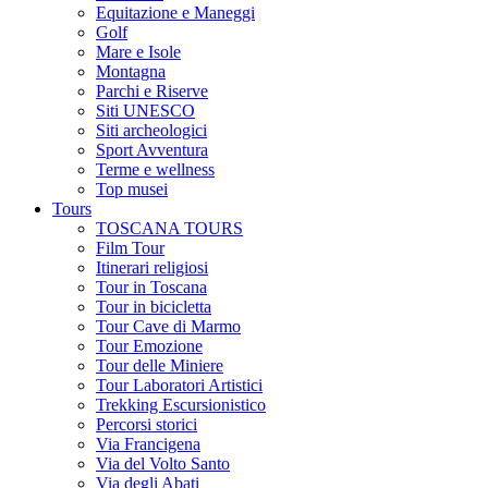
Equitazione e Maneggi
Golf
Mare e Isole
Montagna
Parchi e Riserve
Siti UNESCO
Siti archeologici
Sport Avventura
Terme e wellness
Top musei
Tours
TOSCANA TOURS
Film Tour
Itinerari religiosi
Tour in Toscana
Tour in bicicletta
Tour Cave di Marmo
Tour Emozione
Tour delle Miniere
Tour Laboratori Artistici
Trekking Escursionistico
Percorsi storici
Via Francigena
Via del Volto Santo
Via degli Abati