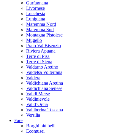
Garfagnana
Livornese
Lucchesia
Lunigiana
Maremma Nord
Maremma Sud
Montagna Pistoiese
Mugello
Prato Val Bisenzio
Riviera Apuana
Terre di Pisa
Terre di Siena
Valdarno Aretino
Valdelsa Volterrana
Valdera
Valdichiana Aretina
Valdichiana Senese
Val di Merse
Valdinievole
Val d’Orcia
Valtiberina Toscana
Versilia
Fare
Borghi più belli
Ecomusei