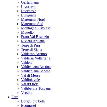
Garfagnana
Livornese
Lucchesia
Lunigiana
Maremma Nord
Maremma Sud
Montagna Pistoiese
Mugello
Prato Val Bisenzio
Riviera Apuana
Terre di Pisa
Terre di Siena
Valdarno Aretino
Valdelsa Volterrana
Valdera
Valdichiana Aretina
Valdichiana Senese
Val di Merse
Valdinievole
Val d’Orcia
Valtiberina Toscana
Versilia
Fare
Borghi più belli
Ecomusei