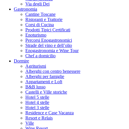
Via degli Dei
Gastronomia
Cantine Toscane
Ristoranti e Trattorie
Corsi di Cucina
Prodotti Tipici Certificati
Enoturismo
Percorsi Enogastronomici
Strade del vino e dell’olio
Enogastronomia e Wine Tour
Chef a domicilio
Dormire
Agriturismi
Alberghi con centro benessere
Alberghi per famiglie
Appartamenti e Loft
B&B lusso
Castelli e Ville storiche
Hotel 5 stelle
Hotel 4 stelle
Hotel 3 stelle
Residence e Case Vacanza
Resort e Relais
Ville
Wine Resort