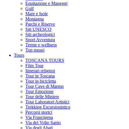
Equitazione e Maneggi
Golf
Mare e Isole
Montagna
Parchi e Riserve
Siti UNESCO
Siti archeologici
Sport Avventura
Terme e wellness
Top musei
Tours
TOSCANA TOURS
Film Tour
Itinerari religiosi
Tour in Toscana
Tour in bicicletta
Tour Cave di Marmo
Tour Emozione
Tour delle Miniere
Tour Laboratori Artistici
Trekking Escursionistico
Percorsi storici
Via Francigena
Via del Volto Santo
Via degli Abati