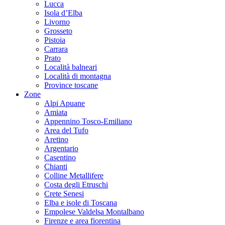
Lucca
Isola d’Elba
Livorno
Grosseto
Pistoia
Carrara
Prato
Località balneari
Località di montagna
Province toscane
Zone
Alpi Apuane
Amiata
Appennino Tosco-Emiliano
Area del Tufo
Aretino
Argentario
Casentino
Chianti
Colline Metallifere
Costa degli Etruschi
Crete Senesi
Elba e isole di Toscana
Empolese Valdelsa Montalbano
Firenze e area fiorentina