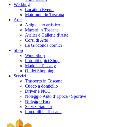
Wedding
Location Eventi
Matrimoni in Toscana
Arte
Artigianato artistico
Maestri in Toscana
Atelier e Gallerie d’Arte
Corsi di Arte
La Gioconda cornici
Shop
Wine Shop
Prodotti tipici Shop
Made in Tuscany
Outlet Shopping
Servizi
Trasporto in Toscana
Cuoco a domicilio
Driver e NCC
Noleggio Auto d’Epoca / Sportive
Noleggio Bici
Servizi Sanitari
Immobili in Toscana