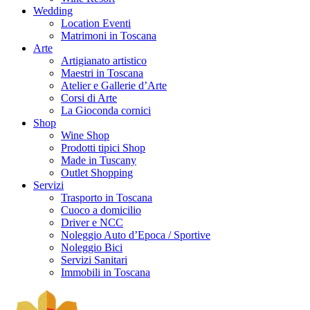
Wedding
Location Eventi
Matrimoni in Toscana
Arte
Artigianato artistico
Maestri in Toscana
Atelier e Gallerie d’Arte
Corsi di Arte
La Gioconda cornici
Shop
Wine Shop
Prodotti tipici Shop
Made in Tuscany
Outlet Shopping
Servizi
Trasporto in Toscana
Cuoco a domicilio
Driver e NCC
Noleggio Auto d’Epoca / Sportive
Noleggio Bici
Servizi Sanitari
Immobili in Toscana