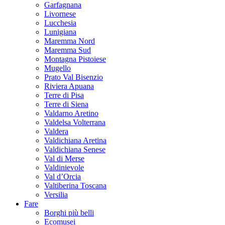
Garfagnana
Livornese
Lucchesia
Lunigiana
Maremma Nord
Maremma Sud
Montagna Pistoiese
Mugello
Prato Val Bisenzio
Riviera Apuana
Terre di Pisa
Terre di Siena
Valdarno Aretino
Valdelsa Volterrana
Valdera
Valdichiana Aretina
Valdichiana Senese
Val di Merse
Valdinievole
Val d’Orcia
Valtiberina Toscana
Versilia
Fare
Borghi più belli
Ecomusei