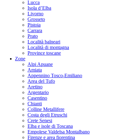
Lucca
Isola d’Elba
Livorno
Grosseto
Pistoia
Carrara
Prato
Località balneari
Località di montagna
Province toscane
Zone
Alpi Apuane
Amiata
Appennino Tosco-Emiliano
Area del Tufo
Aretino
Argentario
Casentino
Chianti
Colline Metallifere
Costa degli Etruschi
Crete Senesi
Elba e isole di Toscana
Empolese Valdelsa Montalbano
Firenze e area fiorentina