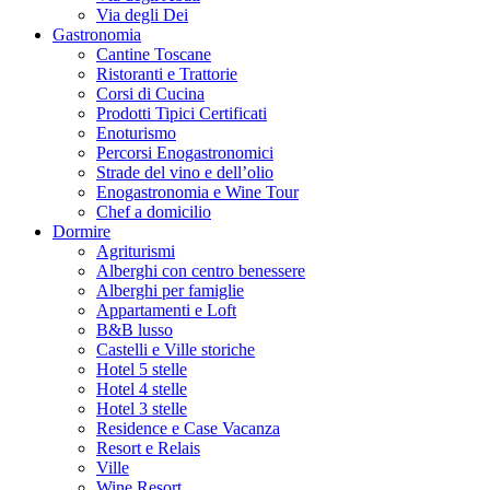
Via degli Dei
Gastronomia
Cantine Toscane
Ristoranti e Trattorie
Corsi di Cucina
Prodotti Tipici Certificati
Enoturismo
Percorsi Enogastronomici
Strade del vino e dell’olio
Enogastronomia e Wine Tour
Chef a domicilio
Dormire
Agriturismi
Alberghi con centro benessere
Alberghi per famiglie
Appartamenti e Loft
B&B lusso
Castelli e Ville storiche
Hotel 5 stelle
Hotel 4 stelle
Hotel 3 stelle
Residence e Case Vacanza
Resort e Relais
Ville
Wine Resort