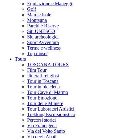
Equitazione e Maneggi
Golf
Mare e Isole
Montagna
Parchi e Riserve
Siti UNESCO
Siti archeologici
Sport Avventura
Terme e wellness
Top musei
Tours
TOSCANA TOURS
Film Tour
Itinerari religiosi
Tour in Toscana
Tour in bicicletta
Tour Cave di Marmo
Tour Emozione
Tour delle Miniere
Tour Laboratori Artistici
Trekking Escursionistico
Percorsi storici
Via Francigena
Via del Volto Santo
Via degli Abati