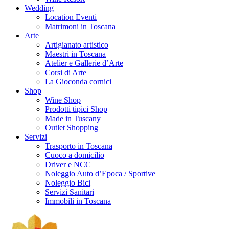
Wedding
Location Eventi
Matrimoni in Toscana
Arte
Artigianato artistico
Maestri in Toscana
Atelier e Gallerie d’Arte
Corsi di Arte
La Gioconda cornici
Shop
Wine Shop
Prodotti tipici Shop
Made in Tuscany
Outlet Shopping
Servizi
Trasporto in Toscana
Cuoco a domicilio
Driver e NCC
Noleggio Auto d’Epoca / Sportive
Noleggio Bici
Servizi Sanitari
Immobili in Toscana