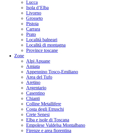
Lucca
Isola d’Elba
Livorno
Grosseto
Pistoia
Carrara
Prato
Località balneari
Località di montagna
Province toscane
Zone
Alpi Apuane
Amiata
Appennino Tosco-Emiliano
Area del Tufo
Aretino
Argentario
Casentino
Chianti
Colline Metallifere
Costa degli Etruschi
Crete Senesi
Elba e isole di Toscana
Empolese Valdelsa Montalbano
Firenze e area fiorentina