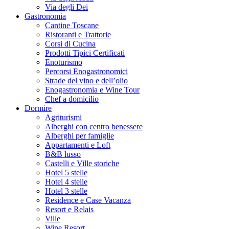
Via degli Dei
Gastronomia
Cantine Toscane
Ristoranti e Trattorie
Corsi di Cucina
Prodotti Tipici Certificati
Enoturismo
Percorsi Enogastronomici
Strade del vino e dell’olio
Enogastronomia e Wine Tour
Chef a domicilio
Dormire
Agriturismi
Alberghi con centro benessere
Alberghi per famiglie
Appartamenti e Loft
B&B lusso
Castelli e Ville storiche
Hotel 5 stelle
Hotel 4 stelle
Hotel 3 stelle
Residence e Case Vacanza
Resort e Relais
Ville
Wine Resort