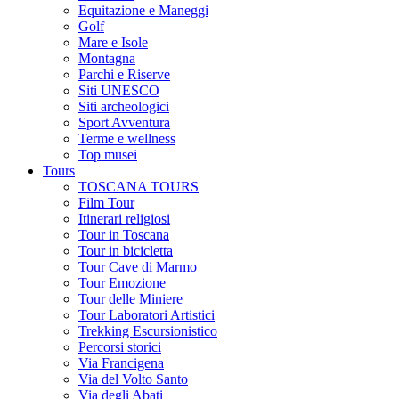
Equitazione e Maneggi
Golf
Mare e Isole
Montagna
Parchi e Riserve
Siti UNESCO
Siti archeologici
Sport Avventura
Terme e wellness
Top musei
Tours
TOSCANA TOURS
Film Tour
Itinerari religiosi
Tour in Toscana
Tour in bicicletta
Tour Cave di Marmo
Tour Emozione
Tour delle Miniere
Tour Laboratori Artistici
Trekking Escursionistico
Percorsi storici
Via Francigena
Via del Volto Santo
Via degli Abati