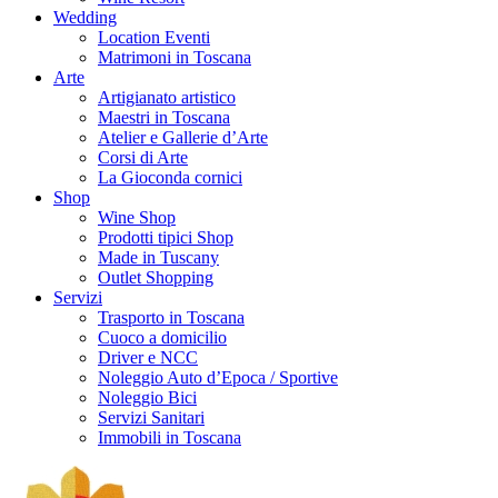
Wedding
Location Eventi
Matrimoni in Toscana
Arte
Artigianato artistico
Maestri in Toscana
Atelier e Gallerie d’Arte
Corsi di Arte
La Gioconda cornici
Shop
Wine Shop
Prodotti tipici Shop
Made in Tuscany
Outlet Shopping
Servizi
Trasporto in Toscana
Cuoco a domicilio
Driver e NCC
Noleggio Auto d’Epoca / Sportive
Noleggio Bici
Servizi Sanitari
Immobili in Toscana