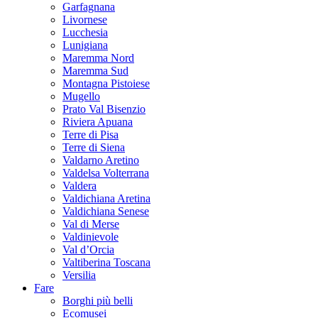
Garfagnana
Livornese
Lucchesia
Lunigiana
Maremma Nord
Maremma Sud
Montagna Pistoiese
Mugello
Prato Val Bisenzio
Riviera Apuana
Terre di Pisa
Terre di Siena
Valdarno Aretino
Valdelsa Volterrana
Valdera
Valdichiana Aretina
Valdichiana Senese
Val di Merse
Valdinievole
Val d’Orcia
Valtiberina Toscana
Versilia
Fare
Borghi più belli
Ecomusei