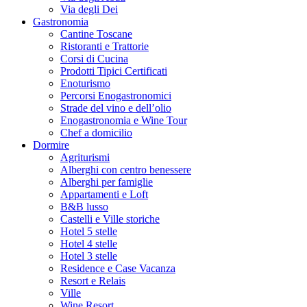
Via degli Dei
Gastronomia
Cantine Toscane
Ristoranti e Trattorie
Corsi di Cucina
Prodotti Tipici Certificati
Enoturismo
Percorsi Enogastronomici
Strade del vino e dell’olio
Enogastronomia e Wine Tour
Chef a domicilio
Dormire
Agriturismi
Alberghi con centro benessere
Alberghi per famiglie
Appartamenti e Loft
B&B lusso
Castelli e Ville storiche
Hotel 5 stelle
Hotel 4 stelle
Hotel 3 stelle
Residence e Case Vacanza
Resort e Relais
Ville
Wine Resort