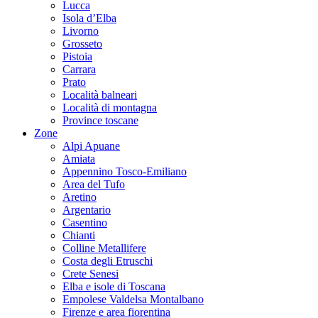
Lucca
Isola d’Elba
Livorno
Grosseto
Pistoia
Carrara
Prato
Località balneari
Località di montagna
Province toscane
Zone
Alpi Apuane
Amiata
Appennino Tosco-Emiliano
Area del Tufo
Aretino
Argentario
Casentino
Chianti
Colline Metallifere
Costa degli Etruschi
Crete Senesi
Elba e isole di Toscana
Empolese Valdelsa Montalbano
Firenze e area fiorentina