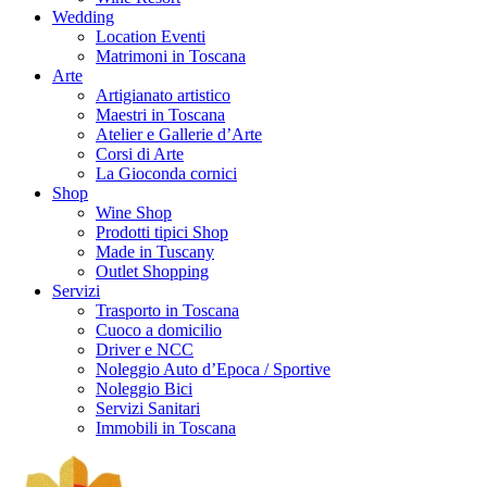
Wedding
Location Eventi
Matrimoni in Toscana
Arte
Artigianato artistico
Maestri in Toscana
Atelier e Gallerie d’Arte
Corsi di Arte
La Gioconda cornici
Shop
Wine Shop
Prodotti tipici Shop
Made in Tuscany
Outlet Shopping
Servizi
Trasporto in Toscana
Cuoco a domicilio
Driver e NCC
Noleggio Auto d’Epoca / Sportive
Noleggio Bici
Servizi Sanitari
Immobili in Toscana