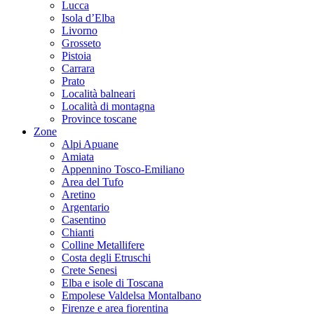
Lucca
Isola d’Elba
Livorno
Grosseto
Pistoia
Carrara
Prato
Località balneari
Località di montagna
Province toscane
Zone
Alpi Apuane
Amiata
Appennino Tosco-Emiliano
Area del Tufo
Aretino
Argentario
Casentino
Chianti
Colline Metallifere
Costa degli Etruschi
Crete Senesi
Elba e isole di Toscana
Empolese Valdelsa Montalbano
Firenze e area fiorentina