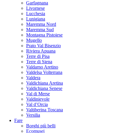
Garfagnana
Livornese
Lucchesia
Lunigiana
Maremma Nord
Maremma Sud
Montagna Pistoiese
Mugello
Prato Val Bisenzio
Riviera Apuana
Terre di Pisa
Terre di Siena
Valdarno Aretino
Valdelsa Volterrana
Valdera
Valdichiana Aretina
Valdichiana Senese
Val di Merse
Valdinievole
Val d’Orcia
Valtiberina Toscana
Versilia
Fare
Borghi più belli
Ecomusei