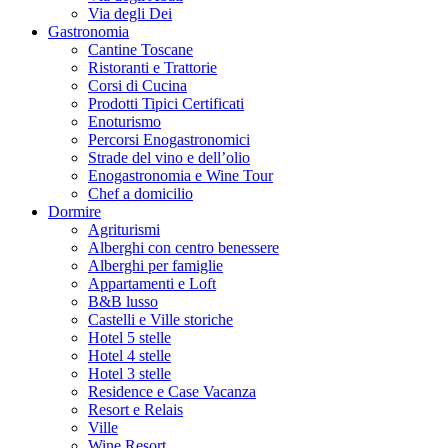
Via degli Dei
Gastronomia
Cantine Toscane
Ristoranti e Trattorie
Corsi di Cucina
Prodotti Tipici Certificati
Enoturismo
Percorsi Enogastronomici
Strade del vino e dell’olio
Enogastronomia e Wine Tour
Chef a domicilio
Dormire
Agriturismi
Alberghi con centro benessere
Alberghi per famiglie
Appartamenti e Loft
B&B lusso
Castelli e Ville storiche
Hotel 5 stelle
Hotel 4 stelle
Hotel 3 stelle
Residence e Case Vacanza
Resort e Relais
Ville
Wine Resort