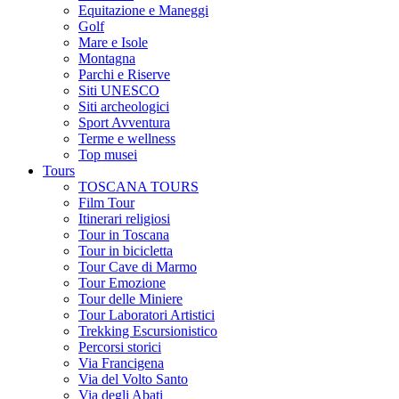
Equitazione e Maneggi
Golf
Mare e Isole
Montagna
Parchi e Riserve
Siti UNESCO
Siti archeologici
Sport Avventura
Terme e wellness
Top musei
Tours
TOSCANA TOURS
Film Tour
Itinerari religiosi
Tour in Toscana
Tour in bicicletta
Tour Cave di Marmo
Tour Emozione
Tour delle Miniere
Tour Laboratori Artistici
Trekking Escursionistico
Percorsi storici
Via Francigena
Via del Volto Santo
Via degli Abati