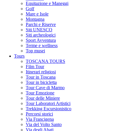
Equitazione e Maneggi
Golf
Mare e Isole
Montagna
Parchi e Riserve
Siti UNESCO
Siti archeologici
Sport Avventura
Terme e wellness
Top musei
Tours
TOSCANA TOURS
Film Tour
Itinerari religiosi
Tour in Toscana
Tour in bicicletta
Tour Cave di Marmo
Tour Emozione
Tour delle Miniere
Tour Laboratori Artistici
Trekking Escursionistico
Percorsi storici
Via Francigena
Via del Volto Santo
Via degli Abati