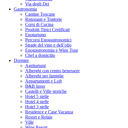
Via degli Dei
Gastronomia
Cantine Toscane
Ristoranti e Trattorie
Corsi di Cucina
Prodotti Tipici Certificati
Enoturismo
Percorsi Enogastronomici
Strade del vino e dell’olio
Enogastronomia e Wine Tour
Chef a domicilio
Dormire
Agriturismi
Alberghi con centro benessere
Alberghi per famiglie
Appartamenti e Loft
B&B lusso
Castelli e Ville storiche
Hotel 5 stelle
Hotel 4 stelle
Hotel 3 stelle
Residence e Case Vacanza
Resort e Relais
Ville
Wine Resort