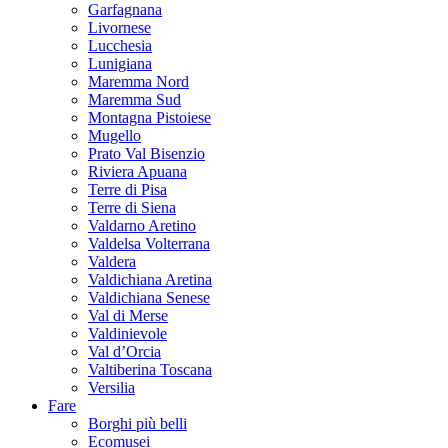
Garfagnana
Livornese
Lucchesia
Lunigiana
Maremma Nord
Maremma Sud
Montagna Pistoiese
Mugello
Prato Val Bisenzio
Riviera Apuana
Terre di Pisa
Terre di Siena
Valdarno Aretino
Valdelsa Volterrana
Valdera
Valdichiana Aretina
Valdichiana Senese
Val di Merse
Valdinievole
Val d’Orcia
Valtiberina Toscana
Versilia
Fare
Borghi più belli
Ecomusei