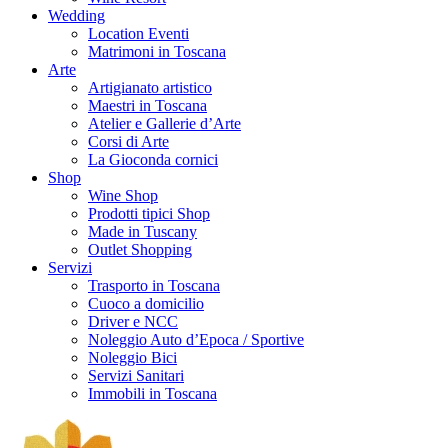
Wedding
Location Eventi
Matrimoni in Toscana
Arte
Artigianato artistico
Maestri in Toscana
Atelier e Gallerie d’Arte
Corsi di Arte
La Gioconda cornici
Shop
Wine Shop
Prodotti tipici Shop
Made in Tuscany
Outlet Shopping
Servizi
Trasporto in Toscana
Cuoco a domicilio
Driver e NCC
Noleggio Auto d’Epoca / Sportive
Noleggio Bici
Servizi Sanitari
Immobili in Toscana