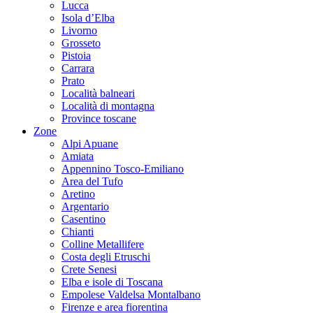
Lucca
Isola d’Elba
Livorno
Grosseto
Pistoia
Carrara
Prato
Località balneari
Località di montagna
Province toscane
Zone
Alpi Apuane
Amiata
Appennino Tosco-Emiliano
Area del Tufo
Aretino
Argentario
Casentino
Chianti
Colline Metallifere
Costa degli Etruschi
Crete Senesi
Elba e isole di Toscana
Empolese Valdelsa Montalbano
Firenze e area fiorentina