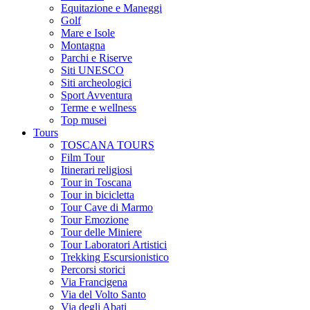
Equitazione e Maneggi
Golf
Mare e Isole
Montagna
Parchi e Riserve
Siti UNESCO
Siti archeologici
Sport Avventura
Terme e wellness
Top musei
Tours
TOSCANA TOURS
Film Tour
Itinerari religiosi
Tour in Toscana
Tour in bicicletta
Tour Cave di Marmo
Tour Emozione
Tour delle Miniere
Tour Laboratori Artistici
Trekking Escursionistico
Percorsi storici
Via Francigena
Via del Volto Santo
Via degli Abati