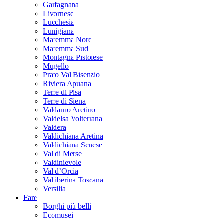
Garfagnana
Livornese
Lucchesia
Lunigiana
Maremma Nord
Maremma Sud
Montagna Pistoiese
Mugello
Prato Val Bisenzio
Riviera Apuana
Terre di Pisa
Terre di Siena
Valdarno Aretino
Valdelsa Volterrana
Valdera
Valdichiana Aretina
Valdichiana Senese
Val di Merse
Valdinievole
Val d’Orcia
Valtiberina Toscana
Versilia
Fare
Borghi più belli
Ecomusei