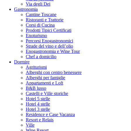
Via degli Dei
Gastronomia
Cantine Toscane
Ristoranti e Trattorie
Corsi di Cucina
Prodotti Tipici Certificati
Enoturismo
Percorsi Enogastronomici
Strade del vino e dell’olio
Enogastronomia e Wine Tour
Chef a domicilio
Dormire
Agriturismi
Alberghi con centro benessere
Alberghi per famiglie
Appartamenti e Loft
B&B lusso
Castelli e Ville storiche
Hotel 5 stelle
Hotel 4 stelle
Hotel 3 stelle
Residence e Case Vacanza
Resort e Relais
Ville
Wine Resort