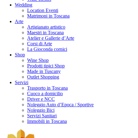
Wedding
Location Eventi
Matrimoni in Toscana
Arte
Artigianato artistico
Maestri in Toscana
Atelier e Gallerie d’Arte
Corsi di Arte
La Gioconda cornici
Shop
Wine Shop
Prodotti tipici Shop
Made in Tuscany
Outlet Shopping
Servizi
Trasporto in Toscana
Cuoco a domicilio
Driver e NCC
Noleggio Auto d’Epoca / Sportive
Noleggio Bici
Servizi Sanitari
Immobili in Toscana